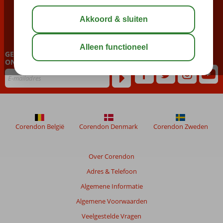
BEL NU ONS CONTACT CENTER
023 751 06 06
GEPERSONALISEERDE NIEUWSBRIEF
ONTVANGEN?
Corendon België
Corendon Denmark
Corendon Zweden
Over Corendon
Adres & Telefoon
Algemene Informatie
Algemene Voorwaarden
Veelgestelde Vragen