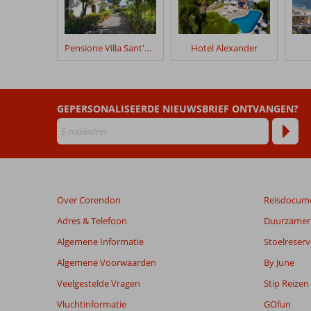
hun
verblijf
in
Pensione Villa Sant'Antonio
Hotel Alexander
Historico
Apartments
Beoordelingen
GEPERSONALISEERDE NIEUWSBRIEF ONTVANGEN?
die
ouder
zijn
dan
48
maanden
Over Corendon
Reisdocum
worden
niet
Adres & Telefoon
Duurzamer 
meer
Algemene Informatie
Stoelreserv
weergegeven
om
Algemene Voorwaarden
By June
de
Veelgestelde Vragen
Stip Reizen
relevantie
van
Vluchtinformatie
GOfun