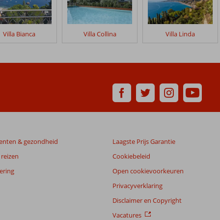
Villa Bianca
Villa Collina
Villa Linda
enten & gezondheid
Laagste Prijs Garantie
reizen
Cookiebeleid
ering
Open cookievoorkeuren
Privacyverklaring
Disclaimer en Copyright
Vacatures