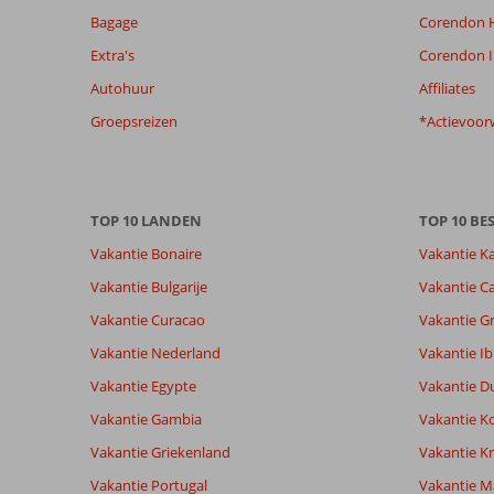
de
Bagage
Corendon H
getoonde
beoordelingen
Extra's
Corendon I
te
Autohuur
Affiliates
garanderen.
Meer
Groepsreizen
*Actievoor
info
over
onze
beoordelingen.
TOP 10 LANDEN
TOP 10 B
Vakantie Bonaire
Vakantie K
Vakantie Bulgarije
Vakantie Ca
Vakantie Curacao
Vakantie G
Vakantie Nederland
Vakantie Ib
Vakantie Egypte
Vakantie D
Vakantie Gambia
Vakantie K
Vakantie Griekenland
Vakantie Kr
Vakantie Portugal
Vakantie M