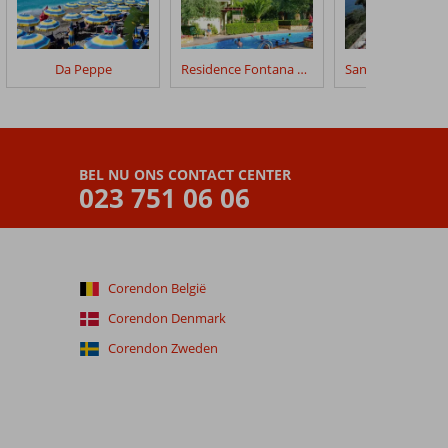
Da Peppe
Residence Fontana Barone
BEL NU ONS CONTACT CENTER
023 751 06 06
Corendon België
Corendon Denmark
Corendon Zweden