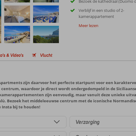
Bezoek de kathedraal (Duomo di
Verblijf in een studio of 2-
kamerappartement
Meer lezen
o's & Video's
Vlucht
 Apartments zijn daarvoor het perfecte startpunt voor een karaktervol
e centrum, waardoor je direct wordt ondergedompeld in de Siciliaans
-kamerappartementen zijn eenvoudig, maar vanuit deze unieke uitvals
lù. Bezoek het middeleeuwse centrum met de iconische Normandisch
 Insta bij te houden!
Verzorging