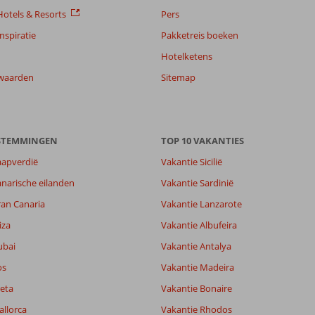
otels & Resorts
Pers
nspiratie
Pakketreis boeken
Hotelketens
waarden
Sitemap
ESTEMMINGEN
TOP 10 VAKANTIES
aapverdië
Vakantie Sicilië
narische eilanden
Vakantie Sardinië
ran Canaria
Vakantie Lanzarote
iza
Vakantie Albufeira
ubai
Vakantie Antalya
os
Vakantie Madeira
eta
Vakantie Bonaire
allorca
Vakantie Rhodos