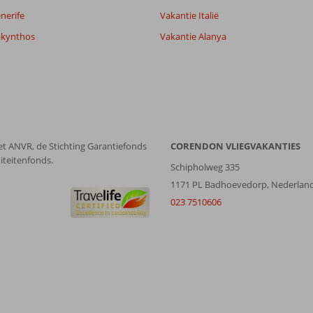
nerife
Vakantie Italië
akynthos
Vakantie Alanya
et ANVR, de Stichting Garantiefonds
CORENDON VLIEGVAKANTIES
iteitenfonds.
Schipholweg 335
1171 PL Badhoevedorp, Nederlan
023 7510606