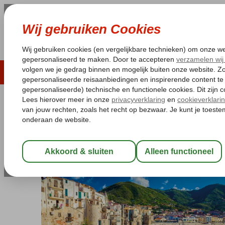
LAST MINUTE
ZOMER 2026
ZONVAKA
Pakketgarantie
Laagsteprijsgarantie*
Gratis
Italië
Home
Sicilië
Cefalù
Historico Apartments
Historico Apartments
Logies
-
Appartement