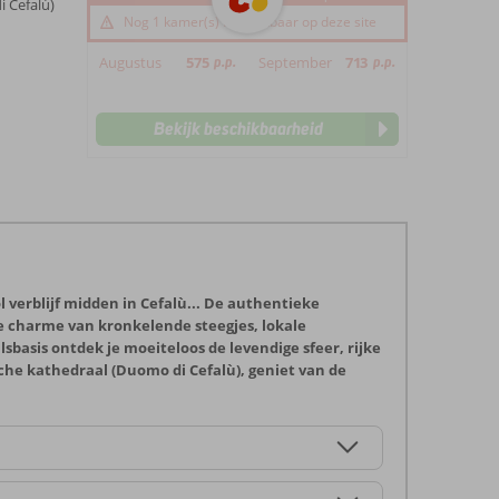
 Cefalù)
Nog 1 kamer(s) beschikbaar op deze site
Augustus
575
p.p.
September
713
p.p.
Bekijk beschikbaarheid
 verblijf midden in Cefalù... De authentieke
e charme van kronkelende steegjes, lokale
basis ontdek je moeiteloos de levendige sfeer, rijke
e kathedraal (Duomo di Cefalù), geniet van de