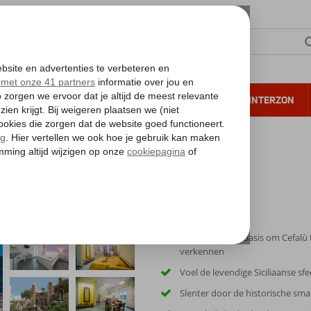
NTIE
VERRE REIZEN
ALL INCLUSIVE
WINTERZON
 annuleren*
Perfecte uitvalsbasis om Cefalù 
verkennen
Voel de levendige Siciliaanse sfe
Slenter door de historische smal