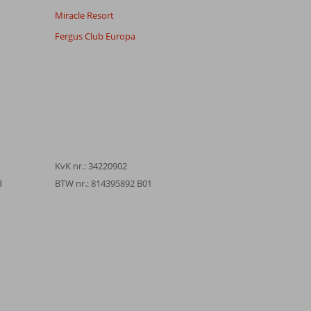
Miracle Resort
Fergus Club Europa
KvK nr.: 34220902
d
BTW nr.: 814395892 B01