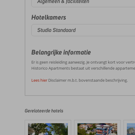
Algemeen & faciliteiten
Hotelkamers
Studio Standaard
Belangrijke informatie
Er is geen reisleiding aanwezig. Je ontvangt kort voor vert
Historico Apartments bestaat uit verschillende appartement
Lees hier
Disclaimer m.b.t. bovenstaande beschrijving.
De
beoordelingen
zijn
door
Gerelateerde hotels
onze
klanten
geschreven
na