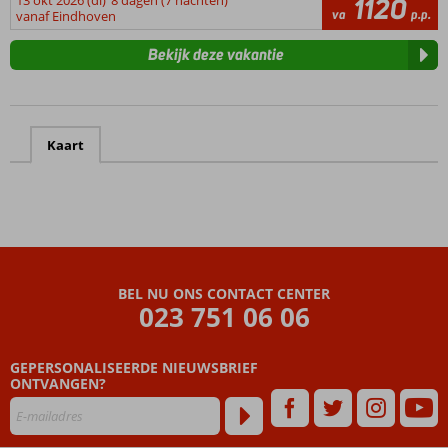
13 okt 2026 (di)
8 dagen (7 nachten)
1120
va
p.p.
vanaf Eindhoven
Bekijk deze vakantie
Kaart
BEL NU ONS CONTACT CENTER
023 751 06 06
GEPERSONALISEERDE NIEUWSBRIEF
ONTVANGEN?