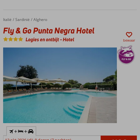
Italië
Fly & Go Punta Negra Hotel
Home
Sardinië
Alghero
Fly & Go Punta Negra Hotel
Logies en ontbijt
-
Hotel
bewaar
+
+