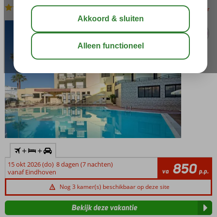
Logies en ontbijt
-
Hotel
bewaar
+
+
15 okt 2026 (do)
8 dagen (7 nachten)
850
va
p.p.
vanaf Eindhoven
Nog 3 kamer(s) beschikbaar op deze site
Bekijk deze vakantie