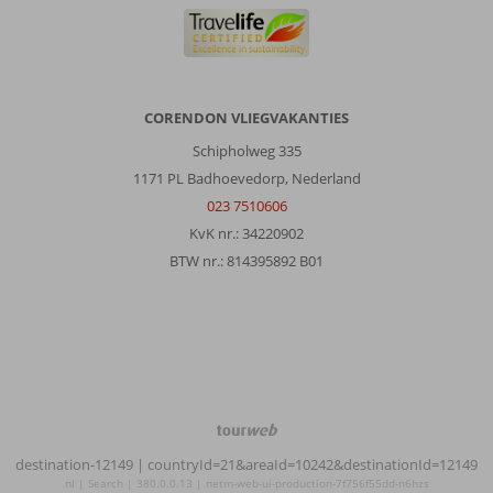
CORENDON VLIEGVAKANTIES
Schipholweg 335
1171 PL Badhoevedorp, Nederland
023 7510606
KvK nr.: 34220902
BTW nr.: 814395892 B01
TourWeb
©
destination-12149
| countryId=21&areaId=10242&destinationId=12149
NetMatch
nl | Search | 380.0.0.13 | netm-web-ui-production-7f756f55dd-n6hzs