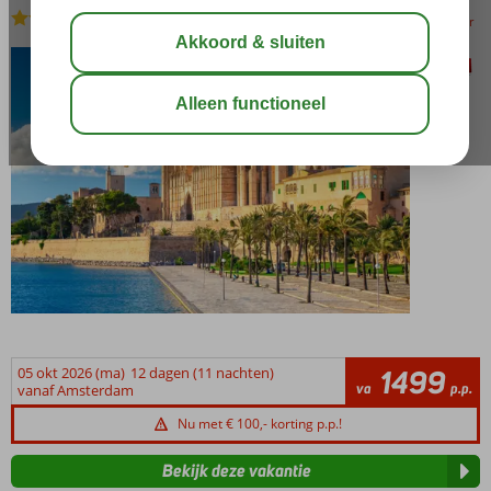
Volpension
bewaar
05 okt 2026 (ma)
12 dagen (11 nachten)
1499
va
p.p.
vanaf Amsterdam
Nu met € 100,- korting p.p.!
Bekijk deze vakantie