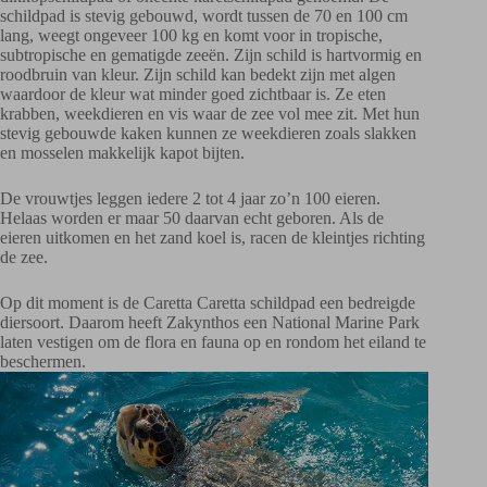
schildpad is stevig gebouwd, wordt tussen de 70 en 100 cm
lang, weegt ongeveer 100 kg en komt voor in tropische,
subtropische en gematigde zeeën. Zijn schild is hartvormig en
roodbruin van kleur. Zijn schild kan bedekt zijn met algen
waardoor de kleur wat minder goed zichtbaar is. Ze eten
krabben, weekdieren en vis waar de zee vol mee zit. Met hun
stevig gebouwde kaken kunnen ze weekdieren zoals slakken
en mosselen makkelijk kapot bijten.
De vrouwtjes leggen iedere 2 tot 4 jaar zo’n 100 eieren.
Helaas worden er maar 50 daarvan echt geboren. Als de
eieren uitkomen en het zand koel is, racen de kleintjes richting
de zee.
Op dit moment is de Caretta Caretta schildpad een bedreigde
diersoort. Daarom heeft Zakynthos een National Marine Park
laten vestigen om de flora en fauna op en rondom het eiland te
beschermen.