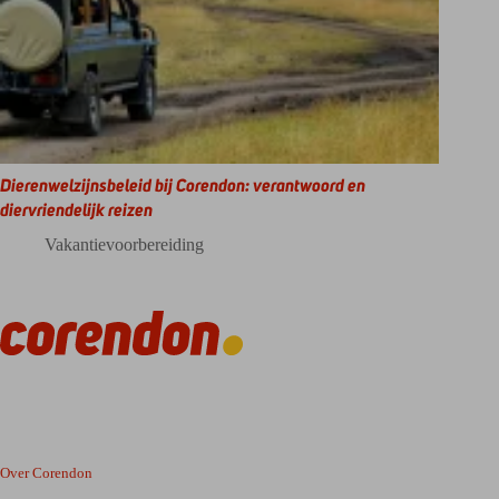
Dierenwelzijnsbeleid bij Corendon: verantwoord en
diervriendelijk reizen
Vakantievoorbereiding
Over Corendon