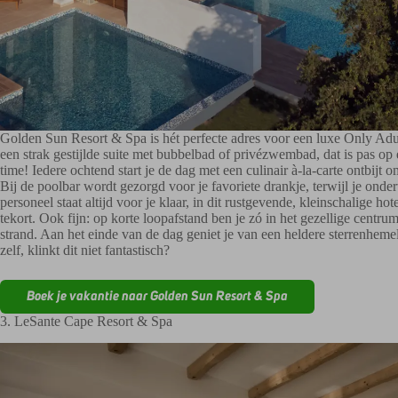
Golden Sun Resort & Spa is hét perfecte adres voor een luxe Only Adul
een strak gestijlde suite met bubbelbad of privézwembad, dat is pas op e
time! Iedere ochtend start je de dag met een culinair à-la-carte ontbijt 
Bij de poolbar wordt gezorgd voor je favoriete drankje, terwijl je onde
personeel staat altijd voor je klaar, in dit rustgevende, kleinschalige ho
tekort. Ook fijn: op korte loopafstand ben je zó in het gezellige centru
strand. Aan het einde van de dag geniet je van een heldere sterrenhem
zelf, klinkt dit niet fantastisch?
Boek je vakantie naar Golden Sun Resort & Spa
3. LeSante Cape Resort & Spa