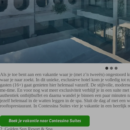
Als je toe bent aan een vakantie waar je (met z’n tweeën) ongestoord ku
waar je naar zoekt. In dit unieke, exclusieve hotel kom je volledig tot
gasten (16+) gaat genieten hier helemaal vanzelf. De stijlvolle, moderne
me-time. En voor nog wat meer exclusiviteit verblijf je in een suite m
authentiek ontbijtbuffet en daarna wandel je binnen een paar minuten naa
jezelf helemaal in de watten leggen in de spa. Sluit de dag af met een w
rooftoprestaurant. In Contessina Suites vier je vakantie in een heerlijk r
Boek je vakantie naar Contessina Suites
2. Golden Sun Resort & Spa