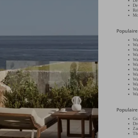
De
De
Re
Mo
Populair
Wa
Wa
Wa
Wa
Wa
Wa
Wa
Wa
Wa
Wa
Wa
Wa
Populair
Gr
Dr
Za
Th