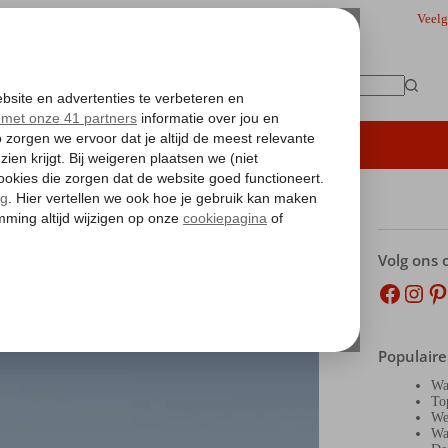
Veelg
Geen
resultaten
iding
Hoteltips
Vakantie boeken
Volg ons 
Facebo
Inst
Pi
Populaire
Wa
To
We
Wa