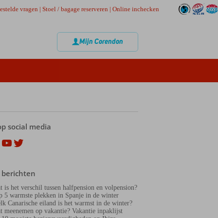
estelde vragen
|
Stoel / bagage reserveren
|
Online inchecken
Mijn Corendon
op social media
ok
agram
nterest
YouTube
Twitter
 berichten
t is het verschil tussen halfpension en volpension?
p 5 warmste plekken in Spanje in de winter
lk Canarische eiland is het warmst in de winter?
t meenemen op vakantie? Vakantie inpaklijst