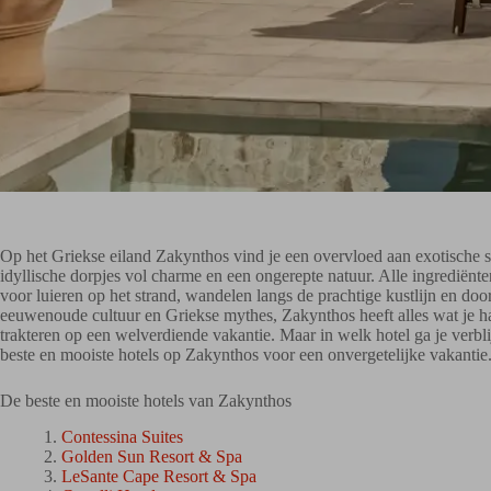
Op het Griekse eiland Zakynthos vind je een overvloed aan exotische 
idyllische dorpjes vol charme en een ongerepte natuur. Alle ingrediënt
voor luieren op het strand, wandelen langs de prachtige kustlijn en do
eeuwenoude cultuur en Griekse mythes, Zakynthos heeft alles wat je ha
trakteren op een welverdiende vakantie. Maar in welk hotel ga je verb
beste en mooiste hotels op Zakynthos voor een onvergetelijke vakantie
De beste en mooiste hotels van Zakynthos
Contessina Suites
Golden Sun Resort & Spa
LeSante Cape Resort & Spa