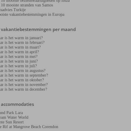
 10 mooiste bezienswaardigheden op Ibiza
 10 mooiste stranden van Samos
isadvies Turkije
oiste vakantiebestemmingen in Europa
e vakantiebestemmingen per maand
ar is het warm in januari?
ar is het warm in februari?
ar is het warm in maart?
ar is het warm in april?
ar is het warm in mei?
ar is het warm in juni?
ar is het warm in juli?
ar is het warm in augustus?
ar is het warm in september?
ar is het warm in oktober?
ar is het warm in november?
ar is het warm in december?
e accommodaties
and Park Lara
eam Water World
nte Sun Resort
e Rif at Mangrove Beach Corendon