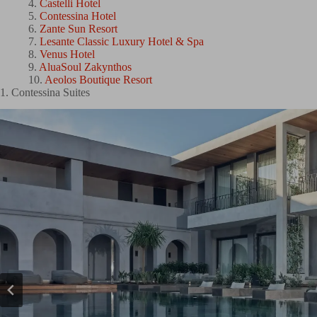
Castelli Hotel
Contessina Hotel
Zante Sun Resort
Lesante Classic Luxury Hotel & Spa
Venus Hotel
AluaSoul Zakynthos
Aeolos Boutique Resort
1. Contessina Suites