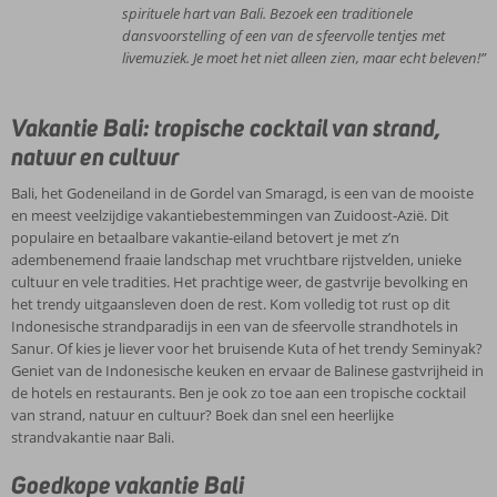
t.o.v. stranden, eetgelegenheden en stadscentra.
op werkelijk perfecte golfen. Niet voor niets is Bali één van de
spirituele hart van Bali. Bezoek een traditionele
bekendste surfspots ter wereld! Slenter rond op hippiemarktjes en
dansvoorstelling of een van de sfeervolle tentjes met
bezoek het Monkey Forest, een bos bevolkt door meer dan 150
livemuziek. Je moet het niet alleen zien, maar echt beleven!”
apen. Bali, een veelzijdige vakantiebestemming waar iedereen zich
kan vermaken!
Vakantie Bali: tropische cocktail van strand,
natuur en cultuur
Bali, het Godeneiland in de Gordel van Smaragd, is een van de mooiste
en meest veelzijdige vakantiebestemmingen van Zuidoost-Azië. Dit
populaire en betaalbare vakantie-eiland betovert je met z’n
adembenemend fraaie landschap met vruchtbare rijstvelden, unieke
cultuur en vele tradities. Het prachtige weer, de gastvrije bevolking en
het trendy uitgaansleven doen de rest. Kom volledig tot rust op dit
Indonesische strandparadijs in een van de sfeervolle strandhotels in
Sanur. Of kies je liever voor het bruisende Kuta of het trendy Seminyak?
Geniet van de Indonesische keuken en ervaar de Balinese gastvrijheid in
de hotels en restaurants. Ben je ook zo toe aan een tropische cocktail
van strand, natuur en cultuur? Boek dan snel een heerlijke
strandvakantie naar Bali.
Goedkope vakantie Bali