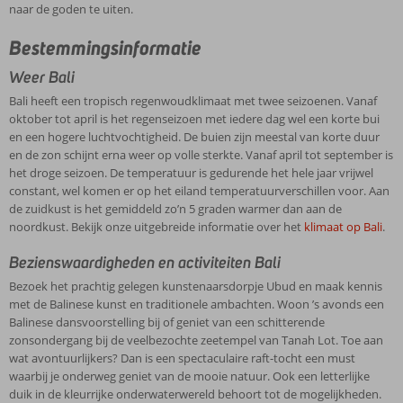
naar de goden te uiten.
Bestemmingsinformatie
Weer Bali
Bali heeft een tropisch regenwoudklimaat met twee seizoenen. Vanaf
oktober tot april is het regenseizoen met iedere dag wel een korte bui
en een hogere luchtvochtigheid. De buien zijn meestal van korte duur
en de zon schijnt erna weer op volle sterkte. Vanaf april tot september is
het droge seizoen. De temperatuur is gedurende het hele jaar vrijwel
constant, wel komen er op het eiland temperatuurverschillen voor. Aan
de zuidkust is het gemiddeld zo’n 5 graden warmer dan aan de
noordkust. Bekijk onze uitgebreide informatie over het
klimaat op Bali
.
Bezienswaardigheden en activiteiten Bali
Bezoek het prachtig gelegen kunstenaarsdorpje Ubud en maak kennis
met de Balinese kunst en traditionele ambachten. Woon ’s avonds een
Balinese dansvoorstelling bij of geniet van een schitterende
zonsondergang bij de veelbezochte zeetempel van Tanah Lot. Toe aan
wat avontuurlijkers? Dan is een spectaculaire raft-tocht een must
waarbij je onderweg geniet van de mooie natuur. Ook een letterlijke
duik in de kleurrijke onderwaterwereld behoort tot de mogelijkheden.