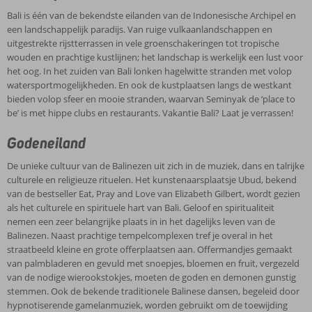
Bali is één van de bekendste eilanden van de Indonesische Archipel en
een landschappelijk paradijs. Van ruige vulkaanlandschappen en
uitgestrekte rijstterrassen in vele groenschakeringen tot tropische
wouden en prachtige kustlijnen; het landschap is werkelijk een lust voor
het oog. In het zuiden van Bali lonken hagelwitte stranden met volop
watersportmogelijkheden. En ook de kustplaatsen langs de westkant
bieden volop sfeer en mooie stranden, waarvan Seminyak de ‘place to
be’ is met hippe clubs en restaurants. Vakantie Bali? Laat je verrassen!
Godeneiland
De unieke cultuur van de Balinezen uit zich in de muziek, dans en talrijke
culturele en religieuze rituelen. Het kunstenaarsplaatsje Ubud, bekend
van de bestseller Eat, Pray and Love van Elizabeth Gilbert, wordt gezien
als het culturele en spirituele hart van Bali. Geloof en spiritualiteit
nemen een zeer belangrijke plaats in in het dagelijks leven van de
Balinezen. Naast prachtige tempelcomplexen tref je overal in het
straatbeeld kleine en grote offerplaatsen aan. Offermandjes gemaakt
van palmbladeren en gevuld met snoepjes, bloemen en fruit, vergezeld
van de nodige wierookstokjes, moeten de goden en demonen gunstig
stemmen. Ook de bekende traditionele Balinese dansen, begeleid door
hypnotiserende gamelanmuziek, worden gebruikt om de toewijding