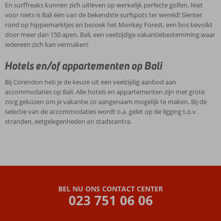
En surffreaks kunnen zich uitleven op werkelijk perfecte golfen. Niet
voor niets is Bali één van de bekendste surfspots ter wereld! Slenter
rond op hippiemarktjes en bezoek het Monkey Forest, een bos bevolkt
door meer dan 150 apen. Bali, een veelzijdige vakantiebestemming waar
iedereen zich kan vermaken!
Hotels en/of appartementen op Bali
Bij Corendon heb je de keuze uit een veelzijdig aanbod aan
accommodaties op Bali. Alle hotels en appartementen zijn met grote
zorg gekozen om je vakantie zo aangenaam mogelijk te maken. Bij de
selectie van de accommodaties wordt o.a. gelet op de ligging t.o.v.
stranden, eetgelegenheden en stadscentra.
BEL NU ONS CONTACT CENTER
023 751 06 06