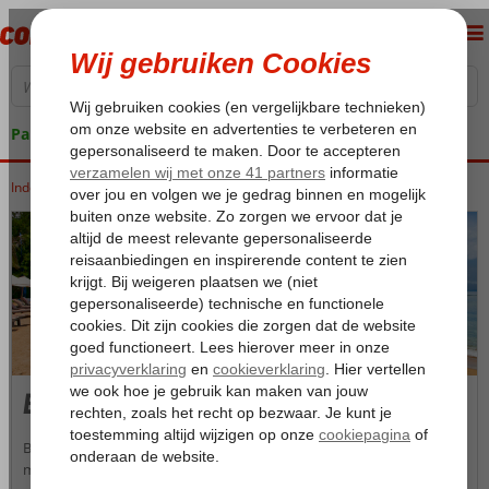
Pakketgarantie
Indonesië
Home
Bali
Bali
Bali, het Godeneiland in de Gordel van Smaragd, is een van de
mooiste en meest veelzijdige vakantiebestemmingen van Zuidoost-