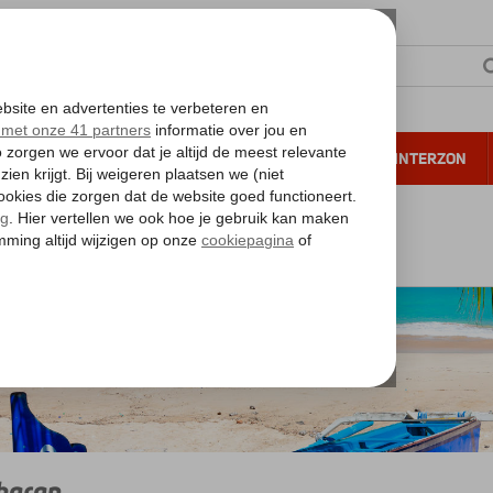
NTIE
VERRE REIZEN
ALL INCLUSIVE
WINTERZON
 annuleren*
Bali
Bali
Jimbaran
baran