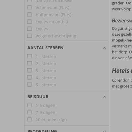
(Ultra) All Inclusive
graden. Ook
Volpension (Plus)
weer volop.
Halfpension (Plus)
Beziensw
Logies en ontbijt
De gunstige
Logies
deze gezell
Volgens beschrijving
mogelijkhed
vismarkt mo
AANTAL STERREN
het dorp. O
1 - sterren
die van afw
2 - sterren
Hotels 
3 - sterren
4 - sterren
Corendon b
5 - sterren
met grote z
REISDUUR
1-6 dagen
7-9 dagen
10 en meer dgn
BEOORDELING