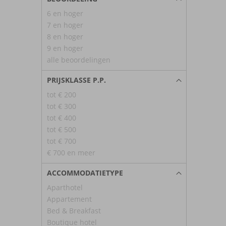
6 en hoger
7 en hoger
8 en hoger
9 en hoger
alle beoordelingen
PRIJSKLASSE P.P.
tot € 200
tot € 300
tot € 400
tot € 500
tot € 700
€ 700 en meer
ACCOMMODATIETYPE
Aparthotel
Appartement
Bed & Breakfast
Boutique hotel