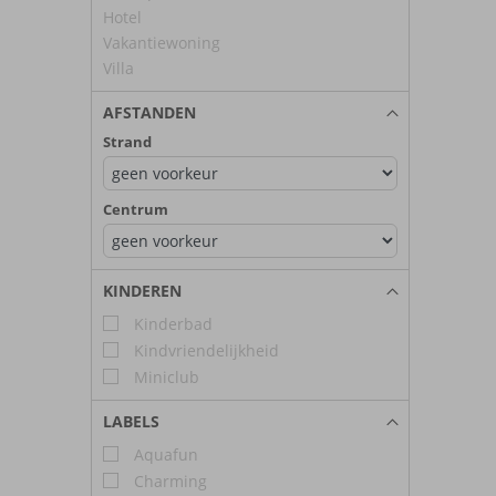
Hotel
Vakantiewoning
Villa
AFSTANDEN
Strand
Centrum
KINDEREN
Kinderbad
Kindvriendelijkheid
Miniclub
LABELS
Aquafun
Charming