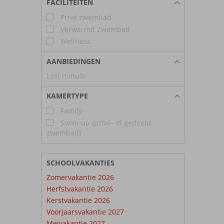
FACILITEITEN
Privé zwembad
Verwarmd Zwembad
Wellness
AANBIEDINGEN
Last minute
KAMERTYPE
Family
Swim-up (privé- of gedeeld
zwembad)
SCHOOLVAKANTIES
Zomervakantie 2026
Herfstvakantie 2026
Kerstvakantie 2026
Voorjaarsvakantie 2027
Meivakantie 2027