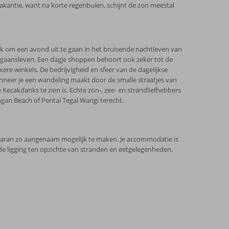
vakantie, want na korte regenbuien, schijnt de zon meestal
lijk om een avond uit te gaan in het bruisende nachtleven van
itgaansleven. Een dagje shoppen behoort ook zeker tot de
ere winkels. De bedrijvigheid en sfeer van de dagelijkse
nneer je een wandeling maakt door de smalle straatjes van
 Kecakdanks te zien is. Echte zon-, zee- en strandliefhebbers
gan Beach of Pentai Tegal Wangi terecht.
aran zo aangenaam mogelijk te maken. Je accommodatie is
en de ligging ten opzichte van stranden en eetgelegenheden.