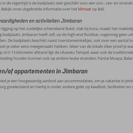
 in de regentijd is de badplaats zeer geschikt voor een zon-, zee- en strand
 Bekijk onze uitgebreide informatie over het
klimaat
op Bali.
aardigheden en activiteiten Jimbaran
 ligging op het zuidelijke schiereiland Bukit, vlak bij Kuta, maakt het makke
ig badplaats. Jimbaran heeft zelf, op de high-end Rockbar, nagenoeg geen u
en. De badplaats beschikt naast toeristenwinkeltjes, ook over een aantal lux
et je zeker eens meegemaakt hebben. Meer van de lokale sfeer proef je wa
p zo’n 13 kilometer afstand ligt de Uluwatu Tempel, waar ook de traditionele
isseling houden kunnen ook op andere leuke stranden; Pantai Muaya, Balan
en/of appartementen in Jimbaran
ied je een hoogwaardig aanbod aan accommodaties, om je vakantie in Jimb
org geselecteerd en hierbij is onder andere gelet op kwaliteit, faciliteiten 