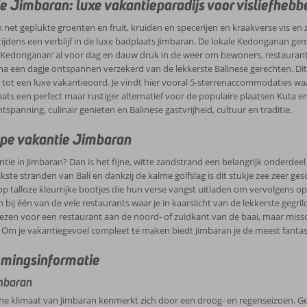
elegenheden.
e Jimbaran: luxe vakantieparadijs voor visliefhebb
n Beach of Pentai Tegal Wangi terecht.
 net geplukte groenten en fruit, kruiden en specerijen en kraakverse vis e
tijdens een verblijf in de luxe badplaats Jimbaran. De lokale Kedonganan g
 Kedonganan’ al voor dag en dauw druk in de weer om bewoners, restaurants
 na een dagje ontspannen verzekerd van de lekkerste Balinese gerechten. Dit 
 tot een luxe vakantieoord. Je vindt hier vooral 5-sterrenaccommodaties waa
aats een perfect maar rustiger alternatief voor de populaire plaatsen Kuta e
tspanning, culinair genieten en Balinese gastvrijheid, cultuur en traditie.
pe vakantie Jimbaran
antie in Jimbaran? Dan is het fijne, witte zandstrand een belangrijk onderdeel 
jkste stranden van Bali en dankzij de kalme golfslag is dit stukje zee zeer ge
op talloze kleurrijke bootjes die hun verse vangst uitladen om vervolgens o
an bij één van de vele restaurants waar je in kaarslicht van de lekkerste gegri
iezen voor een restaurant aan de noord- of zuidkant van de baai, maar misschi
 Om je vakantiegevoel compleet te maken biedt Jimbaran je de meest fant
mingsinformatie
mbaran
he klimaat van Jimbaran kenmerkt zich door een droog- en regenseizoen. Ge