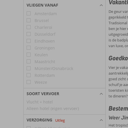
en eetg
Vakanti
Balanga
VLIEGEN VANAF
De geur van
Amsterdam
geprikkeld 
Brussel
Tradisional
Charleroi
ben je hier
Düsseldorf
uitgegroeid
is de badpl
Eindhoven
van luxe, on
Groningen
Keulen
Goedko
Maastricht
Vier je vak
Münster/Osnabrück
aantrekkeli
Rotterdam
goed zicht 
Weeze
schuif je a
toeristen k
SOORT VERVOER
te dineren?
Vlucht + hotel
Bestem
Alleen hotel (eigen vervoer)
Weer Ji
VERZORGING
Uitleg
Het tropisc