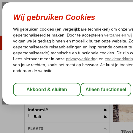
LAST MINUTE
ZOMER 2026
ZONVAKA
Pakketgarantie
Laagsteprijsgarantie*
Gratis
REISGEZELSCHAP
Indonesië
Home
Kamer 1:
2 Personen
Wijzig Reisgezelschap
BESTEMMING
Indonesië
Bali
PLAATS
Jim