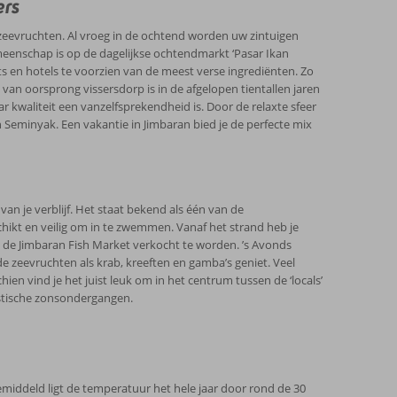
ers
n zeevruchten. Al vroeg in de ochtend worden uw zintuigen
emeenschap is op de dagelijkse ochtendmarkt ‘Pasar Ikan
 en hotels te voorzien van de meest verse ingrediënten. Zo
van oorsprong vissersdorp is in de afgelopen tientallen jaren
r kwaliteit een vanzelfsprekendheid is. Door de relaxte sfeer
n Seminyak. Een vakantie in Jimbaran bied je de perfecte mix
van je verblijf. Het staat bekend als één van de
schikt en veilig om in te zwemmen. Vanaf het strand heb je
p de Jimbaran Fish Market verkocht te worden. ’s Avonds
lde zeevruchten als krab, kreeften en gamba’s geniet. Veel
en vind je het juist leuk om in het centrum tussen de ‘locals’
astische zonsondergangen.
middeld ligt de temperatuur het hele jaar door rond de 30