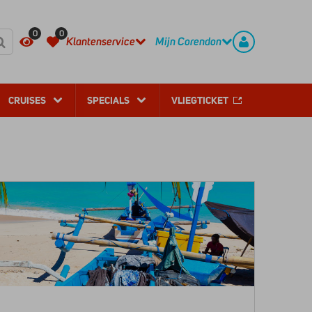
REGISTREER
CONTACT
0
0
Klantenservice
Mijn Corendon
CRUISES
SPECIALS
VLIEGTICKET