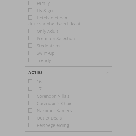
Family
Fly & go
Hotels met een
duurzaamheidscertificaat
Only Adult
Premium Selection
Stedentrips
Swim-up
Trendy
ACTIES
16
17
Corendon Villa's
Corendon's Choice
Nazomer Kanjers
Outlet Deals
Reisbegeleiding