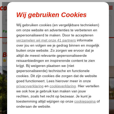
Pakketgarantie
Indonesië
Home
Bali
Ubud
Bakung Ubud Resort & Villa
Bakung Ubud Resort & Villa
Logies en ontbijt
-
Hotel