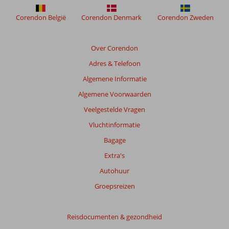
Resort
Corendon België
Corendon Denmark
Corendon Zweden
&
Villa
Over Corendon
Beoordelingen
Adres & Telefoon
die
ouder
Algemene Informatie
zijn
Algemene Voorwaarden
dan
48
Veelgestelde Vragen
maanden
Vluchtinformatie
worden
niet
Bagage
meer
Extra's
weergegeven
om
Autohuur
de
Groepsreizen
relevantie
van
de
Reisdocumenten & gezondheid
getoonde
beoordelingen