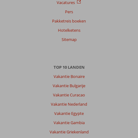
Vacatures
Prijs/kwaliteit
4,4
Wifi kwaliteit
6,0
Pers
Ervaringen
Pakketreis boeken
van
onze
Hotelketens
klanten
Sitemap
Taal
Nederlands (NL) (2)
Filter
reisgezelschap
TOP 10 LANDEN
Alle
Vakantie Bonaire
Sorteren
Vakantie Bulgarije
op
Vakantie Curacao
datum (nieuw > oud)
Vakantie Nederland
Vakantie Egypte
Anoniem
6,0
Nederland
Vakantie Gambia
Met partner
,
Vakantie Griekenland
19 september 2025