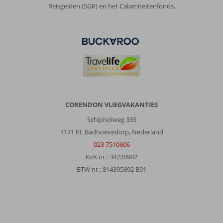
er
Reisgelden (SGR) en het Calamiteitenfonds.
een
schoonmaker
voor
de
deur.
De
kamer
is
goed
schoongemaakt
CORENDON VLIEGVAKANTIES
en
Schipholweg 335
hebben
ze
1171 PL Badhoevedorp, Nederland
netjes
023 7510606
bijgehouden.
KvK nr.: 34220902
BTW nr.: 814395892 B01
Algemene indruk
6
Eten
5
Ligging
7
Kamers
3
Service
7
Kindvriendelijk
-
Prijs/kwaliteit
7
Wifi kwaliteit
7