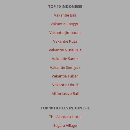
Over
TOP 10 INDONESIE
Bakung
Ubud
Vakantie Bali
Resort
Vakantie Canggu
&
Villa:
Vakantie Jimbaran
De
Vakantie Kuta
kamer
Vakantie Nusa Dua
heeft
een
Vakantie Sanur
slecht
Vakantie Semiyak
cijfer
omdat
Vakantie Tuban
deze
Vakantie Ubud
erg
vies
All Inclusive Bali
was.
Dat
TOP 10 HOTELS INDONESIE
alles
gedateerd
The Alantara Hotel
is
Segara Village
niet