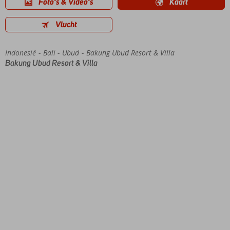
Foto's & Video's
Kaart
Vlucht
Indonesië
Home
Bali
Ubud
Bakung Ubud Resort & Villa
Bakung Ubud Resort & Villa