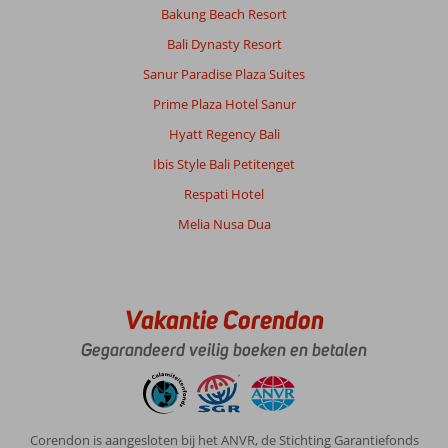
erg
Bakung Beach Resort
maar
Bali Dynasty Resort
het
kan
Sanur Paradise Plaza Suites
dan
Prime Plaza Hotel Sanur
wel
schoon
Hyatt Regency Bali
zijn
Ibis Style Bali Petitenget
en
dat
Respati Hotel
was
Melia Nusa Dua
het
absoluut
niet.
Melding
van
Vakantie Corendon
gemaakt,
Gegarandeerd veilig boeken en betalen
binnen
een
paar
minuten
stond
Corendon is aangesloten bij het ANVR, de Stichting Garantiefonds