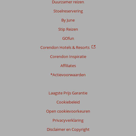
Duurzamer reizen
te
Stoelreservering
garanderen.
Meer
By June
info
Stip Reizen
over
onze
GOfun
beoordelingen.
Corendon Hotels & Resorts
Corendon Inspiratie
Totale
score
Affiliates
Gebaseerd
*Actievoorwaarden
op:
5
beoordelingen
Laagste Prijs Garantie
Cookiebeleid
Open cookievoorkeuren
Scoreverdeling
Privacyverklaring
Algemene indruk
4,4
Eten
5,3
Ligging
5,6
Kamers
3,2
Disclaimer en Copyright
Service
6,0
Kindvriendelijk
3,0