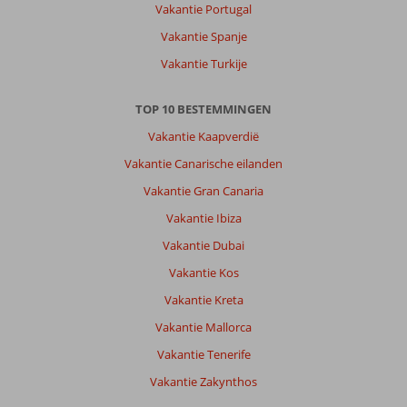
Vakantie Portugal
Vakantie Spanje
Over
Vakantie Turkije
Ubud:
De
ligging
TOP 10 BESTEMMINGEN
van
Vakantie Kaapverdië
hotel
ligt
Vakantie Canarische eilanden
goed
Vakantie Gran Canaria
en
perfect
Vakantie Ibiza
om
Vakantie Dubai
naar
verschillende
Vakantie Kos
bezienswaardigheden
Vakantie Kreta
te
gaan
Vakantie Mallorca
met
Vakantie Tenerife
de
taxi.
Vakantie Zakynthos