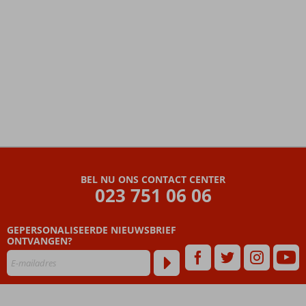
De
beoordelingen
zijn
BEL NU ONS CONTACT CENTER
door
023 751 06 06
onze
klanten
geschreven
GEPERSONALISEERDE NIEUWSBRIEF
na
ONTVANGEN?
hun
verblijf
in
Bakung
Ubud