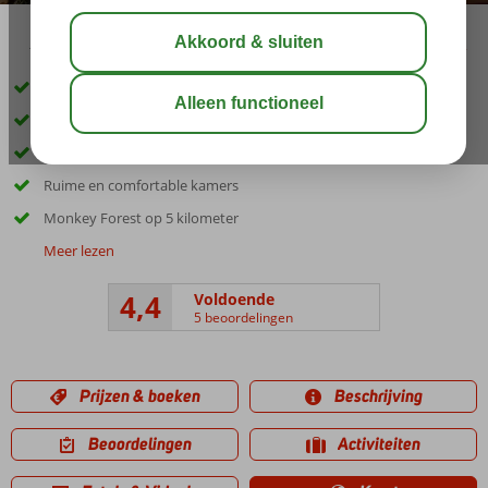
16:15
01:15
aug 31°
C
delen
bewaar
Op slechts 3 kilometer van Ubud
Kleinschalig hotel
Begin je dag met een heerlijk ontbijt
Ruime en comfortable kamers
Monkey Forest op 5 kilometer
Meer lezen
4,4
Voldoende
5 beoordelingen
Prijzen & boeken
Beschrijving
Beoordelingen
Activiteiten