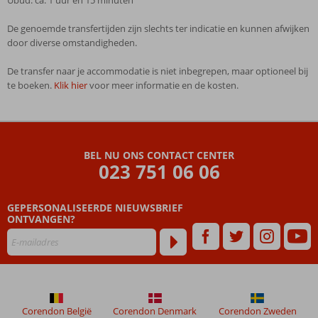
Ubud: ca. 1 uur en 15 minuten
De genoemde transfertijden zijn slechts ter indicatie en kunnen afwijken
door diverse omstandigheden.
De transfer naar je accommodatie is niet inbegrepen, maar optioneel bij
te boeken.
Klik hier
voor meer informatie en de kosten.
De
beoordelingen
zijn
BEL NU ONS CONTACT CENTER
door
023 751 06 06
onze
klanten
geschreven
GEPERSONALISEERDE NIEUWSBRIEF
na
ONTVANGEN?
hun
verblijf
in
Ramayana
Resort
&
Corendon België
Corendon Denmark
Corendon Zweden
Spa