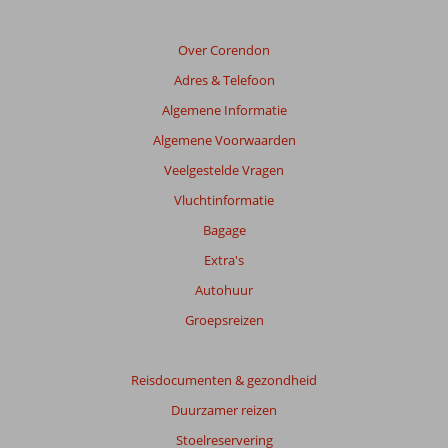
Beoordelingen
Over Corendon
die
Adres & Telefoon
ouder
zijn
Algemene Informatie
dan
Algemene Voorwaarden
48
maanden
Veelgestelde Vragen
worden
Vluchtinformatie
niet
meer
Bagage
weergegeven
Extra's
om
de
Autohuur
relevantie
Groepsreizen
van
de
getoonde
Reisdocumenten & gezondheid
beoordelingen
te
Duurzamer reizen
garanderen.
Stoelreservering
Meer