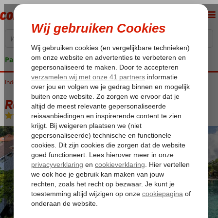
Pakketgarantie
Indonesië
Home
Bali
Kuta
Ramayana Resort & Spa
Ramayana Resort & Spa
Logies
-
Hotel