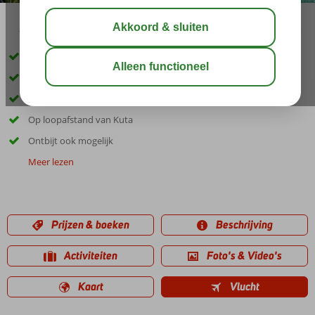
16:15
00:20
aug 31°
C
delen
bewaar
Op slechts 300 meter van het strand
Diverse restaurants
Ruime comfortabele kamers
Op loopafstand van Kuta
Ontbijt ook mogelijk
Meer lezen
Prijzen & boeken
Beschrijving
Activiteiten
Foto's & Video's
Kaart
Vlucht