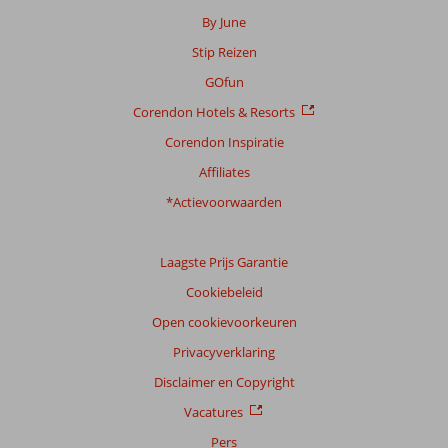
info
By June
over
Stip Reizen
onze
beoordelingen.
GOfun
Corendon Hotels & Resorts
Corendon Inspiratie
Affiliates
*Actievoorwaarden
Laagste Prijs Garantie
Cookiebeleid
Open cookievoorkeuren
Privacyverklaring
Disclaimer en Copyright
Vacatures
Pers