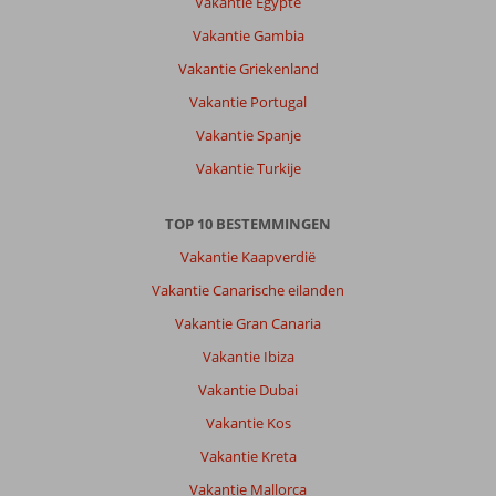
Vakantie Egypte
Kalamaki
is
Vakantie Gambia
een
Vakantie Griekenland
dorpje
voor
Vakantie Portugal
rust
Vakantie Spanje
en
genieten,
Vakantie Turkije
het
strand
TOP 10 BESTEMMINGEN
waar
de
Vakantie Kaapverdië
zeeschildpadden
Vakantie Canarische eilanden
hun
eieren
Vakantie Gran Canaria
komen
Vakantie Ibiza
leggen
heeft
Vakantie Dubai
een
Vakantie Kos
prachtig
uitzicht.
Vakantie Kreta
Vakantie Mallorca
Over