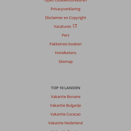
Open cookievoorkeuren
Taal
Privacyverklaring
Nederlands (NL) (6)
Disclaimer en Copyright
Filter
Vacatures
reisgezelschap
Pers
Alle
Pakketreis boeken
Sorteren
op
Hotelketens
datum (nieuw > oud)
Sitemap
Anoniem
10
Belgie
TOP 10 LANDEN
Met partner
,
Vakantie Bonaire
10 juni 2026
Vakantie Bulgarije
Vakantie Curacao
Over
Vakantie Nederland
Kalamaki: