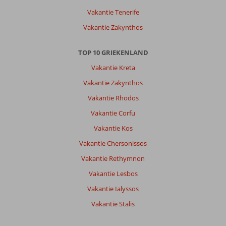
Fly
Vakantie Tenerife
&
Vakantie Zakynthos
Go
Meandros
Boutique
TOP 10 GRIEKENLAND
Hotel
Vakantie Kreta
&
SPA:
Vakantie Zakynthos
Hotel
Vakantie Rhodos
Meandros
is
Vakantie Corfu
een
Vakantie Kos
top
hotel
Vakantie Chersonissos
voor
Vakantie Rethymnon
adults
only,
Vakantie Lesbos
dit
Vakantie Ialyssos
geeft
rust
Vakantie Stalis
en
kalmte