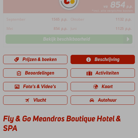
854
va
p.p.
*incl. alle verplichte kosten
September
1565
p.p.
Oktober
1132
p.p.
Mei
854
p.p.
Juni
1125
p.p.
Bekijk beschikbaarheid
Prijzen & boeken
Beschrijving
Beoordelingen
Activiteiten
Foto's & Video's
Kaart
Vlucht
Autohuur
Fly & Go Meandros Boutique Hotel &
SPA