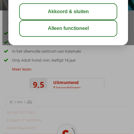
03:05
aug 31°
C
delen
bewaar
Inclusief huurauto
Stijlvol hotel met goede voorzieningen
In het sfeervolle centrum van Kalamaki
Only Adult hotel; min. leeftijd 18 jaar
Meer lezen
9,5
Uitmuntend
8 beoordelingen
+
+
06 mei 2027 (do)
8 dagen (7 nachten)
vanaf Maastricht