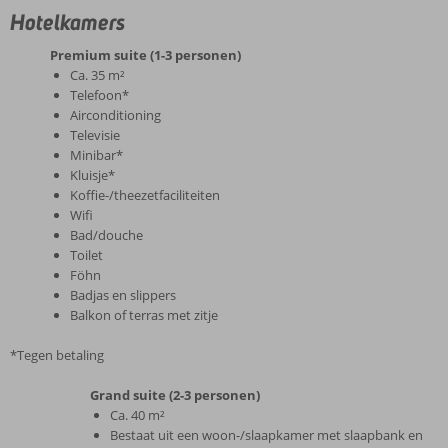
Hotelkamers
Premium suite (1-3 personen)
Ca. 35 m²
Telefoon*
Airconditioning
Televisie
Minibar*
Kluisje*
Koffie-/theezetfaciliteiten
Wifi
Bad/douche
Toilet
Föhn
Badjas en slippers
Balkon of terras met zitje
*Tegen betaling
Grand suite (2-3 personen)
Ca. 40 m²
Bestaat uit een woon-/slaapkamer met slaapbank en