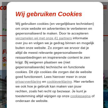
Pakketgarantie
Griekenland
Home
Zakynthos
Kalamaki
Fly & Go Meandros Boutique Hotel & SPA
Fly & Go Meandros Boutique Hotel &
SPA
Halfpension
-
Hotel