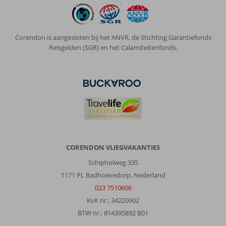
Over
Kalamaki:
Corendon is aangesloten bij het ANVR, de Stichting Garantiefonds
Kalamaki
Reisgelden (SGR) en het Calamiteitenfonds.
heeft
alles
wat
nodig
is
voor
n
fijne
week
CORENDON VLIEGVAKANTIES
Over
Fly
Schipholweg 335
&
1171 PL Badhoevedorp, Nederland
Go
023 7510606
Meandros
KvK nr.: 34220902
Boutique
Hotel
BTW nr.: 814395892 B01
&