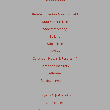
onze
beoordelingen.
Reisdocumenten & gezondheid
Totale
Duurzamer reizen
score
Stoelreservering
Gebaseerd
By June
op:
8
Stip Reizen
beoordelingen
GOfun
Corendon Hotels & Resorts
Scoreverdeling
Corendon Inspiratie
Algemene indruk
9,5
Eten
7,6
Affiliates
Ligging
9,5
Kamers
8,9
Service
9,3
Kindvriendelijk
-
*Actievoorwaarden
Prijs/kwaliteit
8,6
Wifi kwaliteit
6,5
Laagste Prijs Garantie
Ervaringen
van
Cookiebeleid
onze
klanten