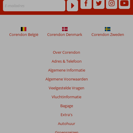
die
ouder
zijn
dan
48
maanden
Corendon België
Corendon Denmark
Corendon Zweden
worden
niet
meer
Over Corendon
weergegeven
Adres & Telefoon
om
de
Algemene Informatie
relevantie
Algemene Voorwaarden
van
de
Veelgestelde Vragen
getoonde
Vluchtinformatie
beoordelingen
te
Bagage
garanderen.
Extra's
Meer
info
Autohuur
over
Groepsreizen