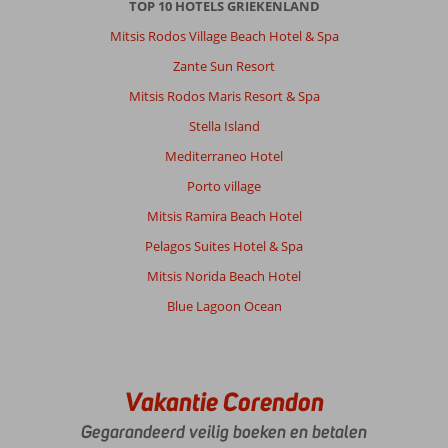
TOP 10 HOTELS GRIEKENLAND
tijdens
de
Mitsis Rodos Village Beach Hotel & Spa
vakantie,
Zante Sun Resort
personeel
is
Mitsis Rodos Maris Resort & Spa
top
Stella Island
professioneel
en
Mediterraneo Hotel
zeer
Porto village
vriendelijk
Mitsis Ramira Beach Hotel
Algemene indruk
10
Eten
8
Pelagos Suites Hotel & Spa
Ligging
9
Kamers
9
Service
9
Kindvriendelijk
-
Mitsis Norida Beach Hotel
Prijs/kwaliteit
9
Wifi kwaliteit
10
Blue Lagoon Ocean
Angelique
10
Nederland
Vakantie Corendon
Met partner
,
19 september 2025
Gegarandeerd veilig boeken en betalen