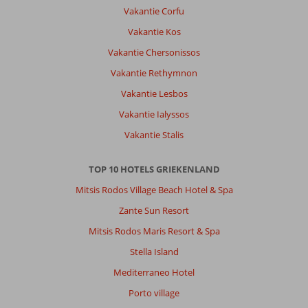
dat
Vakantie Corfu
Kalamaki
Vakantie Kos
dicht
bij
Vakantie Chersonissos
het
Vakantie Rethymnon
vliegveld
ligt,heb
Vakantie Lesbos
je
Vakantie Ialyssos
weinig
hinder
Vakantie Stalis
van
het
TOP 10 HOTELS GRIEKENLAND
geluid.Auto
huren
Mitsis Rodos Village Beach Hotel & Spa
is
Zante Sun Resort
wel
aan
Mitsis Rodos Maris Resort & Spa
te
Stella Island
raden.
Mediterraneo Hotel
Over
Porto village
Fly