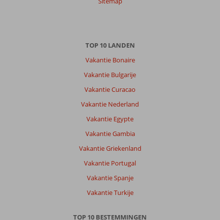
10
Sitemap
Nederland
Met partner
,
20 september 2024
TOP 10 LANDEN
Over
Vakantie Bonaire
Kalamaki:
Vakantie Bulgarije
Kalamaki
Vakantie Curacao
is
een
Vakantie Nederland
hele
Vakantie Egypte
leuke
uitvalsbasis
Vakantie Gambia
om
Vakantie Griekenland
de
rest
Vakantie Portugal
van
Vakantie Spanje
Zakynthos
te
Vakantie Turkije
ontdekken.
Het
TOP 10 BESTEMMINGEN
plaatsje