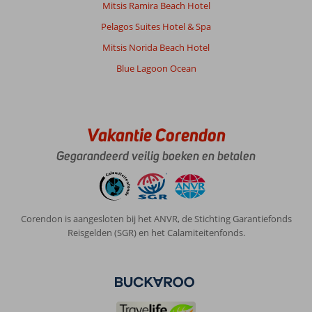
&
Mitsis Ramira Beach Hotel
Go
Pelagos Suites Hotel & Spa
Anagenessis
Appartementen:
Mitsis Norida Beach Hotel
Anagenissis
Blue Lagoon Ocean
Village
is
geweldig!
Hadden
dit
Vakantie Corendon
geboekt
Gegarandeerd veilig boeken en betalen
zonder
verwachtingen,
alleen
om
het
Corendon is aangesloten bij het ANVR, de Stichting Garantiefonds
bed
Reisgelden (SGR) en het Calamiteitenfonds.
en
de
douche.
Hoewel
wij
een