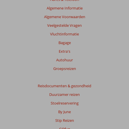
van
de
Algemene Informatie
getoonde
Algemene Voorwaarden
beoordelingen
te
Veelgestelde Vragen
garanderen.
Vluchtinformatie
Meer
info
Bagage
over
Extra's
onze
beoordelingen.
Autohuur
Groepsreizen
Totale
score
Reisdocumenten & gezondheid
Gebaseerd
Duurzamer reizen
op:
8
Stoelreservering
beoordelingen
By June
Stip Reizen
Scoreverdeling