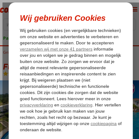
Pakketgarantie
Griekenland
Home
Zakynthos
Kalamaki
Fly & Go Anagenessis Appartementen
Fly & Go Anagenessis Appartementen
Logies en ontbijt
-
Appartement