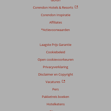
GOfun
Algemene indruk
7,6
Eten
8,1
Corendon Hotels & Resorts
Ligging
7,8
Kamers
5,3
Service
8,1
Kindvriendelijk
8,0
Corendon Inspiratie
Prijs/kwaliteit
6,3
Wifi kwaliteit
6,5
Affiliates
*Actievoorwaarden
Ervaringen
van
onze
klanten
Laagste Prijs Garantie
Taal
Cookiebeleid
Nederlands (NL) (8)
Open cookievoorkeuren
Filter
Privacyverklaring
reisgezelschap
Disclaimer en Copyright
Alle
Vacatures
Sorteren
op
Pers
datum (nieuw > oud)
Pakketreis boeken
Hotelketens
Gabrielle