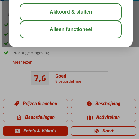
03:05
aug 31°
C
delen
bewaar
Inclusief huurauto
Fijn appartementencomplex
Halfpension ook mogelijk
Prachtige omgeving
Meer lezen
7,6
Goed
8 beoordelingen
Prijzen & boeken
Beschrijving
Beoordelingen
Activiteiten
Foto's & Video's
Kaart