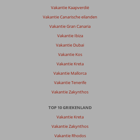
zelf
Vakantie Kaapverdië
heeft
Vakantie Canarische eilanden
leuke
eettentjes
Vakantie Gran Canaria
en
Vakantie Ibiza
barretjes.Strand
is
Vakantie Dubai
top
Vakantie Kos
en
rustig,
Vakantie Kreta
hoewel
Vakantie Mallorca
het
zeker
Vakantie Tenerife
niet
Vakantie Zakynthos
het
mooiste
strand
TOP 10 GRIEKENLAND
van
Vakantie Kreta
het
eiland
Vakantie Zakynthos
is.
Vakantie Rhodos
Ondanks