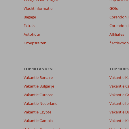
meer
weergegeven
Vluchtinformatie
GOfun
om
Bagage
Corendon H
de
relevantie
Extra's
Corendon I
van
Autohuur
Affiliates
de
getoonde
Groepsreizen
*Actievoor
beoordelingen
te
garanderen.
Meer
TOP 10 LANDEN
TOP 10 B
info
over
Vakantie Bonaire
Vakantie K
onze
Vakantie Bulgarije
Vakantie Ca
beoordelingen.
Vakantie Curacao
Vakantie G
Totale score
Scoreverdeling
9,3
Vakantie Nederland
Vakantie Ib
Algemene indruk
9,3
Eten
Gebaseerd op:
Vakantie Egypte
Vakantie D
Ligging
8,6
Kamers
52
Uitstekend
Service
9,4
Kindvriende
Vakantie Gambia
Vakantie K
beoordelingen
Prijs/kwaliteit
8,9
Wifi kwalite