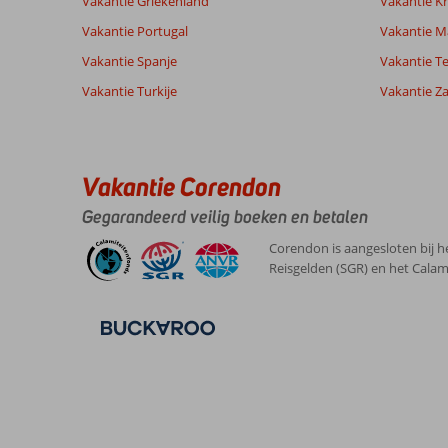
Vakantie Griekenland
Vakantie Kr
Vakantie Portugal
Vakantie M
Ervaringen
Taal
Vakantie Spanje
Vakantie Te
van onze
Nederlands (NL) (49)
Vakantie Turkije
klanten
Vakantie Z
9,0
Over
Algemene indruk
9
Vakantie Corendon
Kalamaki:
Ligging
7
Gegarandeerd veilig boeken en betalen
Annie
Service
8
Zakynthos
Nederland
Prijs/kwaliteit
8
is
Corendon is aangesloten bij h
Gezin met jong(e) kind(eren)
Eten
8
een
Reisgelden (SGR) en het Calam
,
mooi
Kamers
8
03 september 2025
eiland.
Kindvriendelijk
8
Met
Wifi kwaliteit
8
een
boot(je)
langs
de
kust
varen