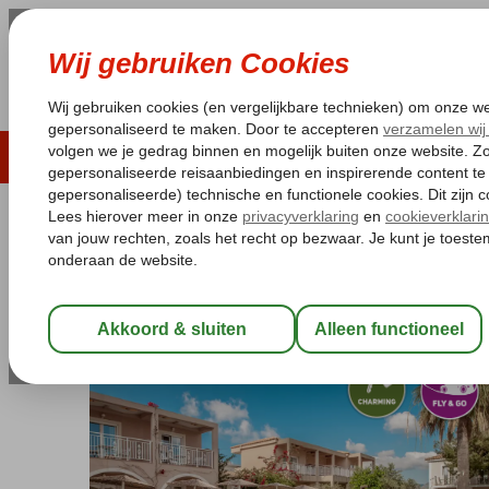
LAST MINUTE
ZOMER 2026
ZONVAKA
Pakketgarantie
Laagsteprijsgarantie*
Gratis
Griekenland
Home
Zakynthos
Kalamaki
Fly & Go Aeolos Boutique
Fly & Go Aeolos Boutique Resort
Logies en ontbijt
-
Hotel