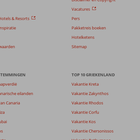
Vacatures
otels & Resorts
Pers
nspiratie
Pakketreis boeken
Hotelketens
waarden
Sitemap
ESTEMMINGEN
TOP 10 GRIEKENLAND
aapverdië
Vakantie Kreta
narische eilanden
Vakantie Zakynthos
ran Canaria
Vakantie Rhodos
iza
Vakantie Corfu
9,0
ubai
Vakantie Kos
8,8
lijk
8,4
os
Vakantie Chersonissos
it
9,1