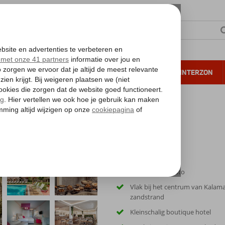
NTIE
VERRE REIZEN
ALL INCLUSIVE
WINTERZON
 annuleren*
 Resort
Inclusief huurauto
Vlak bij het centrum van Kalama
zandstrand
Kleinschalig boutique hotel