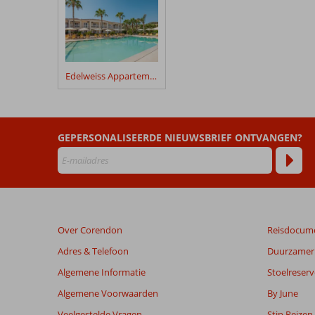
geschreven
na
hun
verblijf
in
Edelweiss Appartementen
Fly
&
Go
Aeolos
GEPERSONALISEERDE NIEUWSBRIEF ONTVANGEN?
Boutique
Resort
Beoordelingen
die
ouder
Over Corendon
Reisdocum
zijn
dan
Adres & Telefoon
Duurzamer 
48
Algemene Informatie
Stoelreserv
maanden
worden
Algemene Voorwaarden
By June
niet
Veelgestelde Vragen
Stip Reizen