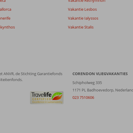
eta
Vakantie Rethymnon
allorca
Vakantie Lesbos
Filter reisgezelschap
Sorteren op
nerife
Vakantie Ialyssos
Alle
datum (nieuw > oud)
akynthos
Vakantie Stalis
et ANVR, de Stichting Garantiefonds
CORENDON VLIEGVAKANTIES
iteitenfonds.
Schipholweg 335
1171 PL Badhoevedorp, Nederlan
023 7510606