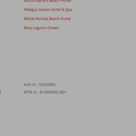
Mitsis Ramira Beach Hotel
Pelagos Suites Hotel & Spa
Mitsis Norida Beach Hotel
Blue Lagoon Ocean
KvK nr.: 34220902
d
BTW nr.: 814395892 B01