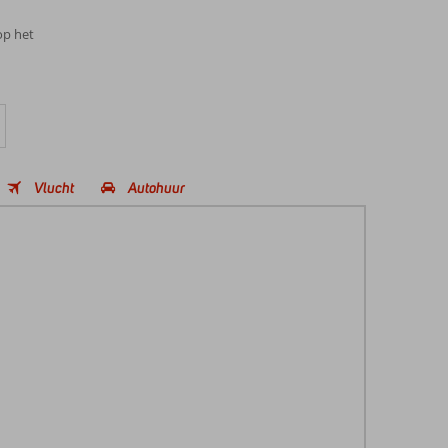
op het
Vlucht
Autohuur