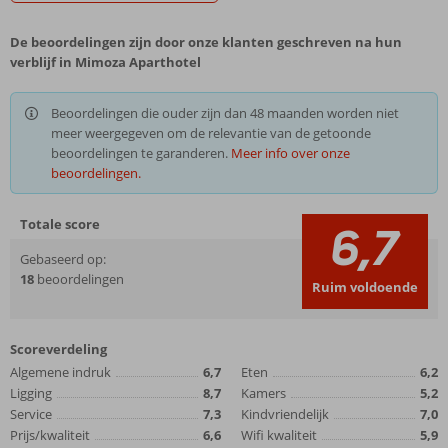
De beoordelingen zijn door onze klanten geschreven na hun
verblijf in Mimoza Aparthotel
Beoordelingen die ouder zijn dan 48 maanden worden niet
meer weergegeven om de relevantie van de getoonde
beoordelingen te garanderen.
Meer info over onze
beoordelingen.
Totale score
6,7
Gebaseerd op:
18
beoordelingen
Ruim voldoende
Scoreverdeling
Algemene indruk
6,7
Eten
6,2
Ligging
8,7
Kamers
5,2
Service
7,3
Kindvriendelijk
7,0
Prijs/kwaliteit
6,6
Wifi kwaliteit
5,9