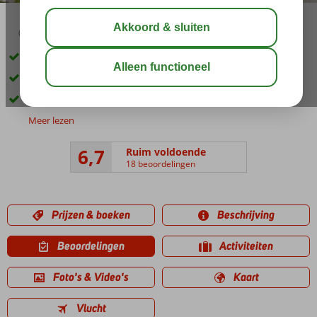
03:05
aug 31°
C
delen
bewaar
Direct aan een smal strand en prachtig uitzicht over zee
In het gezellige centrum van Argassi
Restaurant met groot buitenterras
Meer lezen
6,7
Ruim voldoende
18 beoordelingen
Prijzen & boeken
Beschrijving
Beoordelingen
Activiteiten
Foto's & Video's
Kaart
Vlucht