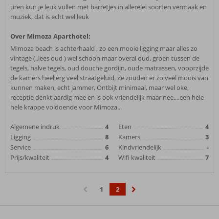
uren kun je leuk vullen met barretjes in allerelei soorten vermaak en
muziek, dat is echt wel leuk
Over Mimoza Aparthotel:
Mimoza beach is achterhaald , zo een mooie ligging maar alles zo
vintage (..lees oud ) wel schoon maar overal oud, groen tussen de
tegels, halve tegels, oud douche gordijn, oude matrassen, vooprzijde
de kamers heel erg veel straatgeluid, Ze zouden er zo veel moois van
kunnen maken, echt jammer, Ontbijt minimaal, maar wel oke,
receptie denkt aardig mee en is ook vriendelijk maar nee....een hele
hele krappe voldoende voor Mimoza...
Algemene indruk
4
Eten
4
Ligging
8
Kamers
3
Service
6
Kindvriendelijk
-
Prijs/kwaliteit
4
Wifi kwaliteit
7
1
2
‹
›