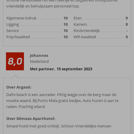
schone handdoeken en een heerlijk en uitgebreid ontbijtbuffet
vriendelijk en behulpzaam personeel top.
Algemene indruk
10
Eten
9
Ligging
10
Kamers
8
Service
10
Kindvriendelijk
-
Prijs/kwaliteit
10
Wifi kwaliteit
9
Johannes
8,0
Nederland
Met partner
,
15 september 2023
Over Argassi:
Dafni beach is een aanrader. Pittig wegje over de berg maar de
moeite waard. Bij Porto Mela gratis bedjes. Auto huren is aan te
raden. Prachtig eiland
Over Mimoza Aparthotel:
Simpel hotel met goed ontbijt. Schoon Vriendelijke mensen