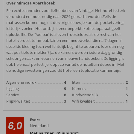
Over Mimoza Aparthotel:
Een echte aanrader voor liefhebbers van ‘vintage’! Het hotel is sterk
verouderd en moet nodig naar 2024 gebracht worden.Zelfs de
matrassen komen nog uit de vorige eeuw, je kunt de pocketvering
letterlijk voelen. Het ontbijt is zeer beperkt, koffie apparaat geeft
oploskoffie. De ‘Poolbar’ is al even troosteloos als de rest van het
hotel, veroest tuinmeubilair en een medewerker die na 7 dagen in
dezelfde kleding toch wel lichtelijk begint te odeuren. Is er dan nog
wat positiefs te melden? Ja, de kamers werden iedere dag grondig
schoongemaakt en voorzien van nieuwe handdoeken. De ligging is
ook helemaal perfect, je loopt zo vanuit de hoteltuin de zee in. Met
de nodige investeringen zou dit hotel een toplocatie kunnen zijn.
Algemene indruk
4
Eten
2
Ligging
9
Kamers
1
Service
8
Kindvriendelijk
5
Prijs/kwaliteit
3
Wifi kwaliteit
1
Evert
6,0
Nederland
Met partner
,
01 juni 2024