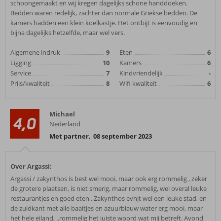
schoongemaakt en wij kregen dagelijks schone handdoeken.
Bedden waren redelijk, zachter dan normale Griekse bedden. De
kamers hadden een klein koelkastje. Het ontbijt is eenvoudig en
bijna dagelijks hetzelfde, maar wel vers.
Algemene indruk
9
Eten
6
Ligging
10
Kamers
6
Service
7
Kindvriendelijk
-
Prijs/kwaliteit
8
Wifi kwaliteit
6
Michael
4,0
Nederland
Met partner
,
08 september 2023
Over Argassi:
Argassi / zakynthos is best wel mooi, maar ook erg rommelig , zeker
de grotere plaatsen, is niet smerig, maar rommelig, wel overal leuke
restaurantjes en goed eten , Zakynthos evhjt wel een leuke stad, en
de zuidkant met alle baaitjes en azuurblauw water erg mooi, maar
het hele eiland, ..rommelig het juiste woord wat mij betreft. Avond