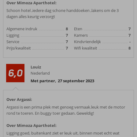
Over Mimoza Aparthotel:
Schoon hotel ,iedere dag schone handdoeken ,lakens om de 3
dagen alles keurig verzorgt
Algemene indruk
8
Eten
7
Ligging
7
Kamers
7
Service
7
Kindvriendelijk
-
Prijs/kwaliteit
7
Wifi kwaliteit
8
Louiz
6,0
Nederland
Met partner
,
27 september 2023
Over Argassi:
Argassi is een prima plek met genoeg vermaak.leuk met de motor
rond te toeren. En buggy toer gedaan. Geweldig!
Over Mimoza Aparthotel:
Ligging goed, buitenkant ziet er leuk uit, binnen moet echt wat