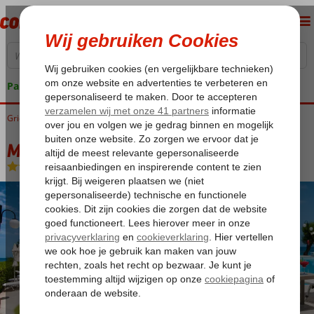
Pakketgarantie
Griekenland
Home
Zakynthos
Argassi
Mimoza Aparthotel
Mimoza Aparthotel
Logies en ontbijt
-
Aparthotel