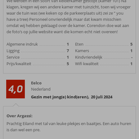
We werden in een soort van kelderkamer gestopt (kamer 101) Na
klagen, kregen wij een andere kamer met tuinzicht, toen wij vroeger
waar de tuin was (we keken op de parkeerplaats uit) zei ze “ you
have a tree) Personeel onvriendelijk maar dat kwam misschien
omdat wij hebben geklaagd over de kamer. Corendon doe wat aan
de foto’s op jullie website want die komen echt niet overeen!
Algemene indruk
1
Eten
5
Ligging
7
Kamers
1
Service
1
Kindvriendelijk
-
Prijs/kwaliteit
5
Wifi kwaliteit
1
Eelco
4,0
Nederland
Gezin met jong(e) kind(eren)
,
20 juli 2024
Over Argassi:
Prachtig Eiland met tal van leuke plekjes en baaitjes. Een auto huren
is dan wel een pre.