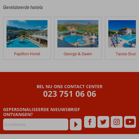
Gerelateerde hotels
Papillon Hotel
George & Dawn
Tassia Studi
BEL NU ONS CONTACT CENTER
023 751 06 06
GEPERSONALISEERDE NIEUWSBRIEF
ONTVANGEN?