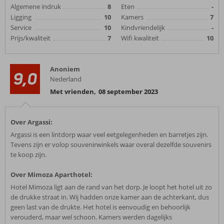
Algemene indruk
8
Eten
-
Ligging
10
Kamers
7
Service
10
Kindvriendelijk
-
Prijs/kwaliteit
7
Wifi kwaliteit
10
Anoniem
9,0
Nederland
Met vrienden
,
08 september 2023
Over Argassi:
Argassi is een lintdorp waar veel eetgelegenheden en barretjes zijn.
Tevens zijn er volop souvenirwinkels waar overal dezelfde souvenirs
te koop zijn.
Over Mimoza Aparthotel:
Hotel Mimoza ligt aan de rand van het dorp. Je loopt het hotel uit zo
de drukke straat in. Wij hadden onze kamer aan de achterkant, dus
geen last van de drukte. Het hotel is eenvoudig en behoorlijk
verouderd, maar wel schoon. Kamers werden dagelijks