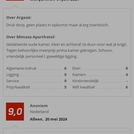
Over Argassi:
Druk dorp, geen plaats in opkomst maar al erg toeristisch.
Over Mimoza Aparthotel:
Gedateerde oude kamer, klein en achteraf, te duur voor wat je krijgt.
Tegen behoorlijke meerprijs prima kamer gekregen. Schoon,
vriendelijk personeel l, geweldige ligging.
Algemene indruk
6
Eten
8
Ligging
9
Kamers
4
Service
9
Kindvriendelijk
-
Prijs/kwaliteit
5
Wifi kwaliteit
6
Anoniem
9,0
Nederland
Alleen
,
20 mei 2024