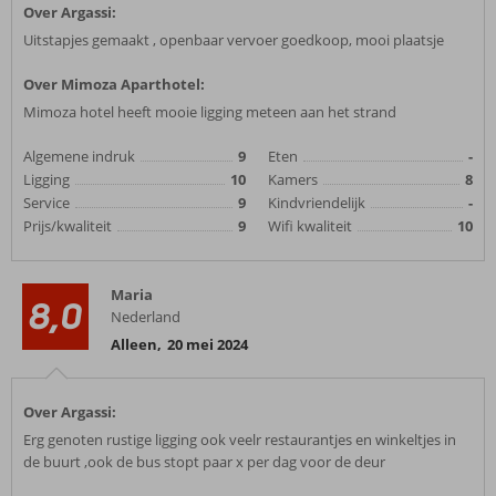
Over Argassi:
Uitstapjes gemaakt , openbaar vervoer goedkoop, mooi plaatsje
Over Mimoza Aparthotel:
Mimoza hotel heeft mooie ligging meteen aan het strand
Algemene indruk
9
Eten
-
Ligging
10
Kamers
8
Service
9
Kindvriendelijk
-
Prijs/kwaliteit
9
Wifi kwaliteit
10
Maria
8,0
Nederland
Alleen
,
20 mei 2024
Over Argassi:
Erg genoten rustige ligging ook veelr restaurantjes en winkeltjes in
de buurt ,ook de bus stopt paar x per dag voor de deur