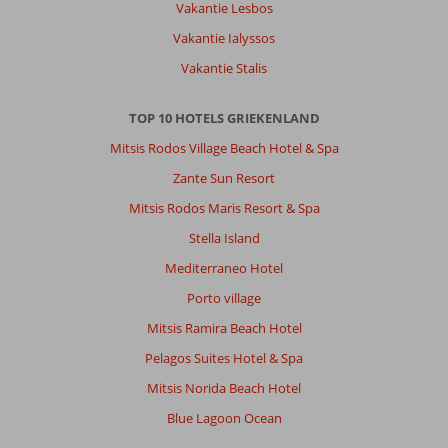
locatie
Vakantie Lesbos
lag
Vakantie Ialyssos
centraal,
leuke
Vakantie Stalis
restaurantjes
en
TOP 10 HOTELS GRIEKENLAND
winkeltjes.
Mitsis Rodos Village Beach Hotel & Spa
Over
Zante Sun Resort
Contessa
Hotel:
Mitsis Rodos Maris Resort & Spa
Contessa
Stella Island
een
keurig
Mediterraneo Hotel
hotel
Porto village
en
schoon
Mitsis Ramira Beach Hotel
hotel.
Pelagos Suites Hotel & Spa
De
bedden
Mitsis Norida Beach Hotel
hard
Blue Lagoon Ocean
maar
werd