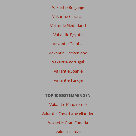
mooie
Vakantie Bulgarije
bestemming
Vakantie Curacao
ik
zal
Vakantie Nederland
er
Vakantie Egypte
zo
weer
Vakantie Gambia
naar
Vakantie Griekenland
toe
gaan
Vakantie Portugal
Vakantie Spanje
Over
Contessa
Vakantie Turkije
Hotel:
Mooi
TOP 10 BESTEMMINGEN
hotel
super
Vakantie Kaapverdië
vriendelijke
Vakantie Canarische eilanden
mensen
en
Vakantie Gran Canaria
alles
Vakantie Ibiza
keurig