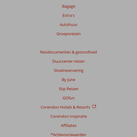
beoordelingen.
Bagage
Extra's
Totale
Autohuur
score
Groepsreizen
Gebaseerd
op:
58
Reisdocumenten & gezondheid
beoordelingen
Duurzamer reizen
Stoelreservering
Scoreverdeling
By June
Algemene indruk
8,4
Eten
8,1
Stip Reizen
Ligging
8,4
Kamers
7,5
Service
8,7
Kindvriendelijk
7,4
GOfun
Prijs/kwaliteit
8,2
Wifi kwaliteit
7,1
Corendon Hotels & Resorts
Corendon Inspiratie
Ervaringen
van
Affiliates
onze
klanten
*Actievoorwaarden