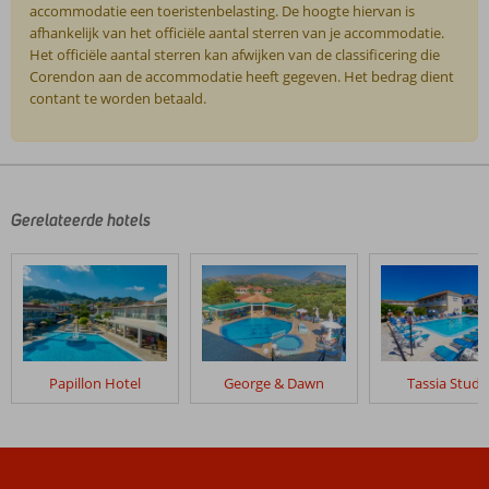
accommodatie een toeristenbelasting. De hoogte hiervan is
afhankelijk van het officiële aantal sterren van je accommodatie.
Het officiële aantal sterren kan afwijken van de classificering die
Corendon aan de accommodatie heeft gegeven. Het bedrag dient
contant te worden betaald.
De
beoordelingen
zijn
door
Gerelateerde hotels
onze
klanten
geschreven
na
hun
verblijf
in
Papillon Hotel
George & Dawn
Tassia Studi
Contessa
Hotel
Beoordelingen