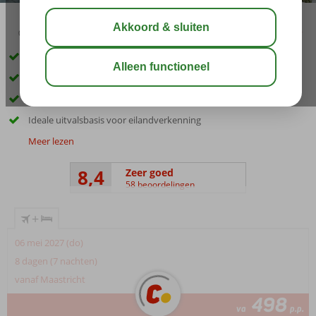
03:05
aug 31°
C
delen
bewaar
Prachtig uitzicht over zee vanuit het restaurant
Groot zwembad met bar
Vlak bij centrum Argassi en het strand
Ideale uitvalsbasis voor eilandverkenning
Meer lezen
8,4
Zeer goed
58 beoordelingen
+
06 mei 2027 (do)
8 dagen (7 nachten)
vanaf Maastricht
498
va
p.p.