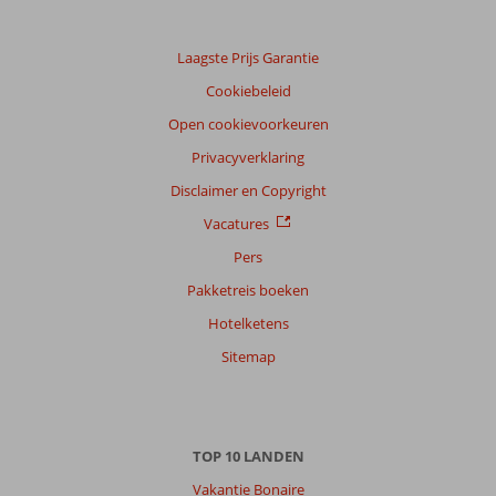
Taal
Nederlands (NL) (52)
Laagste Prijs Garantie
Filter
Cookiebeleid
reisgezelschap
Open cookievoorkeuren
Alle
Privacyverklaring
Sorteren
op
Disclaimer en Copyright
datum (nieuw > oud)
Vacatures
Pers
Teunis
10
Pakketreis boeken
Nederland
Hotelketens
Met partner
,
Sitemap
17 juni 2026
Over
TOP 10 LANDEN
Argassi:
Vakantie Bonaire
Super