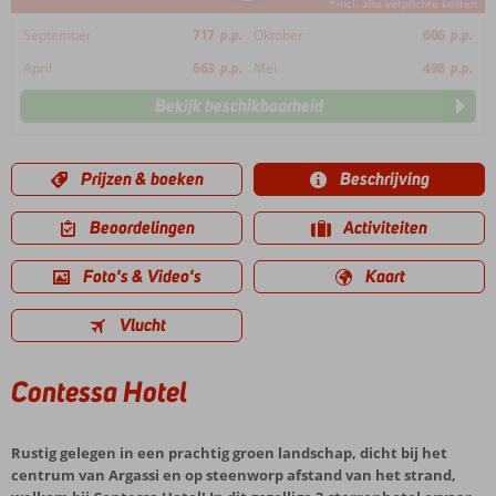
*incl. alle verplichte kosten
September
717
p.p.
Oktober
606
p.p.
April
663
p.p.
Mei
498
p.p.
Bekijk beschikbaarheid
Prijzen & boeken
Beschrijving
Beoordelingen
Activiteiten
Foto's & Video's
Kaart
Vlucht
Contessa Hotel
Rustig gelegen in een prachtig groen landschap, dicht bij het
centrum van Argassi en op steenworp afstand van het strand,