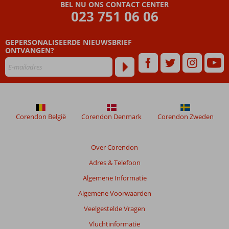
die
BEL NU ONS CONTACT CENTER
ouder
023 751 06 06
zijn
dan
GEPERSONALISEERDE NIEUWSBRIEF
48
ONTVANGEN?
maanden
worden
niet
meer
weergegeven
om
de
Corendon België
Corendon Denmark
Corendon Zweden
relevantie
van
de
Over Corendon
getoonde
Adres & Telefoon
beoordelingen
te
Algemene Informatie
garanderen.
Algemene Voorwaarden
Meer
info
Veelgestelde Vragen
over
Vluchtinformatie
onze