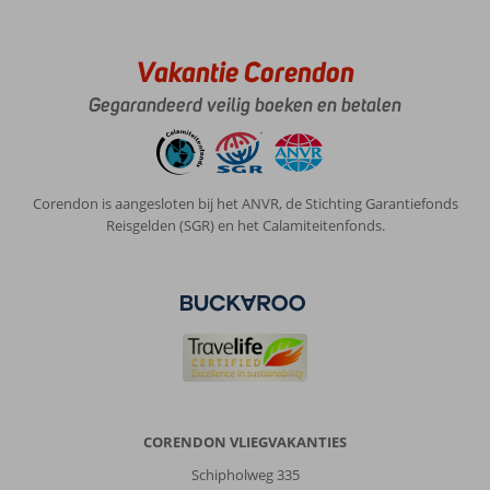
direct
een
extra
Vakantie Corendon
topper
Gegarandeerd veilig boeken en betalen
geregeld.
Wel
extra
kosten
voor
Corendon is aangesloten bij het ANVR, de Stichting Garantiefonds
koelkast
Reisgelden (SGR) en het Calamiteitenfonds.
en
kluisje,
en
5
euro
toeristenbelasting
wel
veel
voor
een
CORENDON VLIEGVAKANTIES
3
Schipholweg 335
sterren