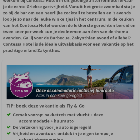
welkom bij Contessa Hotel! In dit gezellige 3-sterrenhotel ervaar
je de echte Griekse gastvrijheid. Vanuit het grote zwembad sta je
zo bij de bar om een heerlijke cocktail te bestellen en 's avonds
loop je zo naar de leuke winkeltjes in het centrum. In de keuken
van het Contessa Hotel worden de lekkerste gerechten bereid en
twee keer per week kun je deelnemen aan één van de thema
avonden. Ga jij voor de Barbecue, Zakynthian avond of allebei?
Contessa Hotel is de ideale uitvalsbasis voor een vakantie op het
prachtige eiland Zakynthos.
TIP: boek deze vakantie als Fly & Go
Gemak voorop: pakketreis met vlucht + deze
accommodatie + huurauto
De verzekering voor je auto is geregeld
Vrijheid en avontuur: ontdek in je eigen tempo je
vakantiebestemming