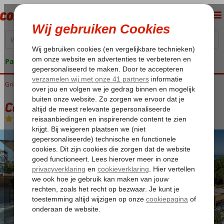
Pakketgarantie
Griekenland
Home
Zakynthos
Argassi
Contessa Hotel
Contessa Hotel
Logies en ontbijt
-
Hotel