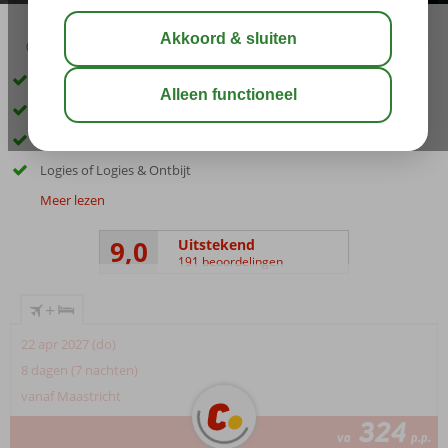
03:05
aug 31°
C
delen
bewaar
Kleinschalig complex, rustig gelegen
Op 600 m van Agios Sostis en het strand
Gerund door een gastvrije familie
Logies of Logies & Ontbijt
Meer lezen
9,0
Uitstekend
191 beoordelingen
+
22 apr 2027 (do)
8 dagen (7 nachten)
vanaf Maastricht
324
va
p.p.