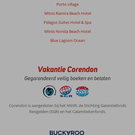
om
Porto village
het
jou
Mitsis Ramira Beach Hotel
comfortabel
Pelagos Suites Hotel & Spa
te
maken.
Mitsis Norida Beach Hotel
Zeker
Blue Lagoon Ocean
een
aanrader
en
voor
mij
Vakantie Corendon
misschien
Gegarandeerd veilig boeken en betalen
nog
een
keer
een
terugkomer.
Corendon is aangesloten bij het ANVR, de Stichting Garantiefonds
Reisgelden (SGR) en het Calamiteitenfonds.
Algemene indruk
10
Eten
9
Ligging
10
Kamers
9
Service
10
Kindvriendelijk
-
Prijs/kwaliteit
10
Wifi kwaliteit
6