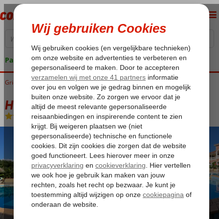
Pakketgarantie
Griekenland
Home
Zakynthos
Agios Sostis
Helena Appartementen
Helena Appartementen
Logies
-
Appartement