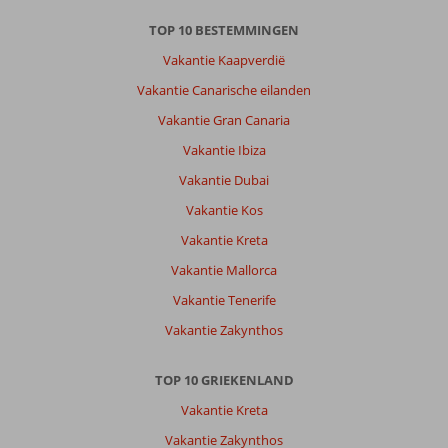
strand
TOP 10 BESTEMMINGEN
moet
je
Vakantie Kaapverdië
iets
Vakantie Canarische eilanden
verder
weggaan
Vakantie Gran Canaria
als
Vakantie Ibiza
je
wat
Vakantie Dubai
ruimte
Vakantie Kos
wil
(Sabbia)
Vakantie Kreta
Vakantie Mallorca
Over
Helena
Vakantie Tenerife
Appartementen:
Vakantie Zakynthos
Hier
voel
je
TOP 10 GRIEKENLAND
je
Vakantie Kreta
welkom
van
Vakantie Zakynthos