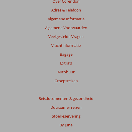
Over Corendon
getoonde
Adres & Telefoon
beoordelingen
te
Algemene Informatie
garanderen.
Algemene Voorwaarden
Meer
info
Veelgestelde Vragen
over
Vluchtinformatie
onze
beoordelingen.
Bagage
Extra's
Totale
Autohuur
score
Groepsreizen
Gebaseerd
op:
191
Reisdocumenten & gezondheid
beoordelingen
Duurzamer reizen
Stoelreservering
Scoreverdeling
By June
Algemene indruk
9,0
Eten
9,5