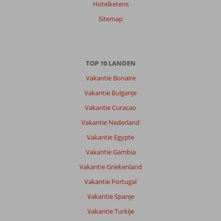
Hotelketens
Alleen
,
17 juli 2026
Sitemap
Over
Agios
TOP 10 LANDEN
Sostis:
Vakantie Bonaire
Agios
Sostis
Vakantie Bulgarije
is
Vakantie Curacao
een
rustiger
Vakantie Nederland
plaatsje
Vakantie Egypte
op
Zakynthos.
Vakantie Gambia
Genoeg
Vakantie Griekenland
restaurantjes
die
Vakantie Portugal
prima
Vakantie Spanje
zijn.
Voor
Vakantie Turkije
het