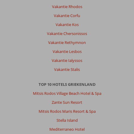
minuut
Vakantie Rhodos
1
tot
Vakantie Corfu
de
Vakantie Kos
laatste
van
Vakantie Chersonissos
je
Vakantie Rethymnon
verblijf.
Appartement
Vakantie Lesbos
is
Vakantie Ialyssos
goed
onderhouden
Vakantie Stalis
en
netjes.
TOP 10 HOTELS GRIEKENLAND
Personeel/familie
zeer
Mitsis Rodos Village Beach Hotel & Spa
gastvrij
Zante Sun Resort
en
doen
Mitsis Rodos Maris Resort & Spa
er
Stella Island
alles
aan
Mediterraneo Hotel