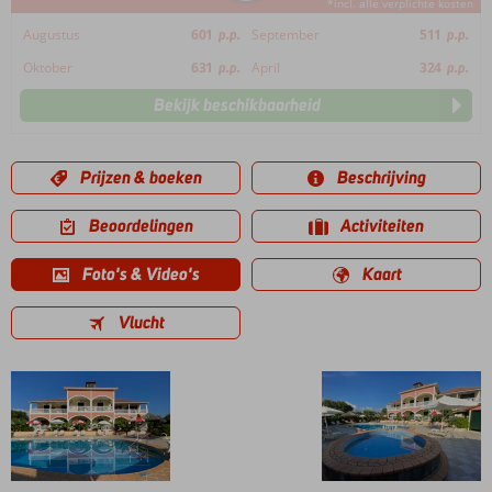
*incl. alle verplichte kosten
Augustus
601
p.p.
September
511
p.p.
Oktober
631
p.p.
April
324
p.p.
Bekijk beschikbaarheid
Prijzen & boeken
Beschrijving
Beoordelingen
Activiteiten
Foto's & Video's
Kaart
Vlucht