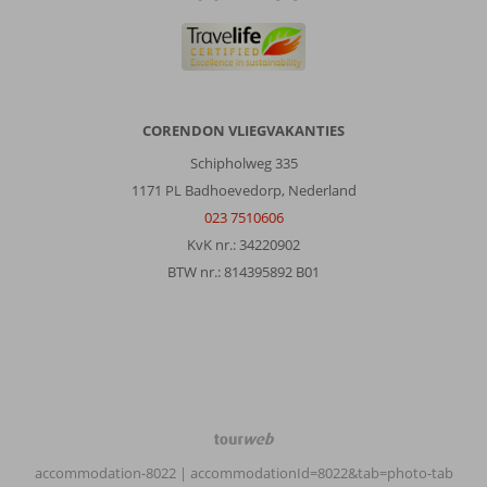
Anoniem
9,0
Nederland
Gezin met oud(ere) kind(eren)
CORENDON VLIEGVAKANTIES
,
17 juli 2026
Schipholweg 335
1171 PL Badhoevedorp, Nederland
Over
023 7510606
Agios
Sostis:
KvK nr.: 34220902
Agios
BTW nr.: 814395892 B01
sostis
is
een
klein
en
rustig
plaatsje.
TourWeb
Kleine
©
boulevard
accommodation-8022
| accommodationId=8022&tab=photo-tab