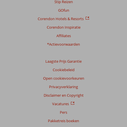
Stip Reizen
Ligging
8,5
Kamers
7,9
Service
9,6
Kindvriendelijk
8,3
GOfun
Prijs/kwaliteit
9,1
Wifi kwaliteit
7,7
Corendon Hotels & Resorts
Corendon Inspiratie
Ervaringen
van
Affiliates
onze
klanten
*Actievoorwaarden
Taal
Nederlands (NL) (182)
Laagste Prijs Garantie
Filter
Cookiebeleid
reisgezelschap
Open cookievoorkeuren
Alle
Privacyverklaring
Sorteren
op
Disclaimer en Copyright
datum (nieuw > oud)
Vacatures
Pers
Her
10
Pakketreis boeken
Nederland