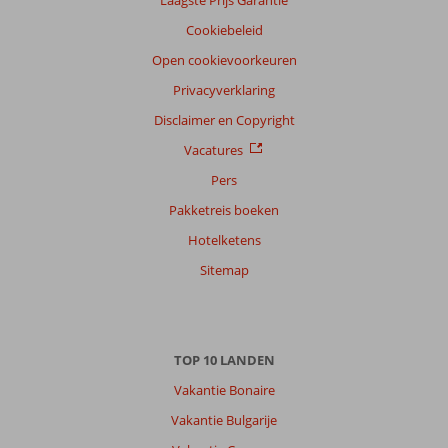
Filter
Cookiebeleid
reisgezelschap
Open cookievoorkeuren
Alle
Privacyverklaring
Sorteren
op
Disclaimer en Copyright
datum (nieuw > oud)
Vacatures
Pers
Abrahamwillem
8,0
Pakketreis boeken
Nederland
Hotelketens
Met partner
,
11 juni 2026
Sitemap
Over
Agios
TOP 10 LANDEN
Sostis:
Vakantie Bonaire
Agios
sostis
Vakantie Bulgarije
fijn