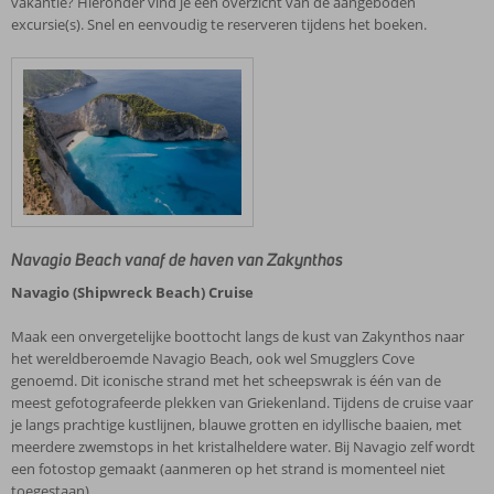
vakantie? Hieronder vind je een overzicht van de aangeboden
excursie(s). Snel en eenvoudig te reserveren tijdens het boeken.
Navagio Beach vanaf de haven van Zakynthos
Navagio (Shipwreck Beach) Cruise
Maak een onvergetelijke boottocht langs de kust van Zakynthos naar
het wereldberoemde Navagio Beach, ook wel Smugglers Cove
genoemd. Dit iconische strand met het scheepswrak is één van de
meest gefotografeerde plekken van Griekenland. Tijdens de cruise vaar
je langs prachtige kustlijnen, blauwe grotten en idyllische baaien, met
meerdere zwemstops in het kristalheldere water. Bij Navagio zelf wordt
een fotostop gemaakt (aanmeren op het strand is momenteel niet
toegestaan).