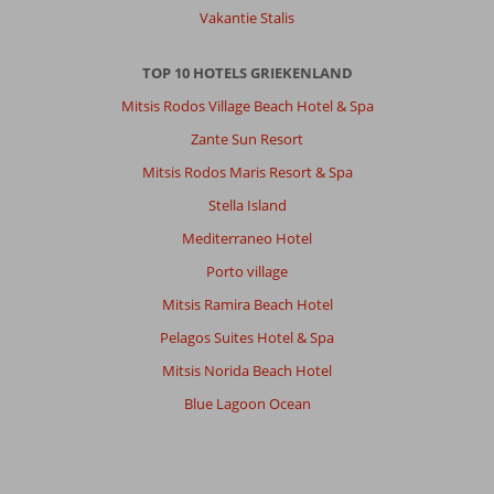
great
Vakantie Stalis
as
you
TOP 10 HOTELS GRIEKENLAND
can
easily
Mitsis Rodos Village Beach Hotel & Spa
drive
Zante Sun Resort
from
there
Mitsis Rodos Maris Resort & Spa
to
Stella Island
other
parts
Mediterraneo Hotel
of
Porto village
the
island.
Mitsis Ramira Beach Hotel
We
Pelagos Suites Hotel & Spa
were
off
Mitsis Norida Beach Hotel
high
Blue Lagoon Ocean
season
but
apparently
in