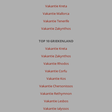
behulpzame
eigenaren
Vakantie Kreta
Vakantie Mallorca
Algemene indruk
8
Eten
-
Ligging
8
Kamers
8
Vakantie Tenerife
Service
8
Kindvriendelijk
-
Vakantie Zakynthos
Prijs/kwaliteit
8
Wifi kwaliteit
7
TOP 10 GRIEKENLAND
Anoniem
10
Vakantie Kreta
Nederland
Vakantie Zakynthos
Met partner
,
Vakantie Rhodos
08 mei 2026
Vakantie Corfu
Vakantie Kos
Over
Vakantie Chersonissos
Agios
Sostis:
Vakantie Rethymnon
The
Vakantie Lesbos
location
Vakantie Ialyssos
is