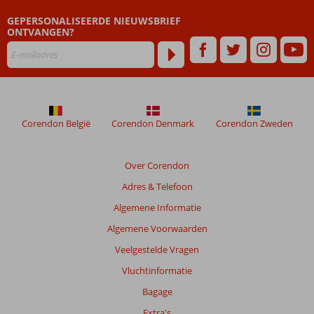
dan
GEPERSONALISEERDE NIEUWSBRIEF
48
ONTVANGEN?
maanden
worden
niet
meer
weergegeven
om
de
Corendon België
Corendon Denmark
Corendon Zweden
relevantie
van
de
Over Corendon
getoonde
Adres & Telefoon
beoordelingen
te
Algemene Informatie
garanderen.
Algemene Voorwaarden
Meer
info
Veelgestelde Vragen
over
Vluchtinformatie
onze
beoordelingen.
Bagage
Extra's