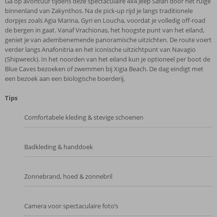
Ga op avontuur tijdens deze spectaculaire 4x4 Jeep Safari door het ruige
binnenland van Zakynthos. Na de pick‑up rijd je langs traditionele
dorpjes zoals Agia Marina, Gyri en Loucha, voordat je volledig off‑road
de bergen in gaat. Vanaf Vrachionas, het hoogste punt van het eiland,
geniet je van adembenemende panoramische uitzichten. De route voert
verder langs Anafonitria en het iconische uitzichtpunt van Navagio
(Shipwreck). In het noorden van het eiland kun je optioneel per boot de
Blue Caves bezoeken of zwemmen bij Xigia Beach. De dag eindigt met
een bezoek aan een biologische boerderij.
Tips
Comfortabele kleding & stevige schoenen
Badkleding & handdoek
Zonnebrand, hoed & zonnebril
Camera voor spectaculaire foto’s