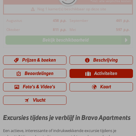
*incl. alle verplichte kosten
Nog 1 kamer(s) beschikbaar op deze site
Augustus
458
p.p.
September
461
p.p.
Oktober
811
p.p.
Mei
597
p.p.
Bekijk beschikbaarheid
Prijzen & boeken
Beschrijving
Beoordelingen
Activiteiten
Foto's & Video's
Kaart
Vlucht
Excursies tijdens je verblijf in Bravo Apartments
Een actieve, interessante of indrukwekkende excursie tijdens je