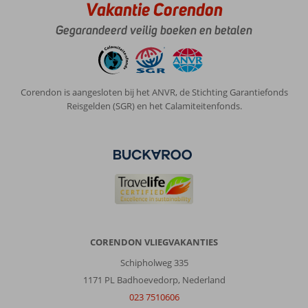
high
Vakantie Corendon
season
this
Gegarandeerd veilig boeken en betalen
area
around
Laganas
is
Corendon is aangesloten bij het ANVR, de Stichting Garantiefonds
extremely
Reisgelden (SGR) en het Calamiteitenfonds.
busy
and
party-
orientated
so
this
is
something
to
take
CORENDON VLIEGVAKANTIES
into
consideration
Schipholweg 335
for
1171 PL Badhoevedorp, Nederland
those
023 7510606
who