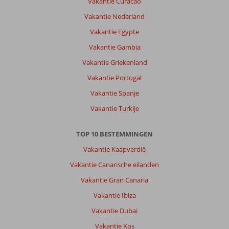
Vakantie Curacao
vertoeven,
de
Vakantie Nederland
uitgaans
Vakantie Egypte
straat
in
Vakantie Gambia
laganas
Vakantie Griekenland
,
vonden
Vakantie Portugal
wij
Vakantie Spanje
vrij
heftig
Vakantie Turkije
Over
TOP 10 BESTEMMINGEN
Bravo
Apartments:
Vakantie Kaapverdië
Fijn
Vakantie Canarische eilanden
appartement
met
Vakantie Gran Canaria
zwembad
Vakantie Ibiza
erg
vriendelijke
Vakantie Dubai
en
Vakantie Kos