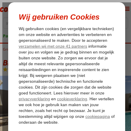
Pakketgarantie
Griekenland
Home
Zakynthos
Agios Sostis
Bravo Apartments
Bravo Apartments
Logies
-
Appartement