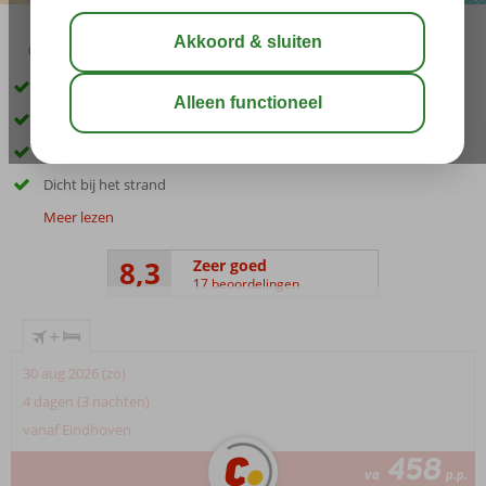
03:05
aug 31°
C
delen
bewaar
Vlak bij het bruisende Laganas
Ruime appartementen
Een heerlijk zwembad
Dicht bij het strand
Meer lezen
8,3
Zeer goed
17 beoordelingen
+
30 aug 2026 (zo)
4 dagen (3 nachten)
vanaf Eindhoven
458
va
p.p.