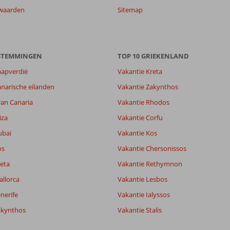
waarden
Sitemap
ESTEMMINGEN
TOP 10 GRIEKENLAND
aapverdië
Vakantie Kreta
narische eilanden
Vakantie Zakynthos
ran Canaria
Vakantie Rhodos
iza
Vakantie Corfu
ubai
Vakantie Kos
os
Vakantie Chersonissos
eta
Vakantie Rethymnon
allorca
Vakantie Lesbos
nerife
Vakantie Ialyssos
akynthos
Vakantie Stalis