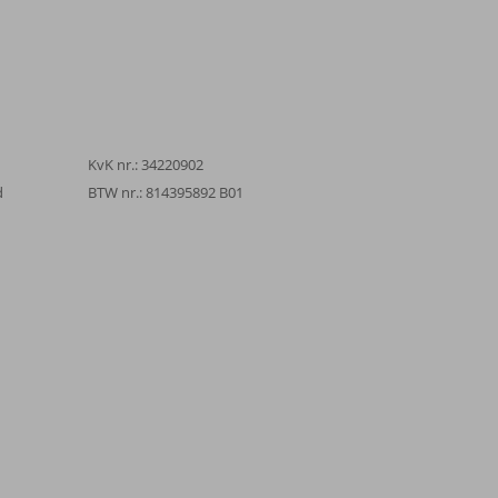
KvK nr.: 34220902
d
BTW nr.: 814395892 B01