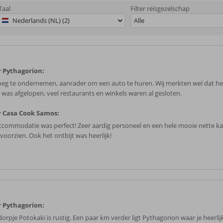
Taal
Filter reisgezelschap
Nederlands (NL) (2)
Alle
 Pythagorion:
eg te ondernemen, aanrader om een auto te huren. Wij merkten wel dat he
a was afgelopen, veel restaurants en winkels waren al gesloten.
 Casa Cook Samos:
ccommodatie was perfect! Zeer aardig personeel en een hele mooie nette k
 voorzien. Ook het ontbijt was heerlijk!
 Pythagorion:
dorpje Potokaki is rustig. Een paar km verder ligt Pythagorion waar je heerlij