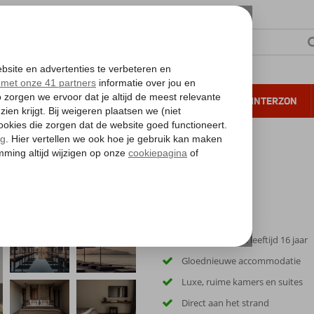
NTIE
VERRE REIZEN
ALL INCLUSIVE
WINTERZON
 annuleren*
Only Adult: min. leeftijd 16 jaar
Gloednieuwe accommodatie
Luxe, ruime kamers en suites
Direct aan het strand