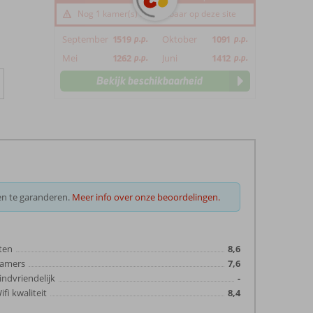
Nog 1 kamer(s) beschikbaar op deze site
September
1519
p.p.
Oktober
1091
p.p.
Mei
1262
p.p.
Juni
1412
p.p.
Bekijk beschikbaarheid
en te garanderen.
Meer info over onze beoordelingen.
ten
8,6
amers
7,6
indvriendelijk
-
ifi kwaliteit
8,4