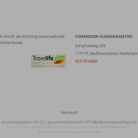
et ANVR, de Stichting Garantiefonds
CORENDON VLIEGVAKANTIES
iteitenfonds.
Schipholweg 335
1171 PL Badhoevedorp, Nederlan
023 7510606
TourWeb
©
accommodation-10113
| accommodationId=10113&tab=review-rating-tab
NetMatch
nl | Accommodation | 380.0.0.13 | netm-web-ui-production-7f756f55dd-n6hzs
9:52:56 AM (9:52:56 AM) | 247 (169|138)