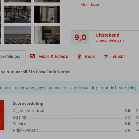
Meer lezen
9,0
Uitstekend
5 beoordelingen
oordelingen
Foto's & Video's
Kaart
Vlucht
na hun verblijf in Casa Cook Samos
den niet meer weergegeven om de relevantie van de getoonde beoordeling
Scoreverdeling
0
Algemene indruk
9,0
E
Ligging
8,2
K
d
Service
9,0
K
Prijs/kwaliteit
8,6
W