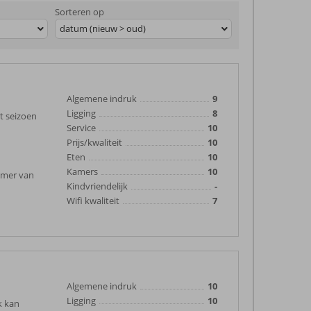
Sorteren op
datum (nieuw > oud)
Algemene indruk
9
Ligging
8
t seizoen
Service
10
Prijs/kwaliteit
10
Eten
10
Kamers
10
amer van
Kindvriendelijk
-
Wifi kwaliteit
7
Algemene indruk
10
Ligging
10
k kan