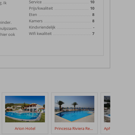
Service
10
. Ik
Prijs/kwaliteit
10
Eten
8
Kamers
8
hinder.
Kindvriendelijk
-
behulpzaam.
Wifi kwaliteit
7
 hier ook
Arion Hotel
Princessa Riviera Resort