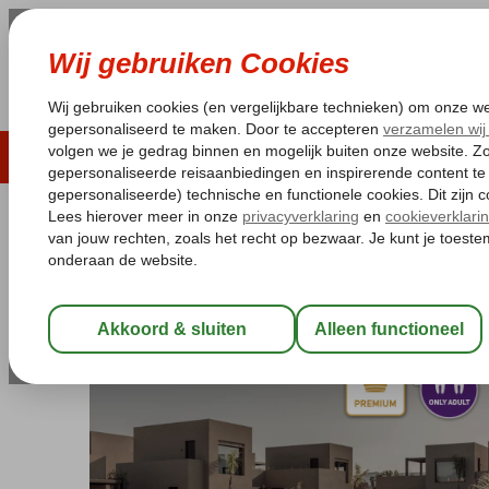
LAST MINUTE
ZOMER 2026
ZONVAKA
Pakketgarantie
Laagsteprijsgarantie*
Gratis
Griekenland
Home
Samos
Pythagorion
Casa Cook Samos
Casa Cook Samos
Logies en ontbijt
-
Hotel