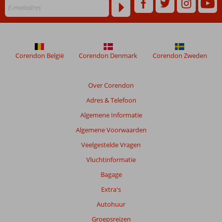
worden
niet
meer
weergegeven
om
de
Corendon België
Corendon Denmark
Corendon Zweden
relevantie
van
de
Over Corendon
getoonde
Adres & Telefoon
beoordelingen
te
Algemene Informatie
garanderen.
Algemene Voorwaarden
Meer
info
Veelgestelde Vragen
over
Vluchtinformatie
onze
beoordelingen.
Bagage
Extra's
Totale
Autohuur
score
Groepsreizen