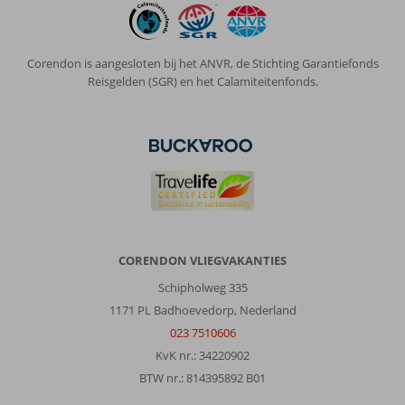
dan
zouden
we
dit
Corendon is aangesloten bij het ANVR, de Stichting Garantiefonds
hotel
Reisgelden (SGR) en het Calamiteitenfonds.
weer
kiezen.
Algemene indruk
10
Eten
-
Ligging
9
Kamers
10
Service
10
Kindvriendelijk
-
Prijs/kwaliteit
10
Wifi kwaliteit
7
Anoniem
CORENDON VLIEGVAKANTIES
8,0
Nederland
Schipholweg 335
Met partner
,
1171 PL Badhoevedorp, Nederland
29 september 2025
023 7510606
KvK nr.: 34220902
Over
BTW nr.: 814395892 B01
Pythagorion: