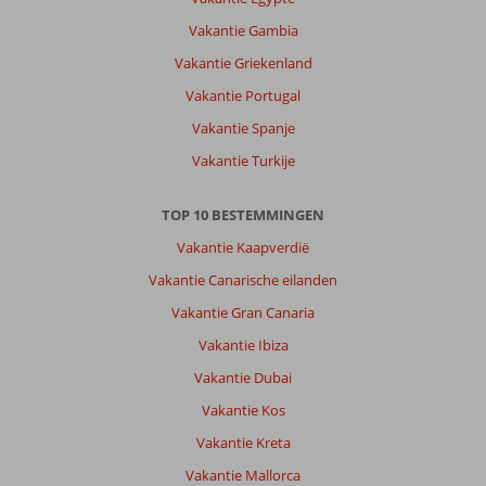
een
prettig
Vakantie Gambia
hotel.
Vakantie Griekenland
Goede
prijs
Vakantie Portugal
kwaliteit.
Vakantie Spanje
Schone
en
Vakantie Turkije
ruime
kamers.
TOP 10 BESTEMMINGEN
Geweldig
ontbijt.
Vakantie Kaapverdië
Airconditioning
Vakantie Canarische eilanden
zit
al
Vakantie Gran Canaria
in
Vakantie Ibiza
de
prijs
Vakantie Dubai
Manolos
Vakantie Kos
is
een
Vakantie Kreta
geweldige
Vakantie Mallorca
gastheer