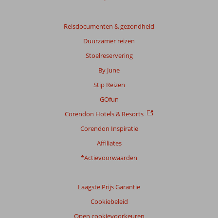
Gebaseerd
op:
34
Reisdocumenten & gezondheid
beoordelingen
Duurzamer reizen
Stoelreservering
Scoreverdeling
By June
Algemene indruk
8,4
Eten
7,9
Stip Reizen
Ligging
8,2
Kamers
8,3
Service
8,2
Kindvriendelijk
6,0
GOfun
Prijs/kwaliteit
8,8
Wifi kwaliteit
6,8
Corendon Hotels & Resorts
Corendon Inspiratie
Ervaringen
van
Affiliates
onze
klanten
*Actievoorwaarden
Taal
Nederlands (NL) (33)
Laagste Prijs Garantie
Filter
Cookiebeleid
reisgezelschap
Open cookievoorkeuren
Alle