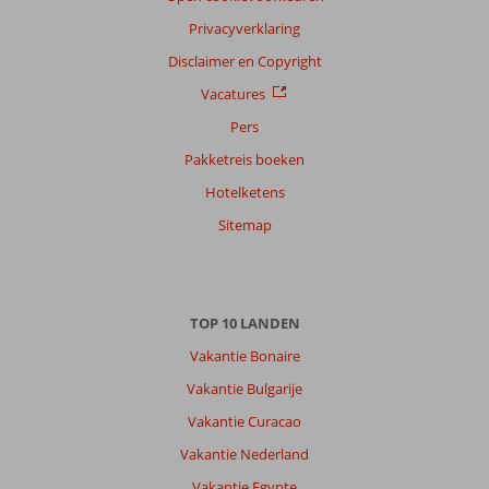
Privacyverklaring
Sorteren
op
Disclaimer en Copyright
datum (nieuw > oud)
Vacatures
Pers
Marco
10
Pakketreis boeken
Nederland
Hotelketens
Met partner
,
Sitemap
25 juni 2026
Over
TOP 10 LANDEN
Pythagorion:
Vakantie Bonaire
Apollon
hotel
Vakantie Bulgarije
In
Vakantie Curacao
Pythagorion
vinden
Vakantie Nederland
wij
Vakantie Egypte