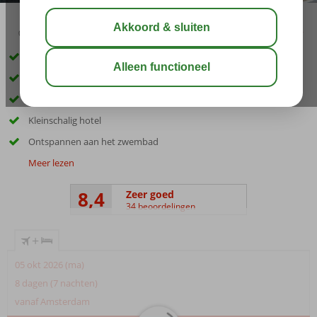
03:15
aug 32°
C
delen
bewaar
Only Adult: min. leeftijd 12 jaar
Gelegen op ca. 500 meter van het Potokaki strand
Verblijf in een ruime Standaardkamer
Kleinschalig hotel
Ontspannen aan het zwembad
Meer lezen
8,4
Zeer goed
34 beoordelingen
+
05 okt 2026 (ma)
8 dagen (7 nachten)
vanaf Amsterdam