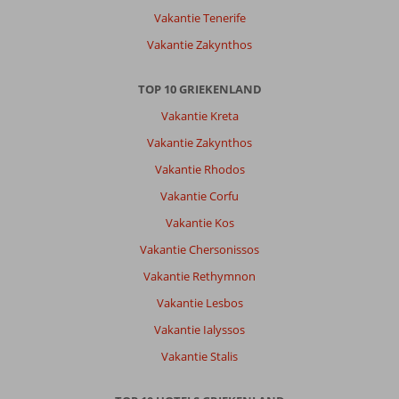
en
Vakantie Tenerife
hotel
Vakantie Zakynthos
personeel
vriendelijk.
WiFi
TOP 10 GRIEKENLAND
was
Vakantie Kreta
prima
laatste
Vakantie Zakynthos
dagen
Vakantie Rhodos
minder.
Vakantie Corfu
Over
Vakantie Kos
Apollon
Hotel:
Vakantie Chersonissos
Apollon
Vakantie Rethymnon
ligt
iets
Vakantie Lesbos
vanaf
Vakantie Ialyssos
centrum
Pythagorion.
Vakantie Stalis
Auto
is