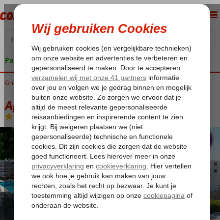
Pakketgarantie
Griekenland
Home
Samos
Pythagorion
Apollon Hotel
Apollon Hotel
Logies en ontbijt
-
Hotel