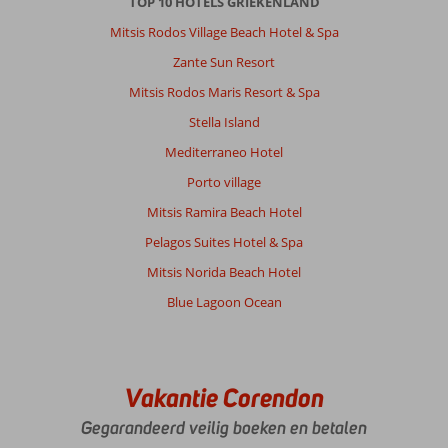
TOP 10 HOTELS GRIEKENLAND
wel
een
Mitsis Rodos Village Beach Hotel & Spa
must.
Zante Sun Resort
Zit
supermarkt
Mitsis Rodos Maris Resort & Spa
vlakbij.
Stella Island
We
hadden
Mediterraneo Hotel
geen
Porto village
last
van
Mitsis Ramira Beach Hotel
de
Pelagos Suites Hotel & Spa
vliegtuigen.
Zwembad
Mitsis Norida Beach Hotel
prima.
Blue Lagoon Ocean
Zouden
we
weer
eens
naar
Vakantie Corendon
Samos
Gegarandeerd veilig boeken en betalen
gaan