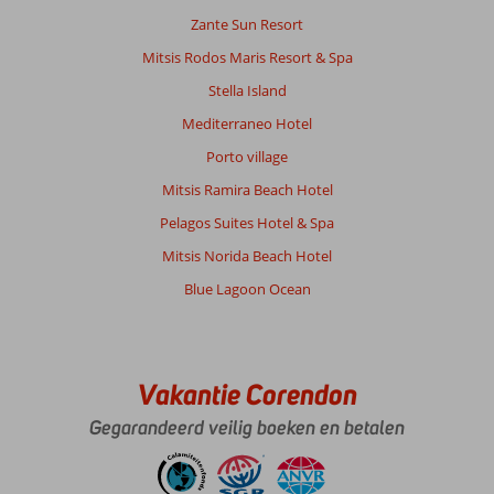
heerlijke
Zante Sun Resort
drankjes,
eten
Mitsis Rodos Maris Resort & Spa
én
Stella Island
cocktails
bestellen.
Mediterraneo Hotel
Super
Porto village
vriendelijke
ontvangt
Mitsis Ramira Beach Hotel
door
Pelagos Suites Hotel & Spa
Ina,
wij
Mitsis Norida Beach Hotel
hadden
Blue Lagoon Ocean
de
kamer
met
Seaview,
prachtig??
Vakantie Corendon
complex
Gegarandeerd veilig boeken en betalen
ziet
er
zeer