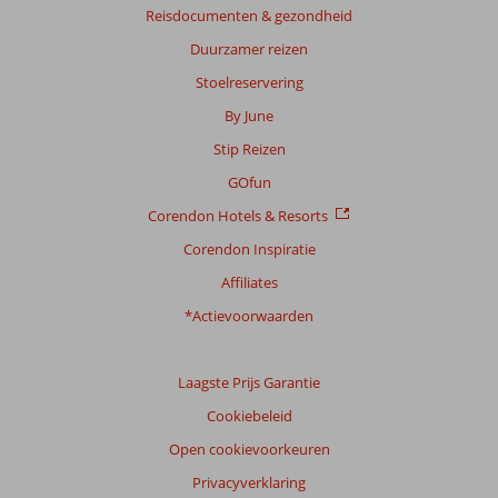
Totale
Reisdocumenten & gezondheid
score
Duurzamer reizen
Gebaseerd
Stoelreservering
op:
By June
72
beoordelingen
Stip Reizen
GOfun
Corendon Hotels & Resorts
Scoreverdeling
Algemene indruk
8,2
Eten
7,8
Corendon Inspiratie
Ligging
8,9
Kamers
7,5
Affiliates
Service
7,8
Kindvriendelijk
9,0
Prijs/kwaliteit
8,1
Wifi kwaliteit
7,2
*Actievoorwaarden
Ervaringen
Laagste Prijs Garantie
van
onze
Cookiebeleid
klanten
Taal
Open cookievoorkeuren
Nederlands (NL) (70)
Privacyverklaring