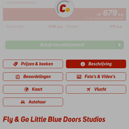
vanaf Amsterdam
679
va
p.p.
*incl. alle verplichte kosten
September
1038
p.p.
Oktober
679
p.p.
Bekijk beschikbaarheid
Prijzen & boeken
Beschrijving
Beoordelingen
Foto's & Video's
Kaart
Vlucht
Autohuur
Fly & Go Little Blue Doors Studios