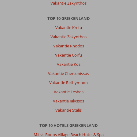
Vakantie Zakynthos
Blue
Doors
Studios
TOP 10 GRIEKENLAND
:
Vakantie Kreta
Wowwww,
wat
Vakantie Zakynthos
een
Vakantie Rhodos
geweldige
accommodatie!
Vakantie Corfu
Gelijk
Vakantie Kos
aan
zee,
Vakantie Chersonissos
altijd
Vakantie Rethymnon
ligbedjes
vrij
Vakantie Lesbos
en
Vakantie Ialyssos
je
kan
Vakantie Stalis
gewoon
op
TOP 10 HOTELS GRIEKENLAND
het
strand
Mitsis Rodos Village Beach Hotel & Spa