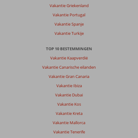
leuk
Vakantie Griekenland
en
gezellig
Vakantie Portugal
plaatsje
Vakantie Spanje
met
vele
Vakantie Turkije
leuke
restaurantjes
TOP 10 BESTEMMINGEN
en
winkeltjes!
Vakantie Kaapverdië
Mooi
Vakantie Canarische eilanden
kiezelstrand…
zee
Vakantie Gran Canaria
is
Vakantie Ibiza
vele
kleuren
Vakantie Dubai
blauw!
Vakantie Kos
Over
Vakantie Kreta
Fly
Vakantie Mallorca
&
Go
Vakantie Tenerife
Little