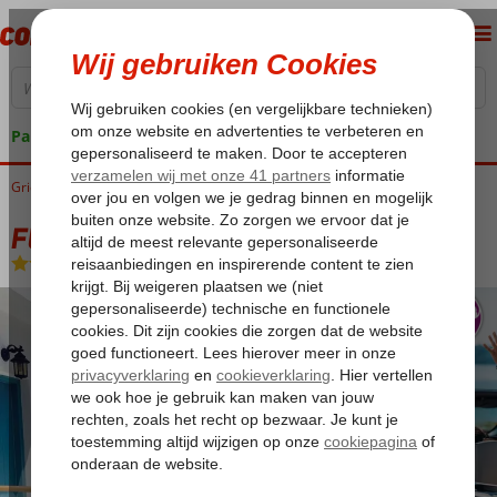
Pakketgarantie
Griekenland
Home
Samos
Kokkari
Fly & Go Little Blue Doors Studios
Fly & Go Little Blue Doors Studios
Logies
-
Appartement