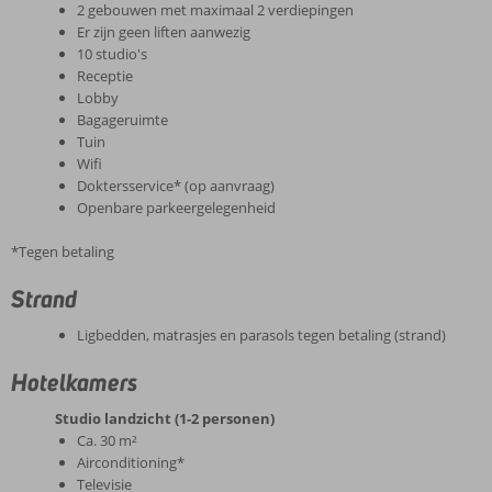
2 gebouwen met maximaal 2 verdiepingen
Er zijn geen liften aanwezig
10 studio's
Receptie
Lobby
Bagageruimte
Tuin
Wifi
Doktersservice* (op aanvraag)
Openbare parkeergelegenheid
*Tegen betaling
Strand
Ligbedden, matrasjes en parasols tegen betaling (strand)
Hotelkamers
Studio landzicht (1-2 personen)
Ca. 30 m²
Airconditioning*
Televisie