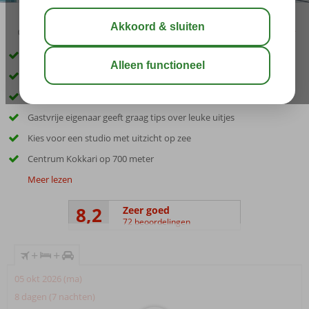
03:15
aug 32°
C
delen
bewaar
Inclusief huurauto
Kleinschalig complex
Op slechts 10 meter van het kiezelstrand
Gastvrije eigenaar geeft graag tips over leuke uitjes
Kies voor een studio met uitzicht op zee
Centrum Kokkari op 700 meter
Meer lezen
8,2
Zeer goed
72 beoordelingen
+
+
05 okt 2026 (ma)
8 dagen (7 nachten)