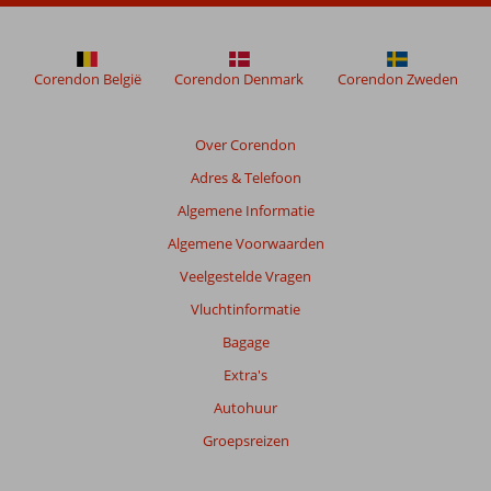
dan
48
maanden
worden
Corendon België
Corendon Denmark
Corendon Zweden
niet
meer
weergegeven
Over Corendon
om
Adres & Telefoon
de
relevantie
Algemene Informatie
van
Algemene Voorwaarden
de
getoonde
Veelgestelde Vragen
beoordelingen
Vluchtinformatie
te
garanderen.
Bagage
Meer
Extra's
info
over
Autohuur
onze
Groepsreizen
beoordelingen.