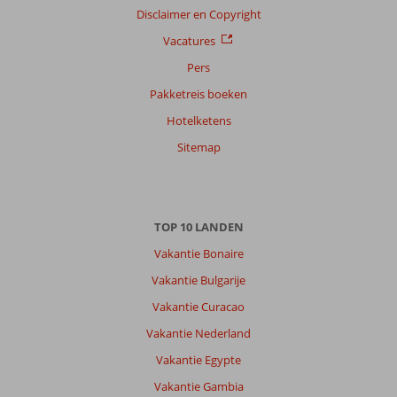
Filter
Disclaimer en Copyright
reisgezelschap
Vacatures
Alle
Pers
Sorteren
Pakketreis boeken
op
Hotelketens
datum (nieuw > oud)
Sitemap
Helmert
10
Nederland
Met partner
TOP 10 LANDEN
,
27 juli 2026
Vakantie Bonaire
Vakantie Bulgarije
Over
Kokkari:
Vakantie Curacao
Kokkari
Vakantie Nederland
is
Vakantie Egypte
een
erg
Vakantie Gambia