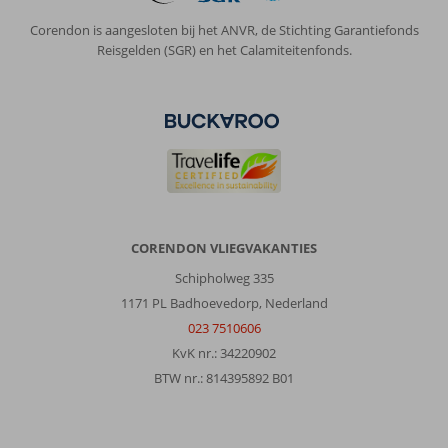
verzorgd
uit,
Corendon is aangesloten bij het ANVR, de Stichting Garantiefonds
prima
Reisgelden (SGR) en het Calamiteitenfonds.
en
schoon
appartement,
helemaal
niks
op
aan
te
merken!
Op
CORENDON VLIEGVAKANTIES
loopafstand
Schipholweg 335
van
het
1171 PL Badhoevedorp, Nederland
erg
023 7510606
gezellige
KvK nr.: 34220902
centrum
BTW nr.: 814395892 B01
en
vlakbij
ook
genoeg