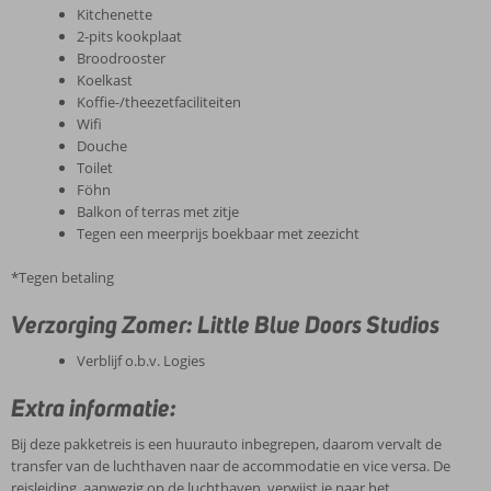
Kitchenette
2-pits kookplaat
Broodrooster
Koelkast
Koffie-/theezetfaciliteiten
Wifi
Douche
Toilet
Föhn
Balkon of terras met zitje
Tegen een meerprijs boekbaar met zeezicht
*Tegen betaling
Verzorging Zomer: Little Blue Doors Studios
Verblijf o.b.v. Logies
Extra informatie:
Bij deze pakketreis is een huurauto inbegrepen, daarom vervalt de
transfer van de luchthaven naar de accommodatie en vice versa. De
reisleiding, aanwezig op de luchthaven, verwijst je naar het