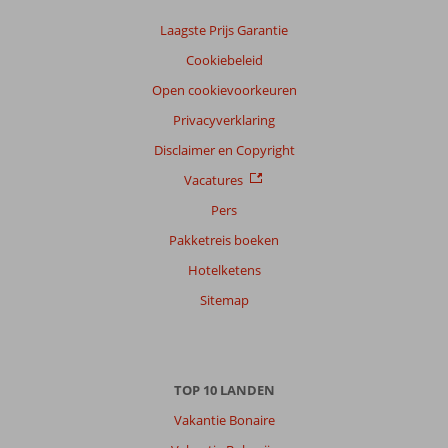
van
onze
Laagste Prijs Garantie
klanten
Cookiebeleid
Taal
Open cookievoorkeuren
Nederlands (NL) (343)
Privacyverklaring
Filter
reisgezelschap
Disclaimer en Copyright
Alle
Vacatures
Sorteren
Pers
op
Pakketreis boeken
datum (nieuw > oud)
Hotelketens
Sitemap
Anita
10
Nederland
Met partner
,
27 juli 2026
TOP 10 LANDEN
Vakantie Bonaire
Over