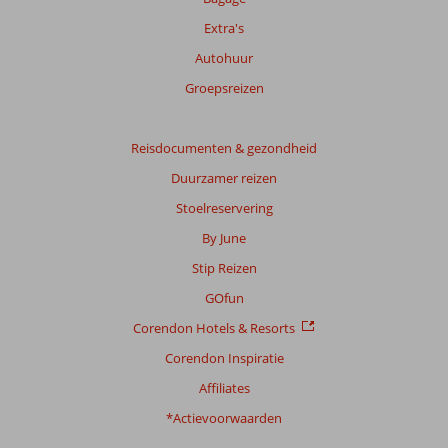
info
Extra's
over
onze
Autohuur
beoordelingen.
Groepsreizen
Totale
score
Reisdocumenten & gezondheid
Duurzamer reizen
Gebaseerd
op:
Stoelreservering
379
By June
beoordelingen
Stip Reizen
GOfun
Scoreverdeling
Corendon Hotels & Resorts
Algemene indruk
9,1
Eten
8,1
Ligging
7,1
Kamers
9,2
Corendon Inspiratie
Service
9,1
Kindvriendelijk
7,7
Affiliates
Prijs/kwaliteit
8,7
Wifi kwaliteit
9,0
*Actievoorwaarden
Ervaringen