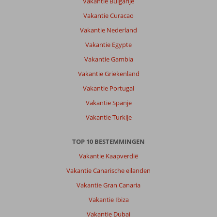
Vakantie Bulgarije
Karlovassi:
Vakantie Curacao
Veel
mooie
Vakantie Nederland
strandjes,
Vakantie Egypte
auto
huren
Vakantie Gambia
is
Vakantie Griekenland
een
aanrader.
Vakantie Portugal
Mooi
Vakantie Spanje
strand
dat
Vakantie Turkije
goed
bereikbaar
TOP 10 BESTEMMINGEN
is
voor
Vakantie Kaapverdië
mindervalide.
Vakantie Canarische eilanden
Over
Vakantie Gran Canaria
Samian
Vakantie Ibiza
Mare
Hotel
Vakantie Dubai