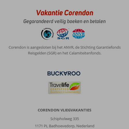
Vakantie Corendon
Over
Karlovassi:
Gegarandeerd veilig boeken en betalen
Wij
vonden
de
plek
Corendon is aangesloten bij het ANVR, de Stichting Garantiefonds
echt
Reisgelden (SGR) en het Calamiteitenfonds.
top!
Leuk
aan
de
boulevard
waar
je
lekker
kan
eten
CORENDON VLIEGVAKANTIES
maar
ook
Schipholweg 335
veel
1171 PL Badhoevedorp, Nederland