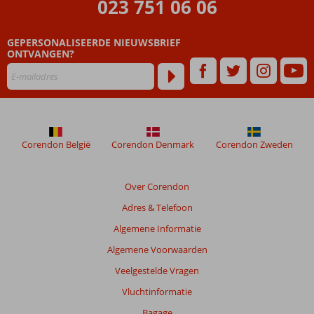
023 751 06 06
Beoordelingen
GEPERSONALISEERDE NIEUWSBRIEF
die
ONTVANGEN?
ouder
zijn
dan
48
maanden
worden
niet
Corendon België
Corendon Denmark
Corendon Zweden
meer
weergegeven
om
Over Corendon
de
Adres & Telefoon
relevantie
van
Algemene Informatie
de
Algemene Voorwaarden
getoonde
beoordelingen
Veelgestelde Vragen
te
Vluchtinformatie
garanderen.
Meer
Bagage