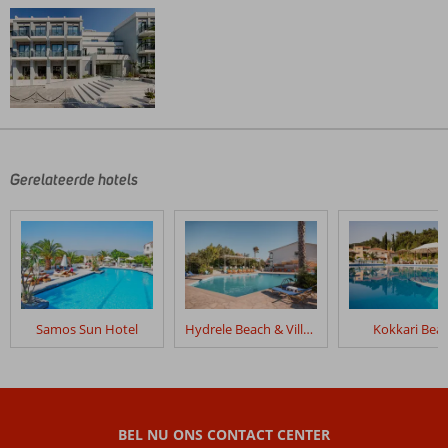
De
beoordelingen
zijn
door
Gerelateerde hotels
onze
klanten
geschreven
na
hun
verblijf
in
Samos Sun Hotel
Hydrele Beach & Village
Kokkari Bea
Samian
Mare
Hotel
Suites
&
BEL NU ONS CONTACT CENTER
Spa