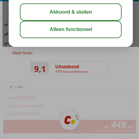
03:15
aug 32°
C
delen
bewaar
Op ca. 50 meter van het strand
Easy going & super relaxte sfeer
Moderne en comfortabele kamers
Meer lezen
9,1
Uitstekend
379 beoordelingen
+
28 aug 2026 (vr)
4 dagen (3 nachten)
vanaf Amsterdam
449
va
p.p.
*incl. alle verplichte kosten