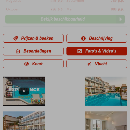
Augustus
449
p.p.
September
786
p.p.
Oktober
736
p.p.
Mei
888
p.p.
Bekijk beschikbaarheid
Prijzen & boeken
Beschrijving
Beoordelingen
Foto's & Video's
Kaart
Vlucht