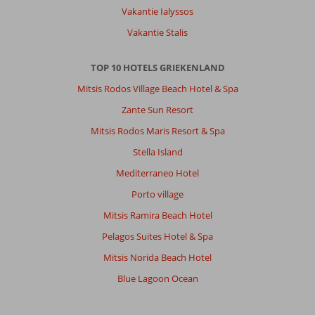
kamer
Vakantie Ialyssos
paste.
Douchestoel
Vakantie Stalis
aanwezig
in
TOP 10 HOTELS GRIEKENLAND
badkamer
en
Mitsis Rodos Village Beach Hotel & Spa
verhoogd
Zante Sun Resort
toilet
met
Mitsis Rodos Maris Resort & Spa
beugels.
Stella Island
Algemene indruk
10
Eten
10
Mediterraneo Hotel
Ligging
10
Kamers
10
Porto village
Service
10
Kindvriendelijk
-
Prijs/kwaliteit
10
Mitsis Ramira Beach Hotel
Wifi kwaliteit
10
Pelagos Suites Hotel & Spa
Mitsis Norida Beach Hotel
Anoniem
10
Nederland
Blue Lagoon Ocean
Met partner
,
13 juli 2026