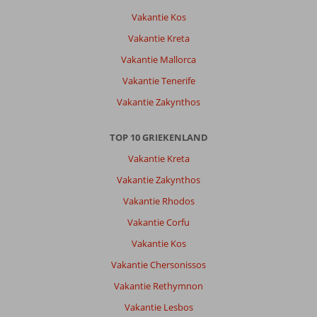
Suites
Vakantie Kos
&
Spa:
Vakantie Kreta
Hotel
Vakantie Mallorca
was
super.
Vakantie Tenerife
Geen
Vakantie Zakynthos
aanmerkingen.
Alles
positief.
TOP 10 GRIEKENLAND
Personeel,
Vakantie Kreta
behulpzaam.
Kamer
Vakantie Zakynthos
werd
Vakantie Rhodos
meteen
verbouwd
Vakantie Corfu
zodat
Vakantie Kos
de
rolstoel
Vakantie Chersonissos
makkelijker
Vakantie Rethymnon
in
de
Vakantie Lesbos