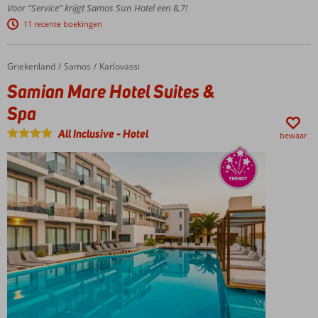
ligging vlak
Voor “Service” krijgt Samos Sun Hotel een 8,7!
bij
11 recente boekingen
Pythagorion
Gratis
shuttleservice
Griekenland
Samian Mare Hotel Suites & Spa
Home
Samos
Karlovassi
naar het
Samian Mare Hotel Suites &
strand
Spa
Kamer
met
All Inclusive
-
Hotel
zeezicht
bewaar
een
aanrader
Kleinschalig
met het
gemak van
All Inclusive
Light