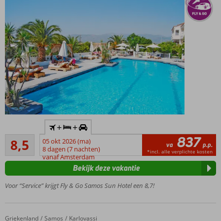
Swimup
kamers
Inclusief
+
+
huurauto
837
Aanrader
8,5
05 okt 2026 (ma)
Plons in
va
p.p.
766
8 dagen (7 nachten)
het
*incl. alle verplichte kosten
beoordelingen
vanaf Amsterdam
grootste
Bekijk deze vakantie
zwembad
van
Voor “Service” krijgt Fly & Go Samos Sun Hotel een 8,7!
Samos!
Uitstekende
ligging vlak
Griekenland
Fly & Go Samian Mare Hotel Suites & Spa
Home
Samos
Karlovassi