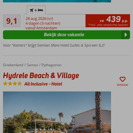
Op ca.
+
50
439
Uitstekend
meter
9,1
28 aug 2026 (vr)
va
p.p.
379
van
4 dagen (3 nachten)
*incl. alle verplichte kosten
beoordelingen
vanaf Amsterdam
het
Bekijk deze vakantie
strand
Easy
Voor “Kamers” krijgt Samian Mare Hotel Suites & Spa een 9,2!
going
&
super
Griekenland
Hydrele Beach & Village
Home
Samos
Pythagorion
relaxte
sfeer
Hydrele Beach & Village
Moderne en
All Inclusive
-
Hotel
bewaar
comfortabele
kamers