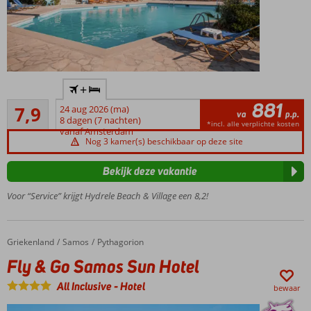
Direct
+
aan
881
Goed
het
7,9
24 aug 2026 (ma)
va
p.p.
180
strand
8 dagen (7 nachten)
*incl. alle verplichte kosten
beoordelingen
vanaf Amsterdam
Buffetrestaurant
Nog 3 kamer(s) beschikbaar op deze site
met schitterend
zicht over de zee
Bekijk deze vakantie
Ca. 2
Voor “Service” krijgt Hydrele Beach & Village een 8,2!
kilometer
van
Pythagorion
In
Griekenland
Fly & Go Samos Sun Hotel
Home
Samos
Pythagorion
traditionele
Fly & Go Samos Sun Hotel
stijl
gebouwd
All Inclusive
-
Hotel
bewaar
Ook