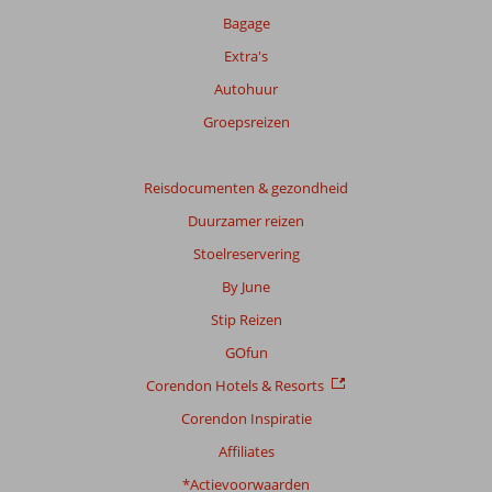
beoordelingen.
Bagage
Extra's
Autohuur
Groepsreizen
Reisdocumenten & gezondheid
Duurzamer reizen
Stoelreservering
By June
Stip Reizen
GOfun
Corendon Hotels & Resorts
Corendon Inspiratie
Affiliates
*Actievoorwaarden