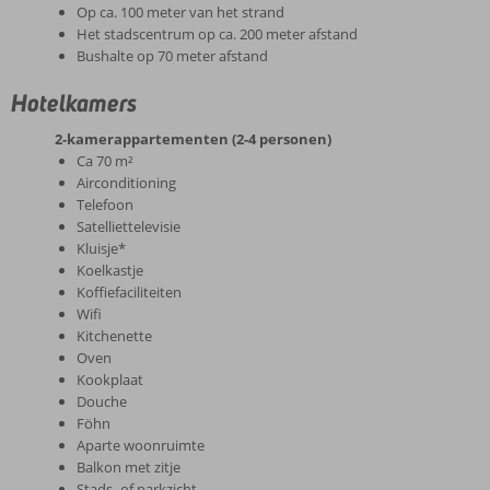
Op ca. 100 meter van het strand
Het stadscentrum op ca. 200 meter afstand
Bushalte op 70 meter afstand
Hotelkamers
2-kamerappartementen (2-4 personen)
Ca 70 m²
Airconditioning
Telefoon
Satelliettelevisie
Kluisje*
Koelkastje
Koffiefaciliteiten
Wifi
Kitchenette
Oven
Kookplaat
Douche
Föhn
Aparte woonruimte
Balkon met zitje
Stads- of parkzicht