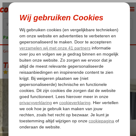
Pakketgarantie
Griekenland
Home
Rhodos
Rhodos-Stad
The Apartments
The Apartments
Logies
-
Appartement