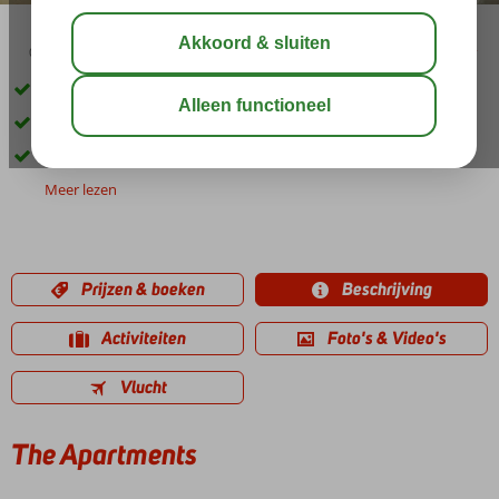
03:45
00:45
aug 32°
C
delen
bewaar
Ideaal gelegen in het centrum
Ruime appartementen met airco
Kleinschalig appartementencomplex met wifi
Meer lezen
Prijzen & boeken
Beschrijving
Activiteiten
Foto's & Video's
Vlucht
The Apartments