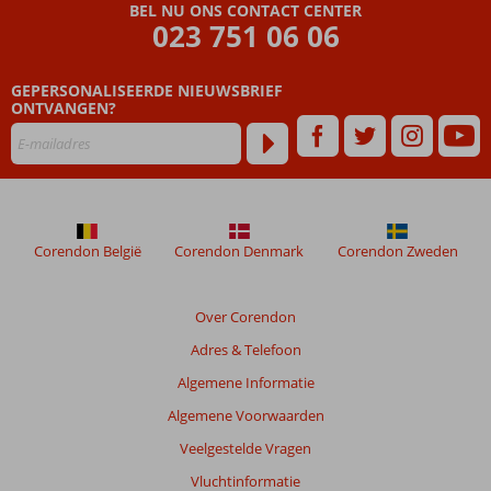
die
BEL NU ONS CONTACT CENTER
ouder
023 751 06 06
zijn
dan
GEPERSONALISEERDE NIEUWSBRIEF
48
ONTVANGEN?
maanden
worden
niet
meer
weergegeven
om
de
Corendon België
Corendon Denmark
Corendon Zweden
relevantie
van
de
Over Corendon
getoonde
Adres & Telefoon
beoordelingen
te
Algemene Informatie
garanderen.
Algemene Voorwaarden
Meer
info
Veelgestelde Vragen
over
Vluchtinformatie
onze