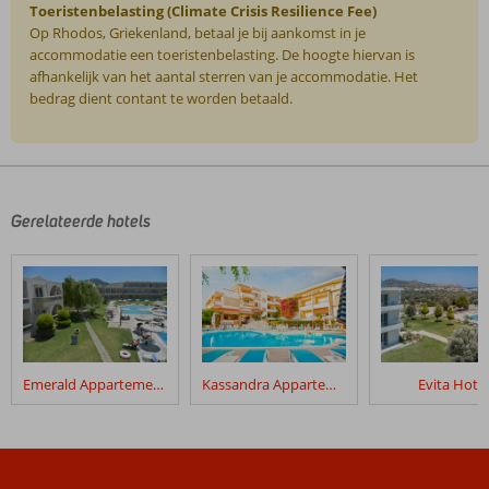
Toeristenbelasting (Climate Crisis Resilience Fee)
Op Rhodos, Griekenland, betaal je bij aankomst in je
accommodatie een toeristenbelasting. De hoogte hiervan is
afhankelijk van het aantal sterren van je accommodatie. Het
bedrag dient contant te worden betaald.
De
beoordelingen
zijn
door
Gerelateerde hotels
onze
klanten
geschreven
na
hun
verblijf
in
Emerald Appartementen
Kassandra Appartementen
Evita Hotel
The
Apartments
Beoordelingen