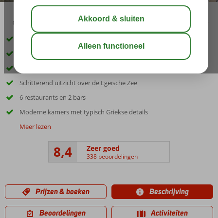
03:45
00:45
aug 32°
C
delen
bewaar
Accommodatie met een GSTC erkend duurzaamheidscertificaat
Rhodos-Stad op ca. 500 meter
Bars, restaurants en winkels op loopafstand
Schitterend uitzicht over de Egeïsche Zee
6 restaurants en 2 bars
Moderne kamers met typisch Griekse details
Meer lezen
8,4
Zeer goed
338 beoordelingen
Prijzen & boeken
Beschrijving
Beoordelingen
Activiteiten