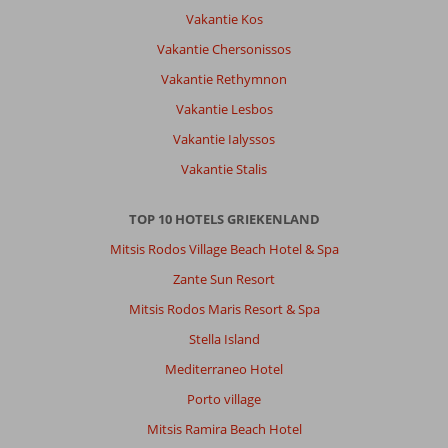
de
Vakantie Kos
deur
gedaan.
Vakantie Chersonissos
Hotel
Vakantie Rethymnon
doet
oud
Vakantie Lesbos
en
Vakantie Ialyssos
gedateerd
aan,
Vakantie Stalis
personeel
wel
TOP 10 HOTELS GRIEKENLAND
erg
vriendelijk
Mitsis Rodos Village Beach Hotel & Spa
en
Zante Sun Resort
behulpzaam.
Toplocatie!
Mitsis Rodos Maris Resort & Spa
Stella Island
Algemene indruk
7
Eten
3
Ligging
10
Kamers
7
Mediterraneo Hotel
Service
10
Kindvriendelijk
7
Porto village
Prijs/kwaliteit
8
Wifi kwaliteit
6
Mitsis Ramira Beach Hotel