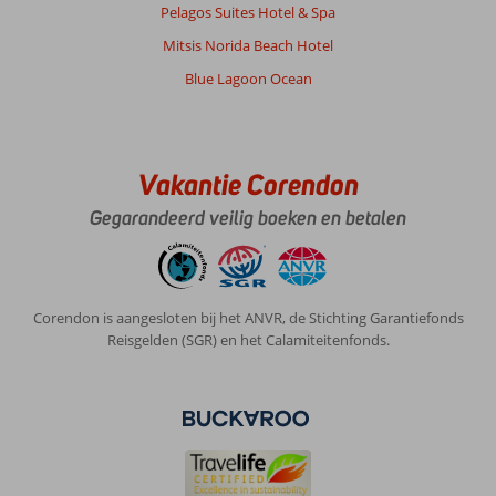
Pelagos Suites Hotel & Spa
Anoniem
1,0
Mitsis Norida Beach Hotel
Nederland
Gezin met oud(ere) kind(eren)
Blue Lagoon Ocean
,
27 oktober 2024
Over
Vakantie Corendon
Rhodos-
Stad:
Gegarandeerd veilig boeken en betalen
De
locatie
van
het
Corendon is aangesloten bij het ANVR, de Stichting Garantiefonds
hotel
Reisgelden (SGR) en het Calamiteitenfonds.
was
goed.
Dichtbij
het
centrum.
Te
voet