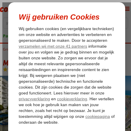
Pakketgarantie
Griekenland
Home
Rhodos
Rhodos-Stad
Mitsis Grand Hotel
Mitsis Grand Hotel
Ultra All Inclusive
-
Hotel