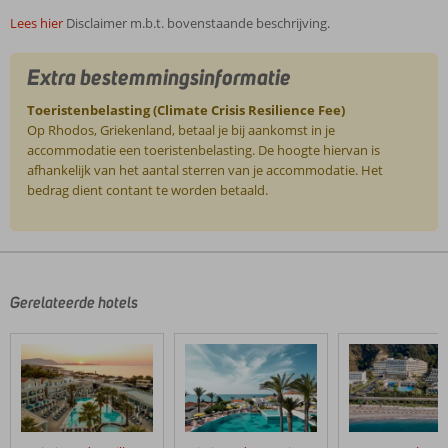
Lees hier
Disclaimer m.b.t. bovenstaande beschrijving.
Extra bestemmingsinformatie
Toeristenbelasting (Climate Crisis Resilience Fee)
Op Rhodos, Griekenland, betaal je bij aankomst in je
accommodatie een toeristenbelasting. De hoogte hiervan is
afhankelijk van het aantal sterren van je accommodatie. Het
bedrag dient contant te worden betaald.
De
beoordelingen
zijn
door
Gerelateerde hotels
onze
klanten
geschreven
na
hun
verblijf
in