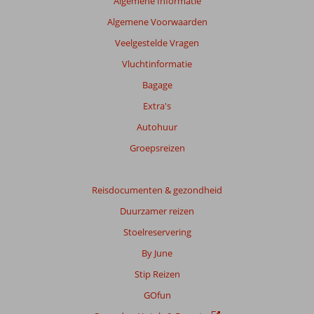
Algemene Informatie
te
Algemene Voorwaarden
garanderen.
Meer
Veelgestelde Vragen
info
Vluchtinformatie
over
onze
Bagage
beoordelingen.
Extra's
Autohuur
Totale
score
Groepsreizen
Gebaseerd
op:
Reisdocumenten & gezondheid
338
Duurzamer reizen
beoordelingen
Stoelreservering
By June
Scoreverdeling
Stip Reizen
Algemene indruk
8,4
Eten
8,5
Ligging
9,1
Kamers
7,3
GOfun
Service
9,1
Kindvriendelijk
7,2