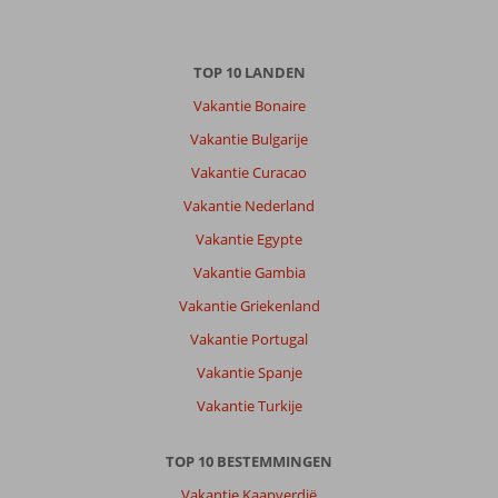
Over
TOP 10 LANDEN
Rhodos-
Stad:
Vakantie Bonaire
Leuke
Vakantie Bulgarije
stad
Vakantie Curacao
met
veel
Vakantie Nederland
plekken
Vakantie Egypte
om
lekker
Vakantie Gambia
te
Vakantie Griekenland
eten
en
Vakantie Portugal
drinken.
Vakantie Spanje
Kasteel
is
Vakantie Turkije
mooi,
leuk
TOP 10 BESTEMMINGEN
contrast
met
Vakantie Kaapverdië