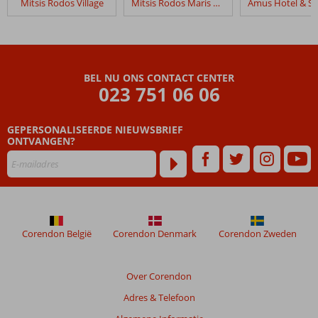
Mitsis Rodos Village
Mitsis Rodos Maris Resort & Spa
Mitsis
Grand
Hotel
Beoordelingen
BEL NU ONS CONTACT CENTER
die
023 751 06 06
ouder
zijn
GEPERSONALISEERDE NIEUWSBRIEF
dan
ONTVANGEN?
48
maanden
worden
niet
meer
weergegeven
om
Corendon België
Corendon Denmark
Corendon Zweden
de
relevantie
van
Over Corendon
de
Adres & Telefoon
getoonde
beoordelingen