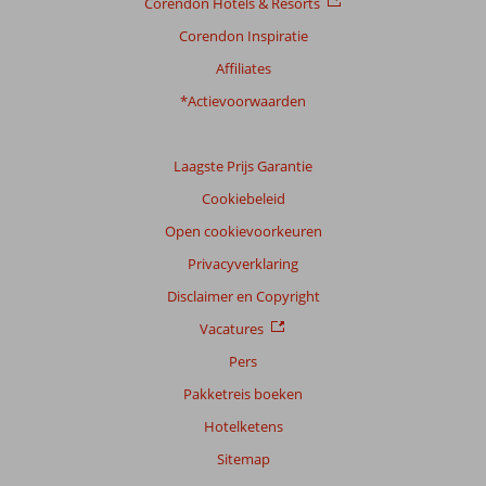
Corendon Hotels & Resorts
Prijs/kwaliteit
8,4
Wifi kwaliteit
8,1
Corendon Inspiratie
Ervaringen
Affiliates
van
onze
*Actievoorwaarden
klanten
Taal
Laagste Prijs Garantie
Nederlands (NL) (219)
Cookiebeleid
Filter
reisgezelschap
Open cookievoorkeuren
Alle
Privacyverklaring
Sorteren
Disclaimer en Copyright
op
Vacatures
datum (nieuw > oud)
Pers
Pakketreis boeken
Anoniem
7,0
Hotelketens
Nederland
Gezin met oud(ere) kind(eren)
Sitemap
,
27 oktober 2024