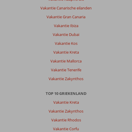
moderne
Vakantie Canarische eilanden
nieuwe
stad
Vakantie Gran Canaria
Vakantie Ibiza
Over
Mitsis
Vakantie Dubai
Grand
Vakantie Kos
Hotel:
Eten
Vakantie Kreta
was
Vakantie Mallorca
echt
onder
Vakantie Tenerife
de
Vakantie Zakynthos
maat:
alleen
in
TOP 10 GRIEKENLAND
hotel
Vakantie Kreta
ontbeten,
lunch
Vakantie Zakynthos
en
Vakantie Rhodos
diner
buiten
Vakantie Corfu