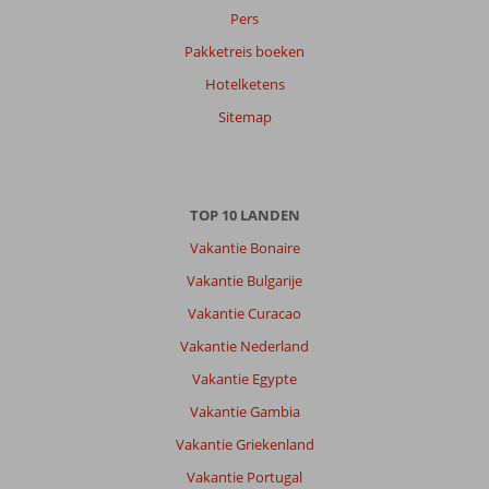
Pers
Anoniem
10
Pakketreis boeken
Nederland
Hotelketens
Met partner
,
Sitemap
25 juni 2024
Over
TOP 10 LANDEN
Faliraki:
Vakantie Bonaire
Hebben
paar
Vakantie Bulgarije
dagen
Vakantie Curacao
op
het
Vakantie Nederland
strand
Vakantie Egypte
van
Faliraki
Vakantie Gambia
doorgebracht
Vakantie Griekenland
,
voldoende
Vakantie Portugal