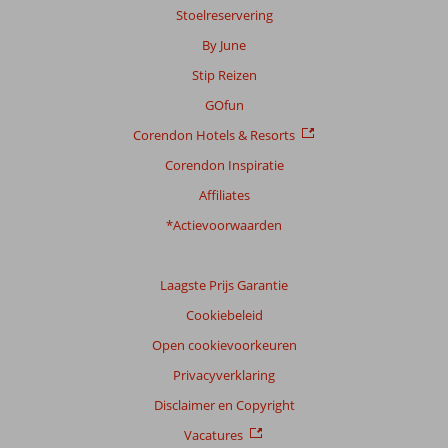
Stoelreservering
Scoreverdeling
By June
Algemene indruk
7,0
Eten
5,7
Stip Reizen
Ligging
8,0
Kamers
5,6
Service
7,0
Kindvriendelijk
-
GOfun
Prijs/kwaliteit
7,4
Wifi kwaliteit
4,9
Corendon Hotels & Resorts
Corendon Inspiratie
Ervaringen
van
Affiliates
onze
klanten
*Actievoorwaarden
Taal
Nederlands (NL) (5)
Laagste Prijs Garantie
Filter
Cookiebeleid
reisgezelschap
Open cookievoorkeuren
Alle
Privacyverklaring
Sorteren
op
Disclaimer en Copyright
datum (nieuw > oud)
Vacatures