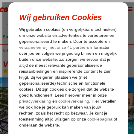
Pakketgarantie
Griekenland
Home
Rhodos
Faliraki
Vickys Studios
Vickys Studios
Logies
-
Appartement