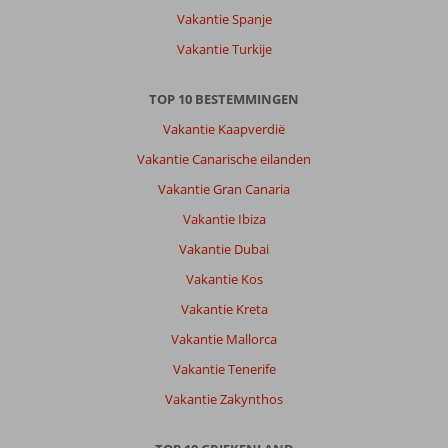
ligbedden
Vakantie Spanje
,
leuke
Vakantie Turkije
eettentjes
TOP 10 BESTEMMINGEN
Over
Vickys
Vakantie Kaapverdië
Studios:
Vakantie Canarische eilanden
Kamer
was
Vakantie Gran Canaria
goed
Vakantie Ibiza
alleen
jammer
Vakantie Dubai
dat
Vakantie Kos
ze
geen
Vakantie Kreta
2
Vakantie Mallorca
persoons
bed
Vakantie Tenerife
hadden
Vakantie Zakynthos
,
douche
was