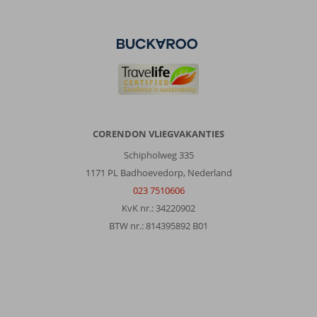
Anoniem
7,0
Nederland
Alleen
,
26 mei 2024
Over
Faliraki:
CORENDON VLIEGVAKANTIES
Mooie
plek
Schipholweg 335
op
1171 PL Badhoevedorp, Nederland
Rhodos.
023 7510606
Heerlijke
KvK nr.: 34220902
stranden,
gezellig
BTW nr.: 814395892 B01
centrum
en
gastvrije
mensen.
Over