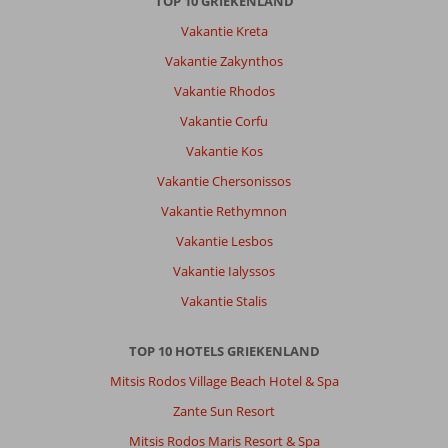
TOP 10 GRIEKENLAND
goed
Vakantie Kreta
,
afstand
Vakantie Zakynthos
naar
Vakantie Rhodos
het
strand
Vakantie Corfu
is
Vakantie Kos
goed
te
Vakantie Chersonissos
lopen
Vakantie Rethymnon
wij
liepen
Vakantie Lesbos
er
Vakantie Ialyssos
zo'n
13
Vakantie Stalis
min
over
TOP 10 HOTELS GRIEKENLAND
,
WiFi
Mitsis Rodos Village Beach Hotel & Spa
laat
Zante Sun Resort
wel
te
Mitsis Rodos Maris Resort & Spa