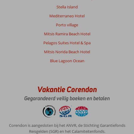
wensen
Stella Island
over
redelijk
Mediterraneo Hotel
bereik
Porto village
alleen
bij
Mitsis Ramira Beach Hotel
het
Pelagos Suites Hotel & Spa
zwembad
,
Mitsis Norida Beach Hotel
op
Blue Lagoon Ocean
de
kamer
weinig
tot
geen
Vakantie Corendon
bereik
Gegarandeerd veilig boeken en betalen
Algemene indruk
10
Eten
-
Ligging
10
Kamers
7
Service
10
Kindvriendelijk
-
Prijs/kwaliteit
10
Wifi kwaliteit
5
Corendon is aangesloten bij het ANVR, de Stichting Garantiefonds
Reisgelden (SGR) en het Calamiteitenfonds.