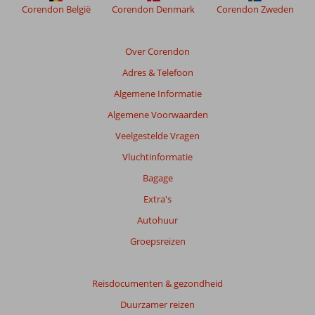
de
Corendon België
Corendon Denmark
Corendon Zweden
relevantie
van
de
Over Corendon
getoonde
Adres & Telefoon
beoordelingen
te
Algemene Informatie
garanderen.
Algemene Voorwaarden
Meer
info
Veelgestelde Vragen
over
Vluchtinformatie
onze
beoordelingen.
Bagage
Extra's
Totale
Autohuur
score
Groepsreizen
Gebaseerd
op:
7
Reisdocumenten & gezondheid
beoordelingen
Duurzamer reizen