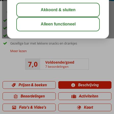
03:45
01:00
aug 32°
C
delen
bewaar
Vlak bij het centrum van Faliraki en het strand
Kleinschalig complex
Zwembad omgeven door groen
Gezellige bar met lekkere snacks en drankjes
Meer lezen
7,0
Voldoende/goed
7 beoordelingen
Prijzen & boeken
Beschrijving
Beoordelingen
Activiteiten
Foto's & Video's
Kaart