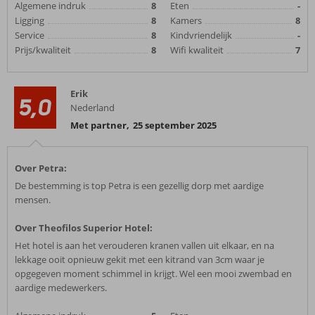
Algemene indruk
8
Eten
-
Ligging
8
Kamers
8
Service
8
Kindvriendelijk
-
Prijs/kwaliteit
8
Wifi kwaliteit
7
Erik
5,0
Nederland
Met partner
,
25 september 2025
Over Petra:
De bestemming is top Petra is een gezellig dorp met aardige
mensen.
Over Theofilos Superior Hotel:
Het hotel is aan het verouderen kranen vallen uit elkaar, en na
lekkage ooit opnieuw gekit met een kitrand van 3cm waar je
opgegeven moment schimmel in krijgt. Wel een mooi zwembad en
aardige medewerkers.