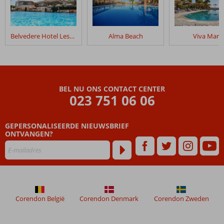
Belvedere Hotel Lesbos
Alma Beach
Viva Mare
BEL NU ONS CONTACT CENTER
023 751 06 06
GEPERSONALISEERDE NIEUWSBRIEF
ONTVANGEN?
Corendon België
Corendon Denmark
Corendon Zweden