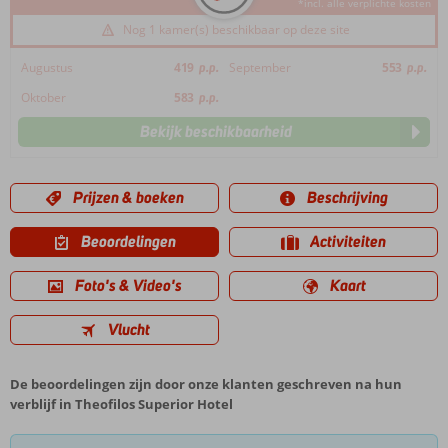
*incl. alle verplichte kosten
Nog 1 kamer(s) beschikbaar op deze site
Augustus
419
p.p.
September
553
p.p.
Oktober
583
p.p.
Bekijk beschikbaarheid
Prijzen & boeken
Beschrijving
Beoordelingen
Activiteiten
Foto's & Video's
Kaart
Vlucht
De beoordelingen zijn door onze klanten geschreven na hun
verblijf in Theofilos Superior Hotel