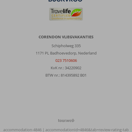
CORENDON VLIEGVAKANTIES
Schipholweg 335
1171 PL Badhoevedorp, Nederland
023 7510606
KvK nr.: 34220902
BTW nr.: 814395892 B01
TourWeb
©
accommodation-4846
| accommodationId=4846&tab=review-rating-tab