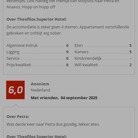
eettentjes. Ook handig het treintje van Molyvos naar Petra en
Anaxos. Hopp on hopp off
Over Theofilos Superior Hotel:
De accomodatie is zeker geen 4 sterren. Appartement verschillende
gebreken en ontbijt erg sober.
Algemene indruk
6
Eten
5
Ligging
9
Kamers
5
Service
6
Kindvriendelijk
-
Prijs/kwaliteit
6
Wifi kwaliteit
2
Anoniem
6,0
Nederland
Met vrienden
,
04 september 2025
Over Petra:
Was derde keer naar Petra dus gezellig, lekker eten.
Over Theofilos Superior Hotel: