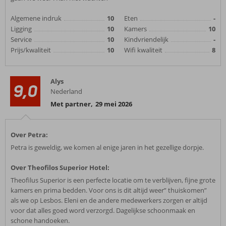
Algemene indruk
10
Eten
-
Ligging
10
Kamers
10
Service
10
Kindvriendelijk
-
Prijs/kwaliteit
10
Wifi kwaliteit
8
Alys
9,0
Nederland
Met partner
,
29 mei 2026
Over Petra:
Petra is geweldig, we komen al enige jaren in het gezellige dorpje.
Over Theofilos Superior Hotel:
Theofilus Superior is een perfecte locatie om te verblijven, fijne grote
kamers en prima bedden. Voor ons is dit altijd weer” thuiskomen”
als we op Lesbos. Eleni en de andere medewerkers zorgen er altijd
voor dat alles goed word verzorgd. Dagelijkse schoonmaak en
schone handoeken.