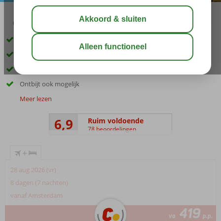
03:15
aug 30°
C
delen
bewaar
Op loopafstand van het strand en Petra
Ruime studio's
Een klein Spa Center
Ontbijt ook mogelijk
Meer lezen
6,9
Ruim voldoende
78 beoordelingen
+
28 aug 2026 (vr)
8 dagen (7 nachten)
vanaf Amsterdam
419
va
p.p.