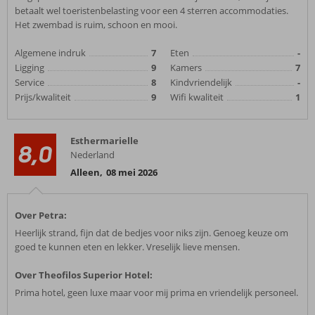
betaalt wel toeristenbelasting voor een 4 sterren accommodaties.
Het zwembad is ruim, schoon en mooi.
Algemene indruk
7
Eten
-
Ligging
9
Kamers
7
Service
8
Kindvriendelijk
-
Prijs/kwaliteit
9
Wifi kwaliteit
1
Esthermarielle
8,0
Nederland
Alleen
,
08 mei 2026
Over Petra:
Heerlijk strand, fijn dat de bedjes voor niks zijn. Genoeg keuze om
goed te kunnen eten en lekker. Vreselijk lieve mensen.
Over Theofilos Superior Hotel:
Prima hotel, geen luxe maar voor mij prima en vriendelijk personeel.