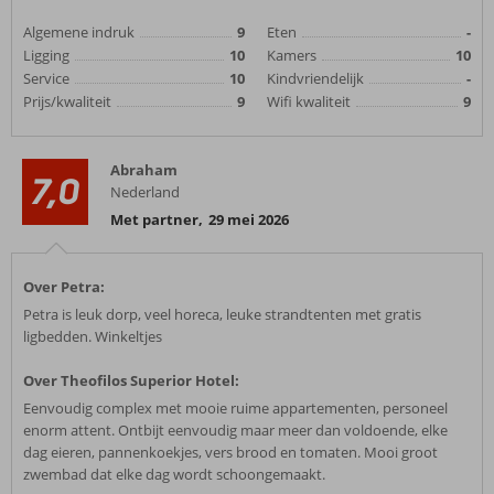
Algemene indruk
9
Eten
-
Ligging
10
Kamers
10
Service
10
Kindvriendelijk
-
Prijs/kwaliteit
9
Wifi kwaliteit
9
Abraham
7,0
Nederland
Met partner
,
29 mei 2026
Over Petra:
Petra is leuk dorp, veel horeca, leuke strandtenten met gratis
ligbedden. Winkeltjes
Over Theofilos Superior Hotel:
Eenvoudig complex met mooie ruime appartementen, personeel
enorm attent. Ontbijt eenvoudig maar meer dan voldoende, elke
dag eieren, pannenkoekjes, vers brood en tomaten. Mooi groot
zwembad dat elke dag wordt schoongemaakt.