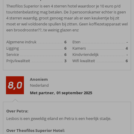
Theofilos Superior is een 4 sterren hotel waardoor je 10 euro p/d
touristenbelasting mag betalen. De 3 persoonskamer echter is geen
4 sterren waardig, groot genoeg maar als er een keukentje bij zit
moet er wel voldoende spullen bij zitten. Geen koffiezetapparaat wel
een broodrooster??, te weinig glazen enz
Algemene indruk
6
Eten
-
Ligging
6
Kamers
4
Service
6
Kindvriendelijk
-
Prijs/kwaliteit
3
Wifi kwaliteit
6
Anoniem
8,0
Nederland
Met partner
,
01 september 2025
Over Petra:
Lesbos is een geweldig eiland en Petra is een heerlijk stadje.
Over Theofilos Superior Hotel: