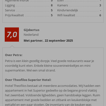
Algemene indruk
5
Eten
-
Ligging
8
Kamers
3
Service
5
Kindvriendelijk
-
Prijs/kwaliteit
5
Wifi kwaliteit
6
Gijsbertus
7,0
Nederland
Met partner
,
22 september 2025
Over Petra:
Petra is een klein gezellig dorpje. Veel goede restaurants waar je
voordelig kunt eten. Enkele kleine souvenirwinkeltjes en mini
supermarkten. Wel een smal strand.
Over Theofilos Superior Hotel:
Hotel Theofilos bestaat uit meerdere accomodaties. Wij hadden een
appartement in het Superior gedeelte op de begane grond vlakbij
het zwembad. Voldoende ligbedden, geen handdoekje leggen. Ruim
appartement met goede bedden en zitbank en keukenblokje met
eettafel en een paar stoelen. De inventaris van de keuken was