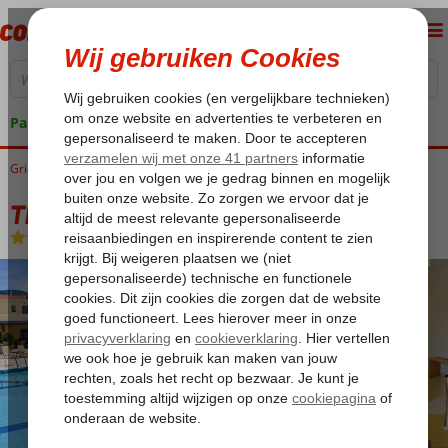
Pakketgarantie
Griekenland
Home
Lesbos
Petra
Theofilos Superior Hotel
Theofilos Superior Hotel
Logies
-
Hotel