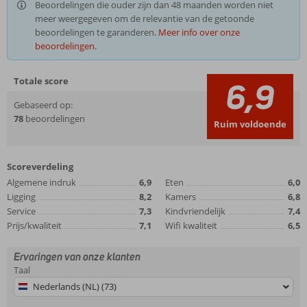
Beoordelingen die ouder zijn dan 48 maanden worden niet
meer weergegeven om de relevantie van de getoonde
beoordelingen te garanderen.
Meer info over onze
beoordelingen.
Totale score
6,9
Gebaseerd op:
78
beoordelingen
Ruim voldoende
Scoreverdeling
Algemene indruk
6,9
Eten
6,0
Ligging
8,2
Kamers
6,8
Service
7,3
Kindvriendelijk
7,4
Prijs/kwaliteit
7,1
Wifi kwaliteit
6,5
Ervaringen van onze klanten
Taal
Nederlands (NL) (73)