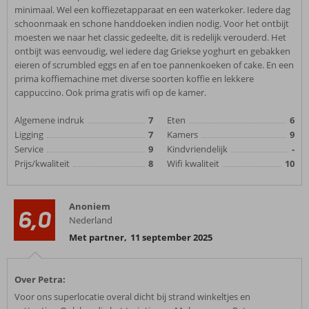
minimaal. Wel een koffiezetapparaat en een waterkoker. Iedere dag
schoonmaak en schone handdoeken indien nodig. Voor het ontbijt
moesten we naar het classic gedeelte, dit is redelijk verouderd. Het
ontbijt was eenvoudig, wel iedere dag Griekse yoghurt en gebakken
eieren of scrumbled eggs en af en toe pannenkoeken of cake. En een
prima koffiemachine met diverse soorten koffie en lekkere
cappuccino. Ook prima gratis wifi op de kamer.
Algemene indruk
7
Eten
6
Ligging
7
Kamers
9
Service
9
Kindvriendelijk
-
Prijs/kwaliteit
8
Wifi kwaliteit
10
Anoniem
6,0
Nederland
Met partner
,
11 september 2025
Over Petra:
Voor ons superlocatie overal dicht bij strand winkeltjes en