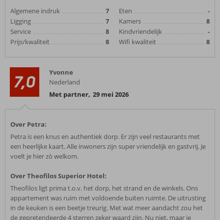
Algemene indruk
7
Eten
-
Ligging
7
Kamers
8
Service
8
Kindvriendelijk
-
Prijs/kwaliteit
8
Wifi kwaliteit
8
Yvonne
7,0
Nederland
Met partner
,
29 mei 2026
Over Petra:
Petra is een knus en authentiek dorp. Er zijn veel restaurants met
een heerlijke kaart. Alle inwoners zijn super vriendelijk en gastvrij. Je
voelt je hier zò welkom.
Over Theofilos Superior Hotel:
Theofilos ligt prima t.o.v. het dorp, het strand en de winkels. Ons
appartement was ruim met voldoende buiten ruimte. De uitrusting
in de keuken is een beetje treurig. Met wat meer aandacht zou het
de gepretendeerde 4 sterren zeker waard zijn. Nu niet, maar je