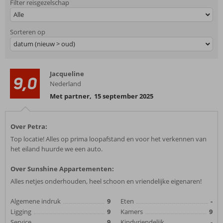
Filter reisgezelschap
Alle
Sorteren op
datum (nieuw > oud)
Jacqueline
9,0
Nederland
Met partner
,
15 september 2025
Over Petra:
Top locatie! Alles op prima loopafstand en voor het verkennen van
het eiland huurde we een auto.
Over Sunshine Appartementen:
Alles netjes onderhouden, heel schoon en vriendelijke eigenaren!
Algemene indruk
9
Eten
-
Ligging
9
Kamers
9
Service
9
Kindvriendelijk
-