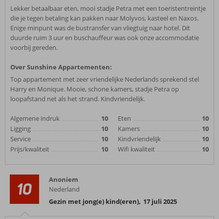
Lekker betaalbaar eten, mooi stadje Petra met een toeristentreintje
die je tegen betaling kan pakken naar Molyvos, kasteel en Naxos.
Enige minpunt was de bustransfer van vliegtuig naar hotel. Dit
duurde ruim 3 uur en buschauffeur was ook onze accommodatie
voorbij gereden.
Over Sunshine Appartementen:
Top appartement met zeer vriendelijke Nederlands sprekend stel
Harry en Monique. Mooie, schone kamers, stadje Petra op
loopafstand net als het strand. Kindvriendelijk.
Algemene indruk
10
Eten
10
Ligging
10
Kamers
10
Service
10
Kindvriendelijk
10
Prijs/kwaliteit
10
Wifi kwaliteit
10
Anoniem
10
Nederland
Gezin met jong(e) kind(eren)
,
17 juli 2025