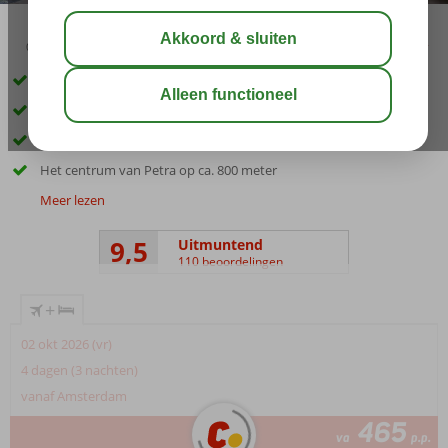
03:15
aug 30°
C
delen
bewaar
Kleinschalig appartementencomplex
Gerund door Nederlandse familie
Op ca. 200 meter van het zandstrand
Het centrum van Petra op ca. 800 meter
Meer lezen
9,5
Uitmuntend
110 beoordelingen
+
02 okt 2026 (vr)
4 dagen (3 nachten)
vanaf Amsterdam
465
va
p.p.