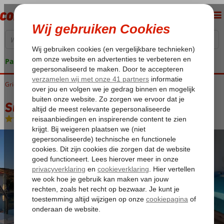
Pakketgarantie
Griekenland
Home
Lesbos
Petra
Sunshine Appartementen
Sunshine Appartementen
Logies
-
Appartement