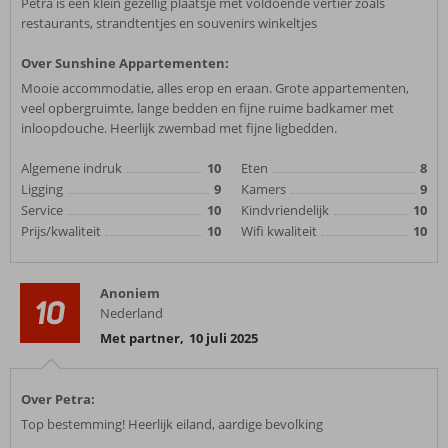
Petra is een klein gezellig plaatsje met voldoende vertier zoals
restaurants, strandtentjes en souvenirs winkeltjes
Over Sunshine Appartementen:
Mooie accommodatie, alles erop en eraan. Grote appartementen,
veel opbergruimte, lange bedden en fijne ruime badkamer met
inloopdouche. Heerlijk zwembad met fijne ligbedden.
Algemene indruk
10
Eten
8
Ligging
9
Kamers
9
Service
10
Kindvriendelijk
10
Prijs/kwaliteit
10
Wifi kwaliteit
10
Anoniem
10
Nederland
Met partner
,
10 juli 2025
Over Petra:
Top bestemming! Heerlijk eiland, aardige bevolking