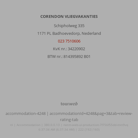
CORENDON VLIEGVAKANTIES
Schipholweg 335
1171 PL Badhoevedorp, Nederland
023 7510606
KvK nr.: 34220902
BTW nr.: 814395892 B01
TourWeb
©
accommodation-4248
| accommodationId=4248&pag=3&tab=review-
NetMatch
rating-tab
nl | Accommodation | 380.0.0.13 | netm-web-ui-production-7f756f55dd-mm9vq
6:37:34 AM (6:37:34 AM) | 222 (192|160)