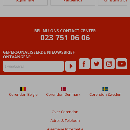
Aquamare
Panselinos
Christina's Ga
BEL NU ONS CONTACT CENTER
023 751 06 06
GEPERSONALISEERDE NIEUWSBRIEF
ONTVANGEN?
Corendon België
Corendon Denmark
Corendon Zweden
Over Corendon
Adres & Telefoon
Algemene Informatie