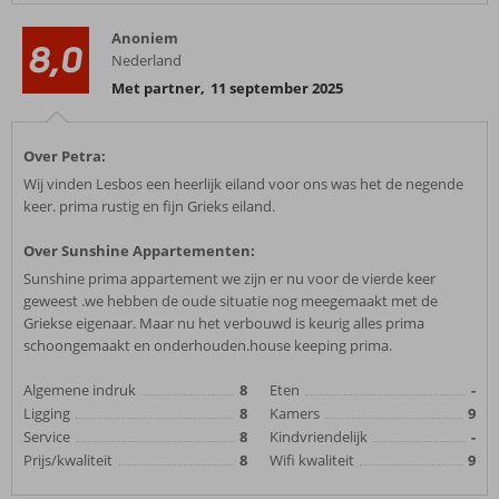
Anoniem
8,0
Nederland
Met partner
,
11 september 2025
Over Petra:
Wij vinden Lesbos een heerlijk eiland voor ons was het de negende
keer. prima rustig en fijn Grieks eiland.
Over Sunshine Appartementen:
Sunshine prima appartement we zijn er nu voor de vierde keer
geweest .we hebben de oude situatie nog meegemaakt met de
Griekse eigenaar. Maar nu het verbouwd is keurig alles prima
schoongemaakt en onderhouden.house keeping prima.
Algemene indruk
8
Eten
-
Ligging
8
Kamers
9
Service
8
Kindvriendelijk
-
Prijs/kwaliteit
8
Wifi kwaliteit
9