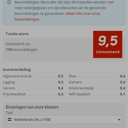
Beoordelingen die ouder zijn dan 48 maanden worden niet
meer weergegeven om de relevantie van de getoonde
beoordelingen te garanderen.
Meer info over onze
beoordelingen.
Totale score
9,5
Gebaseerd op:
110
beoordelingen
Uitmuntend
Scoreverdeling
Algemene indruk
9,5
Eten
9,4
Ligging
9,3
Kamers
9,4
Service
9,6
Kindvriendelijk
9,4
Prijs/kwaliteit
9,4
Wifi kwaliteit
9,1
Ervaringen van onze klanten
Taal
Nederlands (NL) (108)