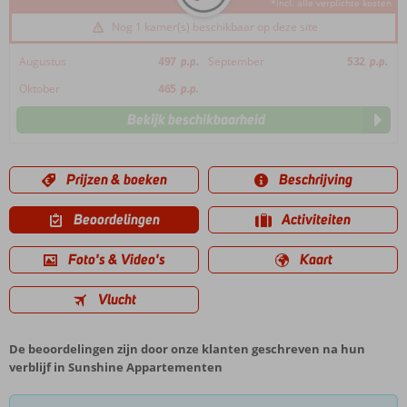
*incl. alle verplichte kosten
Nog 1 kamer(s) beschikbaar op deze site
Augustus
497
p.p.
September
532
p.p.
Oktober
465
p.p.
Bekijk beschikbaarheid
Prijzen & boeken
Beschrijving
Beoordelingen
Activiteiten
Foto's & Video's
Kaart
Vlucht
De beoordelingen zijn door onze klanten geschreven na hun
verblijf in Sunshine Appartementen