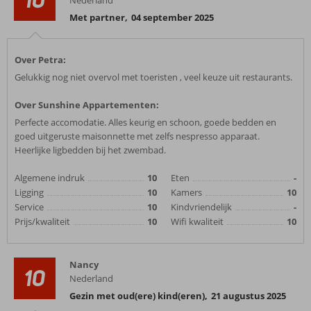
Nederland
Met partner
,
04 september 2025
Over Petra:
Gelukkig nog niet overvol met toeristen , veel keuze uit restaurants.
Over Sunshine Appartementen:
Perfecte accomodatie. Alles keurig en schoon, goede bedden en
goed uitgeruste maisonnette met zelfs nespresso apparaat.
Heerlijke ligbedden bij het zwembad.
Algemene indruk
10
Eten
-
Ligging
10
Kamers
10
Service
10
Kindvriendelijk
-
Prijs/kwaliteit
10
Wifi kwaliteit
10
Nancy
10
Nederland
Gezin met oud(ere) kind(eren)
,
21 augustus 2025