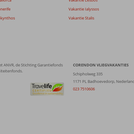
allorca
Vakantie Lesbos
Alle
datum (nieuw > oud)
nerife
Vakantie Ialyssos
akynthos
Vakantie Stalis
et ANVR, de Stichting Garantiefonds
CORENDON VLIEGVAKANTIES
iteitenfonds.
Schipholweg 335
1171 PL Badhoevedorp, Nederlan
023 7510606