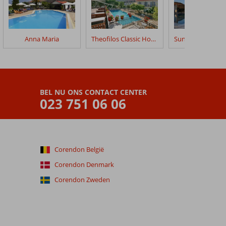
Anna Maria
Theofilos Classic Hotel
BEL NU ONS CONTACT CENTER
023 751 06 06
Corendon België
Corendon Denmark
Corendon Zweden