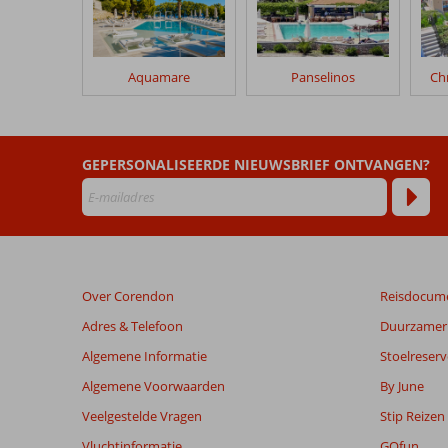
na
hun
verblijf
in
Aquamare
Panselinos
Chr
Sun
&
Sea
Appartementen
GEPERSONALISEERDE NIEUWSBRIEF ONTVANGEN?
Beoordelingen
die
ouder
zijn
dan
Over Corendon
Reisdocum
48
maanden
Adres & Telefoon
Duurzamer 
worden
Algemene Informatie
Stoelreserv
niet
meer
Algemene Voorwaarden
By June
weergegeven
Veelgestelde Vragen
Stip Reizen
om
de
Vluchtinformatie
GOfun