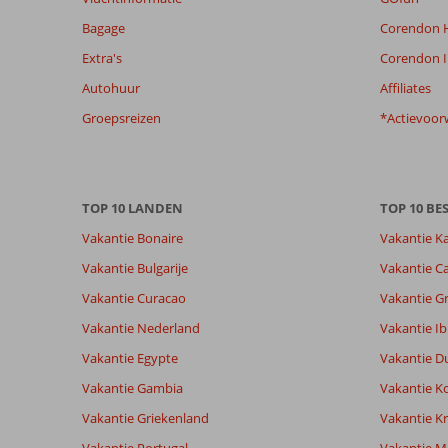
relevantie
Bagage
Corendon H
van
de
Extra's
Corendon I
getoonde
Autohuur
Affiliates
beoordelingen
te
Groepsreizen
*Actievoor
garanderen.
Meer
info
over
TOP 10 LANDEN
TOP 10 B
onze
beoordelingen.
Vakantie Bonaire
Vakantie K
Vakantie Bulgarije
Vakantie Ca
Totale score
Scoreverdeling
9,2
Vakantie Curacao
Vakantie G
Algemene indruk
9,2
Eten
Gebaseerd op:
Ligging
9,2
Kamers
Vakantie Nederland
Vakantie Ib
61
Uitstekend
Service
8,9
Kindvriende
beoordelingen
Vakantie Egypte
Vakantie D
Prijs/kwaliteit
9,0
Wifi kwalite
Vakantie Gambia
Vakantie K
Vakantie Griekenland
Vakantie Kr
Ervaringen
Taal