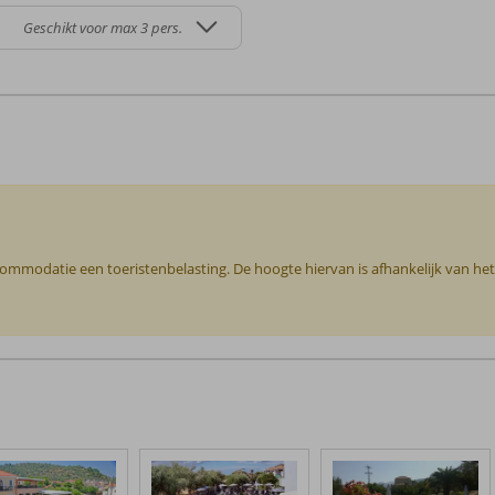
Geschikt voor max 3 pers.
ccommodatie een toeristenbelasting. De hoogte hiervan is afhankelijk van he