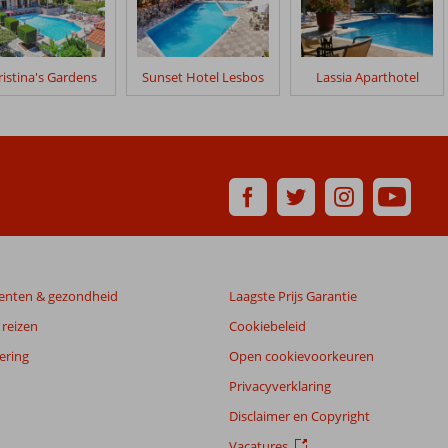
istina's Gardens
Sunset Hotel Lesbos
Lassia Aparthotel
enten & gezondheid
Laagste Prijs Garantie
reizen
Cookiebeleid
ering
Open cookievoorkeuren
Privacyverklaring
Disclaimer en Copyright
Vacatures