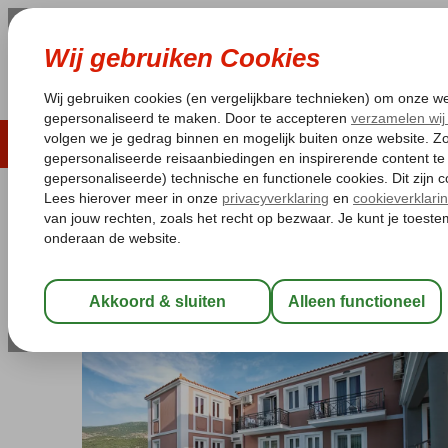
LAST MINUTE
ZOMER 2026
ZONVAKA
Pakketgarantie
Laagsteprijsgarantie*
Gratis
Griekenland
Home
Lesbos
Petra
Sun & Sea Appartementen
Sun & Sea Appartementen
Logies en ontbijt
-
Appartement