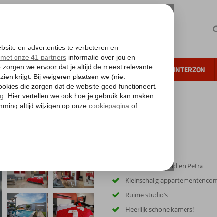
NTIE
VERRE REIZEN
ALL INCLUSIVE
WINTERZON
 annuleren*
Vlak bij het strand en Petra
Kleinschalig appartementenco
Ruime studio’s
Heerlijk schone kamers!