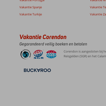
Vakantie Portugal
Vakantie M
van onze
Nederlands (NL) (59)
klanten
Vakantie Spanje
Vakantie Te
Vakantie Turkije
Vakantie Z
9,0
Over
Algemene indruk
9
Petra:
Ligging
10
Nina
Vakantie Corendon
Service
10
Petra
Nederland
Prijs/kwaliteit
10
is
Gegarandeerd veilig boeken en betalen
Met partner
Eten
8
een
,
zeer
Kamers
10
Corendon is aangesloten bij h
27 juli 2026
gezellig
Kindvriendelijk
-
Reisgelden (SGR) en het Calam
dorpje,
Wifi kwaliteit
10
veel
restaurantjes
en
een
gemoedelijke
sfeer.
Strand
was
ook