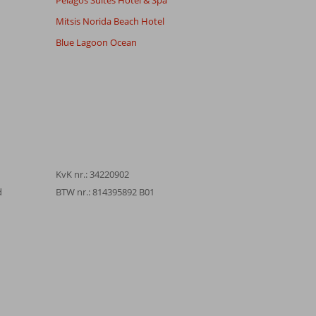
Pelagos Suites Hotel & Spa
Mitsis Norida Beach Hotel
Blue Lagoon Ocean
KvK nr.: 34220902
d
BTW nr.: 814395892 B01