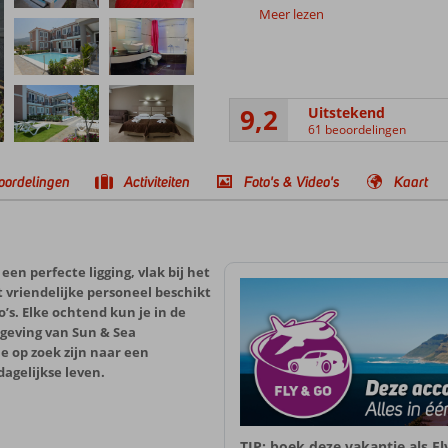
Meer lezen
9,2
Uitstekend
61 beoordelingen
oordelingen
Activiteiten
Foto's & Video's
Kaart
en perfecte ligging, vlak bij het
 vriendelijke personeel beschikt
s. Elke ochtend kun je in de
mgeving van Sun & Sea
e op zoek zijn naar een
agelijkse leven.
TIP: boek deze vakantie als F