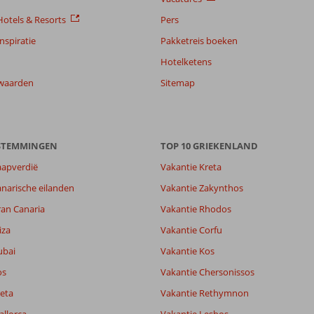
otels & Resorts
Pers
nspiratie
Pakketreis boeken
Hotelketens
waarden
Sitemap
ESTEMMINGEN
TOP 10 GRIEKENLAND
aapverdië
Vakantie Kreta
narische eilanden
Vakantie Zakynthos
ran Canaria
Vakantie Rhodos
7,7
9,2
iza
Vakantie Corfu
lijk
8,2
ubai
Vakantie Kos
it
8,3
os
Vakantie Chersonissos
eta
Vakantie Rethymnon
Filter reisgezelschap
Sorteren op