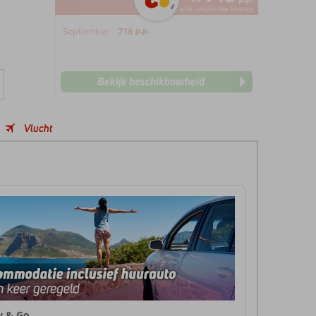
*incl. alle verplichte kosten
September
716
p.p.
Bekijk beschikbaarheid
Vlucht
ly & Go