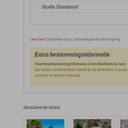
Studio Standaard
Lees hier
Disclaimer m.b.t. bovenstaande beschrijving.
Extra bestemmingsinformatie
Toeristenbelasting (Climate Crisis Resilience Fee)
Op Lesbos, Griekenland, betaal je bij aankomst in je a
contant te worden betaald.
De
beoordelingen
zijn
door
Gerelateerde hotels
onze
klanten
geschreven