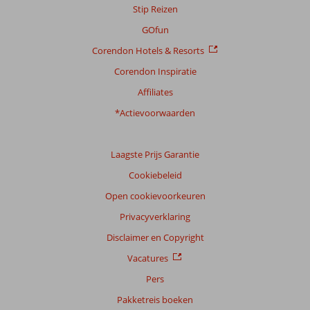
Stip Reizen
Ligging
9,6
Kamers
7,4
Service
9,1
Kindvriendelijk
10
GOfun
Prijs/kwaliteit
8,8
Wifi kwaliteit
7,8
Corendon Hotels & Resorts
Corendon Inspiratie
Ervaringen
van
Affiliates
onze
klanten
*Actievoorwaarden
Taal
Nederlands (NL) (27)
Laagste Prijs Garantie
Filter
Cookiebeleid
reisgezelschap
Open cookievoorkeuren
Alle
Privacyverklaring
Sorteren
op
Disclaimer en Copyright
datum (nieuw > oud)
Vacatures
Pers
Franciscus
7,0
Pakketreis boeken
Nederland