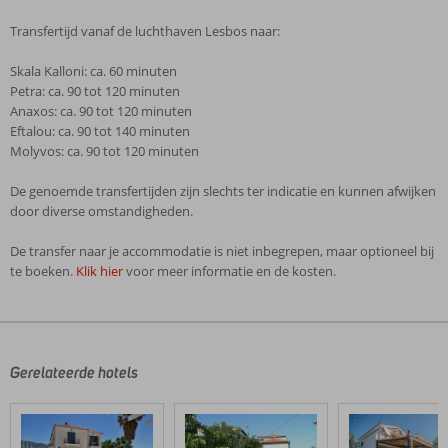
Transfertijd vanaf de luchthaven Lesbos naar:
Skala Kalloni: ca. 60 minuten
Petra: ca. 90 tot 120 minuten
Anaxos: ca. 90 tot 120 minuten
Eftalou: ca. 90 tot 140 minuten
Molyvos: ca. 90 tot 120 minuten
De genoemde transfertijden zijn slechts ter indicatie en kunnen afwijken
door diverse omstandigheden.
De transfer naar je accommodatie is niet inbegrepen, maar optioneel bij
te boeken.
Klik hier
voor meer informatie en de kosten.
De
beoordelingen
zijn
door
Gerelateerde hotels
onze
klanten
geschreven