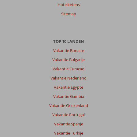
Hotelketens
Met partner
,
04 juli 2026
Sitemap
Over
Petra:
TOP 10 LANDEN
Petra
Vakantie Bonaire
is
een
Vakantie Bulgarije
leuke
Vakantie Curacao
bestemming
in
Vakantie Nederland
Lesbos.
Vakantie Egypte
Anaxos
en
Vakantie Gambia
Molyvos
Vakantie Griekenland
zijn
met
Vakantie Portugal
taxi
Vakantie Spanje
en
eventueel
Vakantie Turkije
het