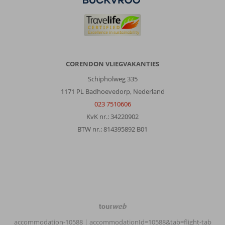
gasten
die
er
kort
verblijven.
Algemene indruk
7
Eten
7
CORENDON VLIEGVAKANTIES
Ligging
9
Kamers
6
Schipholweg 335
Service
8
Kindvriendelijk
-
1171 PL Badhoevedorp, Nederland
Prijs/kwaliteit
7
Wifi kwaliteit
4
023 7510606
KvK nr.: 34220902
Johanna
10
BTW nr.: 814395892 B01
Nederland
Met partner
,
03 juli 2026
Over
Petra:
TourWeb
Petra
©
is
accommodation-10588
| accommodationId=10588&tab=flight-tab