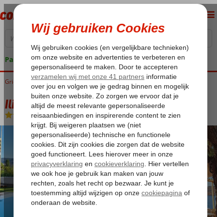
Pakketgarantie
Griekenland
Home
Lesbos
Petra
Ilion Hotel
Ilion Hotel
Logies en ontbijt
-
Hotel