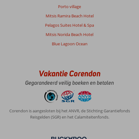
strandzijde/overzijde
Porto village
weg
heeft
Mitsis Ramira Beach Hotel
men
Pelagos Suites Hotel & Spa
zitjes
gecreeerd.
Mitsis Norida Beach Hotel
Manco
Blue Lagoon Ocean
is
dat
er
onvoldoende
personeel
Vakantie Corendon
beschikbaar
Gegarandeerd veilig boeken en betalen
is
om
gasten
snel
te
Corendon is aangesloten bij het ANVR, de Stichting Garantiefonds
bedienen.
Reisgelden (SGR) en het Calamiteitenfonds.
Juli
veelal
Turkse