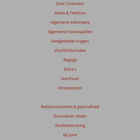
de
Over Corendon
getoonde
Adres & Telefoon
beoordelingen
te
Algemene Informatie
garanderen.
Algemene Voorwaarden
Meer
info
Veelgestelde Vragen
over
Vluchtinformatie
onze
beoordelingen.
Bagage
Extra's
Totale
Autohuur
score
Groepsreizen
Gebaseerd
op:
28
Reisdocumenten & gezondheid
beoordelingen
Duurzamer reizen
Stoelreservering
Scoreverdeling
By June
Algemene indruk
8,1
Eten
7,1