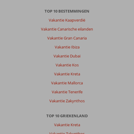
toeristentreintje
TOP 10 BESTEMMINGEN
makkelijk
te
Vakantie Kaapverdië
bereiken.
Vakantie Canarische eilanden
Anaxos
voor
Vakantie Gran Canaria
het
Vakantie Ibiza
betere
strand
Vakantie Dubai
en
Vakantie Kos
Molyvis
is
Vakantie Kreta
sowieso
Vakantie Mallorca
een
plaatje.
Vakantie Tenerife
Vakantie Zakynthos
Over
Ilion
Hotel:
TOP 10 GRIEKENLAND
Hotel
Vakantie Kreta
ligt
centraal
Vakantie Zakynthos