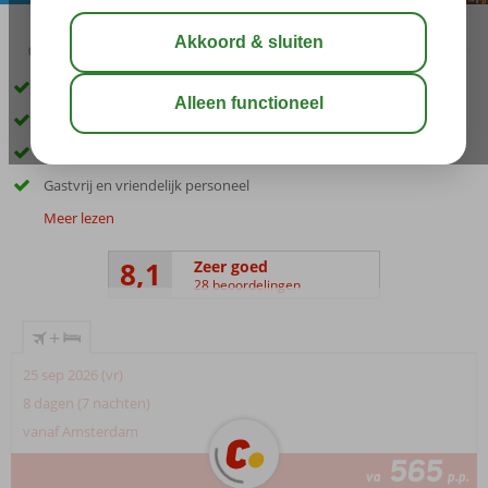
03:15
aug 30°
C
delen
bewaar
Kleinschalig hotel
Op steenworp afstand van het strand
Gelegen in het gezellige centrum van Petra
Gastvrij en vriendelijk personeel
Meer lezen
8,1
Zeer goed
28 beoordelingen
+
25 sep 2026 (vr)
8 dagen (7 nachten)
vanaf Amsterdam
565
va
p.p.