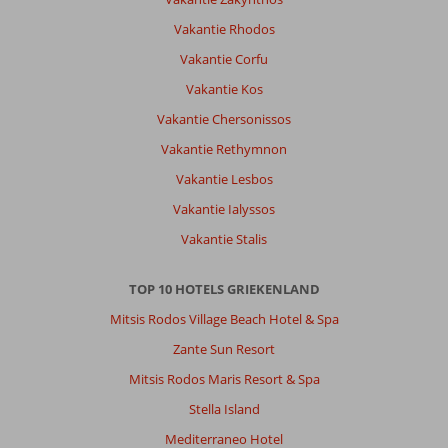
in
Vakantie Rhodos
Petra,
Men
Vakantie Corfu
is
Vakantie Kos
het
hotel
Vakantie Chersonissos
aan
Vakantie Rethymnon
het
updaten/renoveren.
Vakantie Lesbos
Sinds
Vakantie Ialyssos
kort
is
Vakantie Stalis
het
zwembad
TOP 10 HOTELS GRIEKENLAND
aan
de
Mitsis Rodos Village Beach Hotel & Spa
achterzijde
Zante Sun Resort
voor
gebruik
Mitsis Rodos Maris Resort & Spa
beschikbaar.
Stella Island
Aan
de
Mediterraneo Hotel