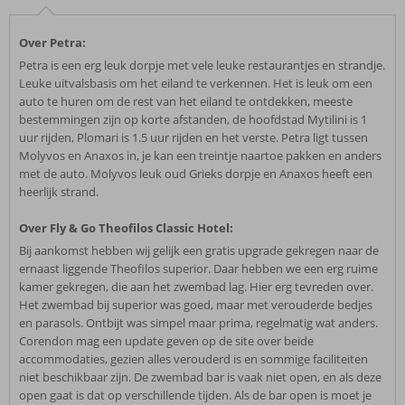
Over Petra:
Petra is een erg leuk dorpje met vele leuke restaurantjes en strandje.
Leuke uitvalsbasis om het eiland te verkennen. Het is leuk om een
auto te huren om de rest van het eiland te ontdekken, meeste
bestemmingen zijn op korte afstanden, de hoofdstad Mytilini is 1
uur rijden, Plomari is 1.5 uur rijden en het verste. Petra ligt tussen
Molyvos en Anaxos in, je kan een treintje naartoe pakken en anders
met de auto. Molyvos leuk oud Grieks dorpje en Anaxos heeft een
heerlijk strand.
Over Fly & Go Theofilos Classic Hotel:
Bij aankomst hebben wij gelijk een gratis upgrade gekregen naar de
ernaast liggende Theofilos superior. Daar hebben we een erg ruime
kamer gekregen, die aan het zwembad lag. Hier erg tevreden over.
Het zwembad bij superior was goed, maar met verouderde bedjes
en parasols. Ontbijt was simpel maar prima, regelmatig wat anders.
Corendon mag een update geven op de site over beide
accommodaties, gezien alles verouderd is en sommige faciliteiten
niet beschikbaar zijn. De zwembad bar is vaak niet open, en als deze
open gaat is dat op verschillende tijden. Als de bar open is moet je