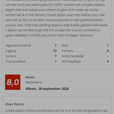
vol met oud vies water geen fijn zicht / omdat het complex laatste
dagen niet echt bezet was scheen er geen licht meer op stukje
terrein dat ik in het donker moest lopen naar mijn kamer toe / dat
was niet zo fijn zo donker / muizenkeutels in mijn garderobekast -
oud en vies / heb mijn kleding maar in mijn koffer gelaten hele week
/ deken op het bed oogt niet fris omdat het oud en versleten is
(geen dekbed) / ontbijt was prima niets te klagen daarover
Algemene indruk
7
Eten
7
Ligging
10
Kamers
6
Service
7
Kindvriendelijk
-
Prijs/kwaliteit
7
Wifi kwaliteit
8
Kevin
8,0
Nederland
Alleen
,
20 september 2024
Over Petra:
Leuke plaats. Prima combinatie van tot rust komen en genieten van