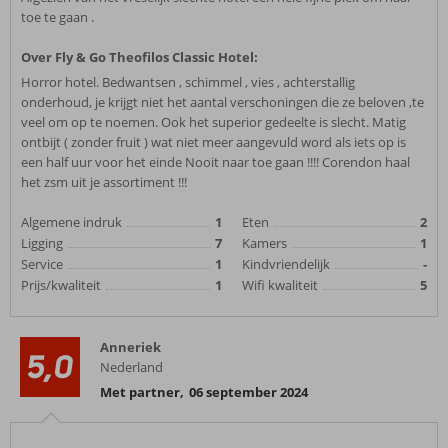
toe te gaan .
Over Fly & Go Theofilos Classic Hotel:
Horror hotel. Bedwantsen , schimmel , vies , achterstallig
onderhoud, je krijgt niet het aantal verschoningen die ze beloven ,te
veel om op te noemen. Ook het superior gedeelte is slecht. Matig
ontbijt ( zonder fruit ) wat niet meer aangevuld word als iets op is
een half uur voor het einde Nooit naar toe gaan !!!! Corendon haal
het zsm uit je assortiment !!!
Algemene indruk
1
Eten
2
Ligging
7
Kamers
1
Service
1
Kindvriendelijk
-
Prijs/kwaliteit
1
Wifi kwaliteit
5
Anneriek
5,0
Nederland
Met partner
,
06 september 2024