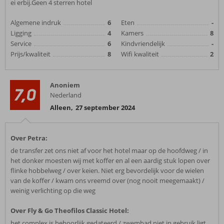
ei erbij.Geen 4 sterren hotel
Algemene indruk
6
Eten
-
Ligging
4
Kamers
8
Service
6
Kindvriendelijk
-
Prijs/kwaliteit
8
Wifi kwaliteit
2
Anoniem
7,0
Nederland
Alleen
,
27 september 2024
Over Petra:
de transfer zet ons niet af voor het hotel maar op de hoofdweg / in
het donker moesten wij met koffer en al een aardig stuk lopen over
flinke hobbelweg / over keien. Niet erg bevordelijk voor de wielen
van de koffer / kwam ons vreemd over (nog nooit meegemaakt) /
weinig verlichting op die weg
Over Fly & Go Theofilos Classic Hotel:
het complex is behoorlijk gedateerd / zwembad niet in gebruik ligt