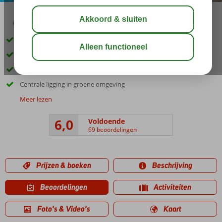
03:15
aug 30°
C
delen
bewaar
Inclusief huurauto
Zwembad met prachtig uitzicht op de bergen
Op loopafstand van het strand en Petra
Centrale ligging in groene omgeving
Meer lezen
6,0
Voldoende
69 beoordelingen
Prijzen & boeken
Beschrijving
Beoordelingen
Activiteiten
Foto's & Video's
Kaart