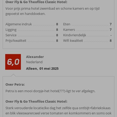
Over Fly & Go Theofilos Classic Hotel:
Voor prijs prima hotel zwembad en schone kamers en op tijd
gepoetst en handdoeken.
Algemene indruk
8
Eten
7
Ligging
8
Kamers
7
Service
8
Kindvriendelijk
-
Prijs/kwaliteit
8
Wifi kwaliteit
8
Alexander
6,0
Nederland
Alleen
,
01 mei 2025
Over Petra:
Petra is een mooi dorpje-het hotel(???)-ligt te ver afgelegn.
Over Fly & Go Theofilos Classic Hotel:
Sterk verouderde locatie;lke dag het zelfde qua ontbijt=fabriekskaas
en blik vleeswaren;wel verse tomaten en komkommers en soms ook