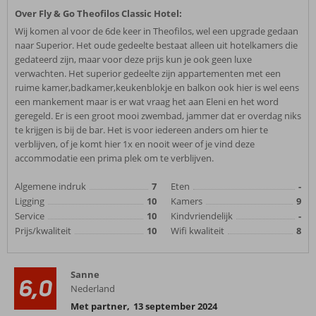
Over Fly & Go Theofilos Classic Hotel:
Wij komen al voor de 6de keer in Theofilos, wel een upgrade gedaan
naar Superior. Het oude gedeelte bestaat alleen uit hotelkamers die
gedateerd zijn, maar voor deze prijs kun je ook geen luxe
verwachten. Het superior gedeelte zijn appartementen met een
ruime kamer,badkamer,keukenblokje en balkon ook hier is wel eens
een mankement maar is er wat vraag het aan Eleni en het word
geregeld. Er is een groot mooi zwembad, jammer dat er overdag niks
te krijgen is bij de bar. Het is voor iedereen anders om hier te
verblijven, of je komt hier 1x en nooit weer of je vind deze
accommodatie een prima plek om te verblijven.
Algemene indruk
7
Eten
-
Ligging
10
Kamers
9
Service
10
Kindvriendelijk
-
Prijs/kwaliteit
10
Wifi kwaliteit
8
Sanne
6,0
Nederland
Met partner
,
13 september 2024