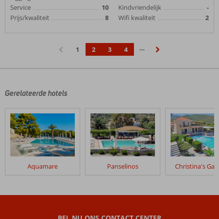
Service
10
Kindvriendelijk
-
Prijs/kwaliteit
8
Wifi kwaliteit
2
…
1
2
3
4
‹
›
Gerelateerde hotels
Aquamare
Panselinos
Christina's Ga
BEL NU ONS CONTACT CENTER