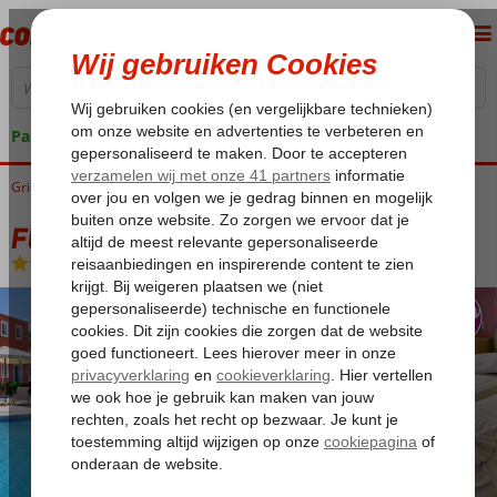
Pakketgarantie
Griekenland
Home
Lesbos
Petra
Fly & Go Theofilos Classic Hotel
Fly & Go Theofilos Classic Hotel
Logies en ontbijt
-
Hotel