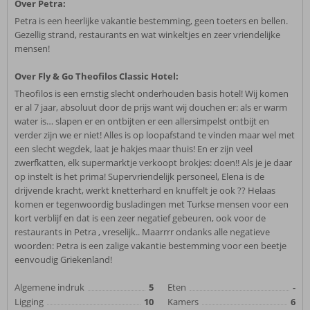
Over Petra:
Petra is een heerlijke vakantie bestemming, geen toeters en bellen.
Gezellig strand, restaurants en wat winkeltjes en zeer vriendelijke
mensen!
Over Fly & Go Theofilos Classic Hotel:
Theofilos is een ernstig slecht onderhouden basis hotel! Wij komen
er al 7 jaar, absoluut door de prijs want wij douchen er: als er warm
water is… slapen er en ontbijten er een allersimpelst ontbijt en
verder zijn we er niet! Alles is op loopafstand te vinden maar wel met
een slecht wegdek, laat je hakjes maar thuis! En er zijn veel
zwerfkatten, elk supermarktje verkoopt brokjes: doen!! Als je je daar
op instelt is het prima! Supervriendelijk personeel, Elena is de
drijvende kracht, werkt knetterhard en knuffelt je ook ?? Helaas
komen er tegenwoordig busladingen met Turkse mensen voor een
kort verblijf en dat is een zeer negatief gebeuren, ook voor de
restaurants in Petra , vreselijk.. Maarrrr ondanks alle negatieve
woorden: Petra is een zalige vakantie bestemming voor een beetje
eenvoudig Griekenland!
Algemene indruk
5
Eten
-
Ligging
10
Kamers
6