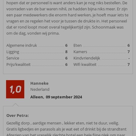
hopen dat er personeel is want anders kan je nog niks bestellen. De
voorraden van de bar waren nihil, ze hadden bijna niks meer. Er zijn
een paar medewerkers die enorm hard werken, je hoeft maar iets te
vragen en ze regelen het voor je tussen de drukte in. Het personeel
dat er rond loopt moet overal tegelijkertijd zijn. Schoonmaak was
om de dag, vonden wij prima.
Algemene indruk
6
Eten
6
Ligging
8
Kamers
7
Service
6
Kindvriendelijk
-
Prijs/kwaliteit
6
Wifi kwaliteit
7
Hanneke
1,0
Nederland
Alleen
,
09 september 2024
Over Petra:
Gezellig dorp , aardige mensen , lekker eten, niet te duur, veilig.
Gratis ligbedjes en parasols als je wat eet of drinkt bij de strandtent
Afgezien van het vreselijk slechte hotel een hele fijne plek om naar