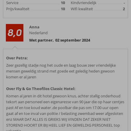
Service
10
Kindvriendelijk
-
Prijs/kwaliteit
10
Wifi kwaliteit
2
Anna
8,0
Nederland
Met partner
,
02 september 2024
Over Petra:
Zeer gezellig stadje nog het oude en laag bouw zeer vriendelijke
mensen geweldig strand met goede eet geledig heden gewoon
komen er al jaren
Over Fly & Go Theofilos Classic Hotel:
Komen al jaren in dit hotel gewoon knus, achter stallig onderhoud
tekort aan personeel een eigenaresse van 90 jaar die op haar centjes
past Af en toe koud water ,de poolbar die pas om 17.00 uur open
gaat af en toe inval van politie / belasting zwembad weer afgesloten
enz MAAR DAT ALLES IS GRIEKS WIJ VINDEN DAT ZEKER NIET
STOREND HOORT ER BIJ HEEL LIEF EN GEWELDIG PERSONEEL top