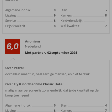
vakantie
Algemene indruk
8
Eten
-
Ligging
9
Kamers
8
Service
8
Kindvriendelijk
-
Prijs/kwaliteit
8
Wifi kwaliteit
7
Anoniem
6,0
Nederland
Met partner
,
02 september 2024
Over Petra:
dorp klein maar fijn, heel aardige mensen, en niet te druk
Over Fly & Go Theofilos Classic Hotel:
matig, maar personeel is zo vriendelijk, dat je de kwaliteit op de
koop toe neemt
Algemene indruk
6
Eten
4
Ligging
8
Kamers
7