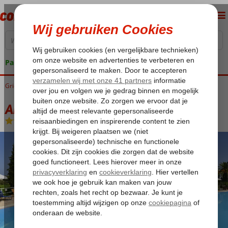
Pakketgarantie
Griekenland
Home
Lesbos
Petra
Anna Maria
Anna Maria
Logies
-
Appartement