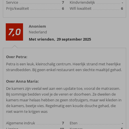
Service
7
Kindvriendelijk
-
Prijs/kwaliteit
6
Wifi kwaliteit
6
Anoniem
7,0
Nederland
Met vrienden
,
29 september 2025
Over Petra:
Petra is een leuk, kleinschalig centrum. Heerlijk strand met heerlijke
strandbedden. Bij geen enkel restaurant een slechte maaltijd gehad.
Over Anna Maria:
De kamers zijn veelal wel aan een update toe, vooral de matrassen.
Bij sommige bedden voel je de veren er doorheen. Ze dweilen de
kamers maar helaas hebben ze geen stofzuigers, maar wel kleden in
de kamers, beetje vies. Regelmatig een koude douche gehad, die
niet warm te krijgen was
Algemene indruk
7
Eten
-