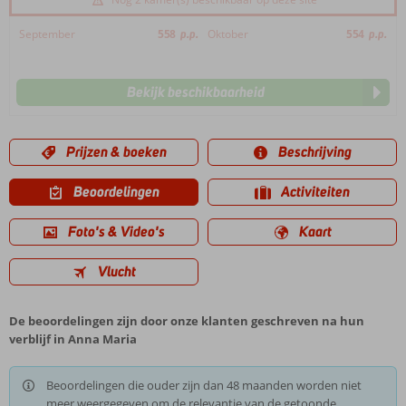
September
558
p.p.
Oktober
554
p.p.
Bekijk beschikbaarheid
Prijzen & boeken
Beschrijving
Beoordelingen
Activiteiten
Foto's & Video's
Kaart
Vlucht
De beoordelingen zijn door onze klanten geschreven na hun
verblijf in Anna Maria
Beoordelingen die ouder zijn dan 48 maanden worden niet
meer weergegeven om de relevantie van de getoonde