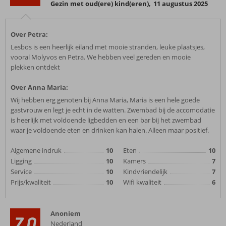
Gezin met oud(ere) kind(eren)
,
11 augustus 2025
Over Petra:
Lesbos is een heerlijk eiland met mooie stranden, leuke plaatsjes,
vooral Molyvos en Petra. We hebben veel gereden en mooie
plekken ontdekt
Over Anna Maria:
Wij hebben erg genoten bij Anna Maria, Maria is een hele goede
gastvrouw en legt je echt in de watten. Zwembad bij de accomodatie
is heerlijk met voldoende ligbedden en een bar bij het zwembad
waar je voldoende eten en drinken kan halen. Alleen maar positief.
Algemene indruk
10
Eten
10
Ligging
10
Kamers
7
Service
10
Kindvriendelijk
7
Prijs/kwaliteit
10
Wifi kwaliteit
6
Anoniem
7,0
Nederland