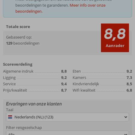
beoordelingen te garanderen.
Meer info over onze
beoordelingen.
Totale score
8,8
Gebaseerd op:
129
beoordelingen
Aanrader
Scoreverdeling
Algemene indruk
8,8
Eten
9,2
Ligging
9,2
Kamers
7,3
Service
9,4
Kindvriendelijk
8,5
Prijs/kwaliteit
8,7
Wifi kwaliteit
6,8
Ervaringen van onze klanten
Taal
Nederlands (NL) (123)
Filter reisgezelschap
Alle