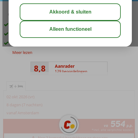
03:15
aug 30°
C
delen
bewaar
Op loopafstand van strand en Petra centrum
Rustig gelegen
Gratis wifi
Meer lezen
8,8
Aanrader
129 beoordelingen
+
02 okt 2026 (vr)
8 dagen (7 nachten)
vanaf Amsterdam
554
va
p.p.
*incl. alle verplichte kosten
Nog 2 kamer(s) beschikbaar op deze site