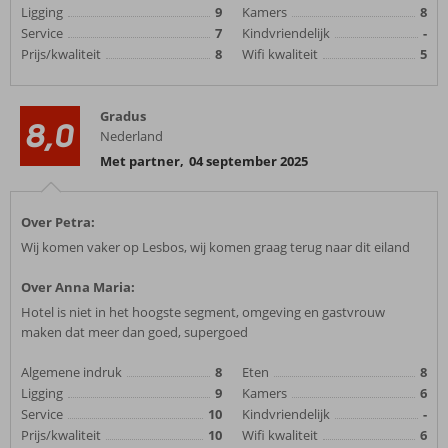
Ligging
9
Kamers
8
Service
7
Kindvriendelijk
-
Prijs/kwaliteit
8
Wifi kwaliteit
5
Gradus
8,0
Nederland
Met partner
,
04 september 2025
Over Petra:
Wij komen vaker op Lesbos, wij komen graag terug naar dit eiland
Over Anna Maria:
Hotel is niet in het hoogste segment, omgeving en gastvrouw
maken dat meer dan goed, supergoed
Algemene indruk
8
Eten
8
Ligging
9
Kamers
6
Service
10
Kindvriendelijk
-
Prijs/kwaliteit
10
Wifi kwaliteit
6