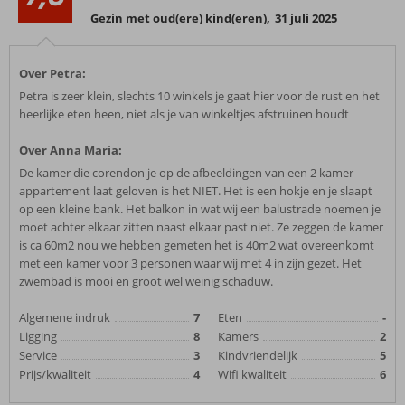
Gezin met oud(ere) kind(eren)
,
31 juli 2025
Over Petra:
Petra is zeer klein, slechts 10 winkels je gaat hier voor de rust en het
heerlijke eten heen, niet als je van winkeltjes afstruinen houdt
Over Anna Maria:
De kamer die corendon je op de afbeeldingen van een 2 kamer
appartement laat geloven is het NIET. Het is een hokje en je slaapt
op een kleine bank. Het balkon in wat wij een balustrade noemen je
moet achter elkaar zitten naast elkaar past niet. Ze zeggen de kamer
is ca 60m2 nou we hebben gemeten het is 40m2 wat overeenkomt
met een kamer voor 3 personen waar wij met 4 in zijn gezet. Het
zwembad is mooi en groot wel weinig schaduw.
Algemene indruk
7
Eten
-
Ligging
8
Kamers
2
Service
3
Kindvriendelijk
5
Prijs/kwaliteit
4
Wifi kwaliteit
6