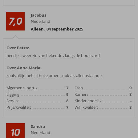
Jacobus
7,0
Nederland
Alleen
,
04 september 2025
Over Petra:
heerlijk , weer zin van bekende , langs de boulevard
Over Anna Maria:
zoals altijd het is thuiskomen , ook als alleenstaande
Algemene indruk
7
Eten
9
Ligging
9
Kamers
8
Service
8
Kindvriendelijk
-
Prijs/kwaliteit
7
Wifi kwaliteit
8
Sandra
10
Nederland