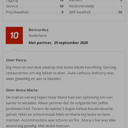
Ligging
10
Kamers
5
Service
10
Kindvriendelijk
-
Prijs/kwaliteit
8
Wifi kwaliteit
10
Bernardus
10
Nederland
Met partner
,
25 september 2025
Over Petra:
Erg mooi en een leuk plaatsje met leuke lokale bevolking. Genoeg
restauranten om erg lekker te eten . Auto verhuur Anthony was
weer geweldig en aan te bevelen.
Over Anna Maria:
De matras viel erg tegen maar Maria had een oplossing om van
kamer te wisselen. Alleen jammer dat de volgende het zelfde
probleem had. Tevens de laatste 3 dagen helaas koude douche
gehad. Nikki en schoonmaak Nikki en Maria erg leuke en lieve
mensen. Accommodatie was schoon en fris . Maria s bar was elke
avond erg gezellig. Met leuke mensen.