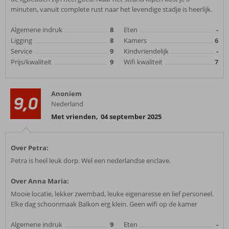
minuten, vanuit complete rust naar het levendige stadje is heerlijk.
Algemene indruk
8
Eten
-
Ligging
8
Kamers
6
Service
9
Kindvriendelijk
-
Prijs/kwaliteit
9
Wifi kwaliteit
7
Anoniem
9,0
Nederland
Met vrienden
,
04 september 2025
Over Petra:
Petra is heel leuk dorp. Wel een nederlandse enclave.
Over Anna Maria:
Mooie locatie, lekker zwembad, leuke eigenaresse en lief personeel.
Elke dag schoonmaak Balkon erg klein. Geen wifi op de kamer
Algemene indruk
9
Eten
-