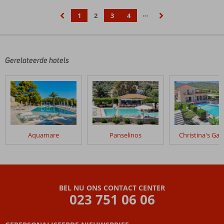
…
1
2
3
4
‹
›
Gerelateerde hotels
Aquamare
Panselinos
Christina's Ga
BEL NU ONS CONTACT CENTER
023 751 06 06