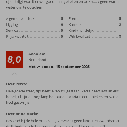
cijfer krijgt wordt er wel goed naar gekeken en ook vaak geen warm
water om te douchen.
Algemene indruk
5
Eten
5
Ligging
9
Kamers
2
Service
5
Kindvriendelijk
-
Prijs/kwaliteit
5
Wifi kwaliteit
8
Anoniem
8,0
Nederland
Met vrienden
,
15 september 2025
Over Petra:
Hele goede sfeer, tijd heeft even stil gestaan. Petra heeft iets unieks,
hopelijk blijft dit nog lang behouden. Maria is een unieke vrouw die
heel gastvrij is .
Over Anna Maria:
Passend bij de hele omgeving. Verwacht geen luxe. Het zwembad en
de ligbedden zijn heel goed. Naar het strand lopen kost je 8