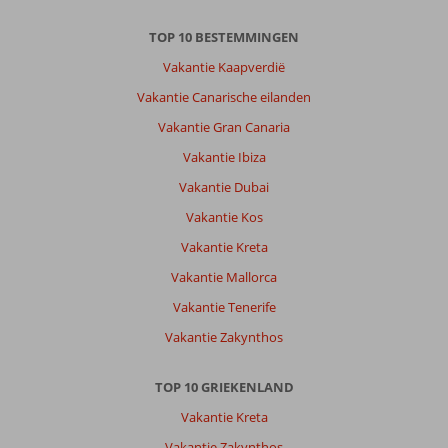
,
TOP 10 BESTEMMINGEN
voor
ons
Vakantie Kaapverdië
te
Vakantie Canarische eilanden
grote
afstanden
Vakantie Gran Canaria
,
Vakantie Ibiza
we
vonden
Vakantie Dubai
Petra
Vakantie Kos
en
Molivos
Vakantie Kreta
top
Vakantie Mallorca
Over
Vakantie Tenerife
Alma
Vakantie Zakynthos
Beach:
De
accomodatie
TOP 10 GRIEKENLAND
van
Vakantie Kreta
t
Alma
Vakantie Zakynthos