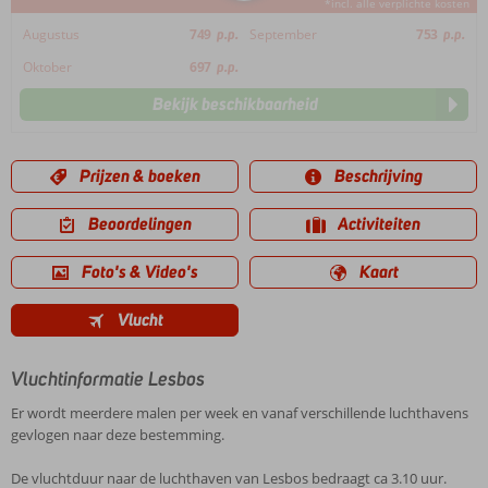
*incl. alle verplichte kosten
Augustus
749
p.p.
September
753
p.p.
Oktober
697
p.p.
Bekijk beschikbaarheid
Prijzen & boeken
Beschrijving
Beoordelingen
Activiteiten
Foto's & Video's
Kaart
Vlucht
Vluchtinformatie Lesbos
Er wordt meerdere malen per week en vanaf verschillende luchthavens
gevlogen naar deze bestemming.
De vluchtduur naar de luchthaven van Lesbos bedraagt ca 3.10 uur.