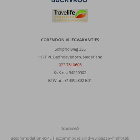
Alma
Beach:
De
kamers
zijn
erg
CORENDON VLIEGVAKANTIES
basic
Schipholweg 335
ingericht.
Geen
1171 PL Badhoevedorp, Nederland
koffie-
023 7510606
en
KvK nr.: 34220902
of
BTW nr.: 814395892 B01
theefaciliteiten.
En
er
ontbreekt
een
droogrekje
op
het
TourWeb
balkon.
©
accommodation-9545
| accommodationId=9545&tab=flight-tab