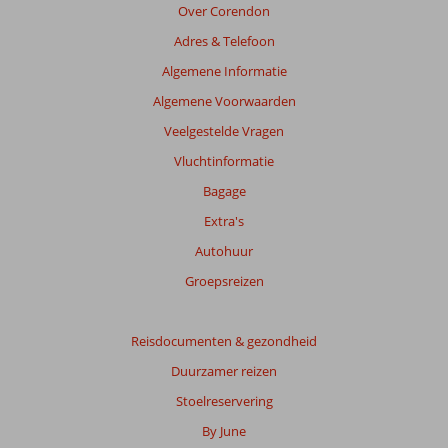
de
Over Corendon
getoonde
Adres & Telefoon
beoordelingen
te
Algemene Informatie
garanderen.
Algemene Voorwaarden
Meer
info
Veelgestelde Vragen
over
Vluchtinformatie
onze
beoordelingen.
Bagage
Extra's
Totale
Autohuur
score
Groepsreizen
Gebaseerd
op:
41
Reisdocumenten & gezondheid
beoordelingen
Duurzamer reizen
Stoelreservering
Scoreverdeling
By June
Algemene indruk
8,6
Eten
8,1