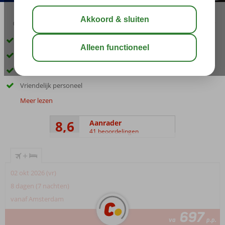
03:15
aug 30°
C
delen
bewaar
Op loopafstand van het strand en Petra
Perfect voor zowel de actieveling als rustzoeker
2 zwembaden
Vriendelijk personeel
Meer lezen
8,6
Aanrader
41 beoordelingen
+
02 okt 2026 (vr)
8 dagen (7 nachten)
vanaf Amsterdam
697
va
p.p.