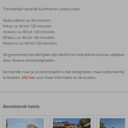
Transfertijd vanaf de luchthaven Lesbos naar:
Skala Kalloni: ca. 60 minuten
Petra: ca. 90 tot 120 minuten
Anaxos: ca. 90 tot 120 minuten
Eftalou: ca. 90 tot 140 minuten
Molyvos: ca. 90 tot 120 minuten
De genoemde transfertijden zijn slechts ter indicatie en kunnen afwijken
door diverse omstandigheden.
De transfer naar je accommodatie is niet inbegrepen, maar optioneel bij
te boeken.
Klik hier
voor meer informatie en de kosten.
De
beoordelingen
zijn
door
Gerelateerde hotels
onze
klanten
geschreven