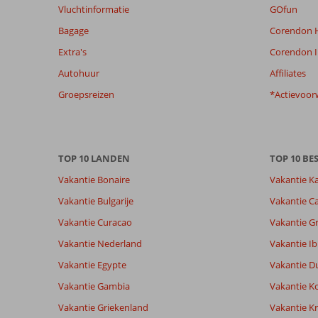
van
Vluchtinformatie
GOfun
de
Bagage
Corendon H
getoonde
beoordelingen
Extra's
Corendon I
te
Autohuur
Affiliates
garanderen.
Meer
Groepsreizen
*Actievoor
info
over
onze
beoordelingen.
TOP 10 LANDEN
TOP 10 B
Vakantie Bonaire
Vakantie K
Totale score
Scoreverdeling
6,6
Algemene indruk
6,6
Eten
Vakantie Bulgarije
Vakantie Ca
Gebaseerd op:
Ligging
8,4
Kamers
8
Vakantie Curacao
Vakantie G
Ruim
Service
7,3
Kindvriende
beoordelingen
voldoende
Prijs/kwaliteit
6,5
Wifi kwalite
Vakantie Nederland
Vakantie Ib
Vakantie Egypte
Vakantie D
Vakantie Gambia
Vakantie K
Ervaringen
Taal
van onze
Nederlands (NL) (7)
Vakantie Griekenland
Vakantie Kr
klanten