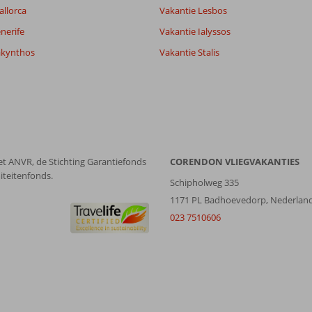
allorca
Vakantie Lesbos
nerife
Vakantie Ialyssos
akynthos
Vakantie Stalis
et ANVR, de Stichting Garantiefonds
CORENDON VLIEGVAKANTIES
iteitenfonds.
Schipholweg 335
1171 PL Badhoevedorp, Nederlan
023 7510606