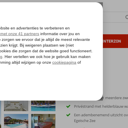
NTIE
VERRE REIZEN
ALL INCLUSIVE
WINTERZON
 annuleren*
Gezellig hotel met meerdere 
Privéstrand met helderblauw w
Een adembenemend uitzicht ov
Egeïsche Zee