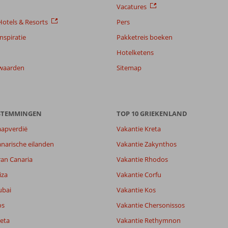
Vacatures
otels & Resorts
Pers
nspiratie
Pakketreis boeken
Hotelketens
waarden
Sitemap
ESTEMMINGEN
TOP 10 GRIEKENLAND
aapverdië
Vakantie Kreta
5,3
narische eilanden
Vakantie Zakynthos
5,6
ran Canaria
Vakantie Rhodos
lijk
-
it
6,9
iza
Vakantie Corfu
ubai
Vakantie Kos
os
Vakantie Chersonissos
Filter reisgezelschap
Sorteren op
Alle
datum (nieuw > oud)
eta
Vakantie Rethymnon