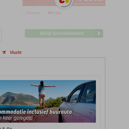
*incl. alle verplichte kosten
Oktober
601
p.p.
Bekijk beschikbaarheid
Vlucht
ly & Go