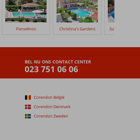
Panselinos
Christina's Gardens
Sunset Hotel Le
BEL NU ONS CONTACT CENTER
023 751 06 06
Corendon België
Corendon Denmark
Corendon Zweden