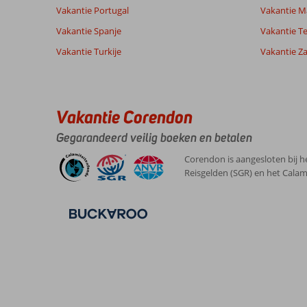
Vakantie Portugal
Vakantie M
Vakantie Spanje
Vakantie Te
8,0
Vakantie Turkije
Vakantie Z
Over
Algemene indruk
8
Eftalou:
Ligging
9
Anoniem
Service
7
Mooie
Nederland
Prijs/kwaliteit
6
bestemming.
Vakantie Corendon
Met partner
Eten
6
Shuttlebus
,
rijdt
Kamers
8
Gegarandeerd veilig boeken en betalen
15 juni 2026
4x
Kindvriendelijk
-
per
Wifi kwaliteit
5
Corendon is aangesloten bij h
dag.
Reisgelden (SGR) en het Calam
Taxi
is
zeer
betaalbaar.
Over
Viva
Mare:
Prachtige