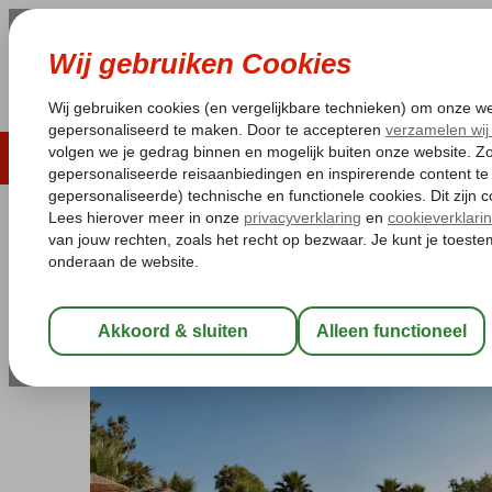
LAST MINUTE
ZOMER 2026
ZONVAKA
Pakketgarantie
Laagsteprijsgarantie*
Gratis
Griekenland
Home
Lesbos
Eftalou
Viva Mare
Viva Mare
Logies en ontbijt
-
Hotel