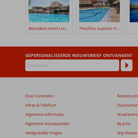
geschreven
na
hun
verblijf
in
Belvedere Hotel Lesbos
Theofilos Superior Hotel
Viva
Mare
Beoordelingen
GEPERSONALISEERDE NIEUWSBRIEF ONTVANGEN?
die
ouder
zijn
dan
48
maanden
Over Corendon
Reisdocum
worden
niet
Adres & Telefoon
Duurzamer 
meer
Algemene Informatie
Stoelreserv
weergegeven
om
Algemene Voorwaarden
By June
de
Veelgestelde Vragen
Stip Reizen
relevantie