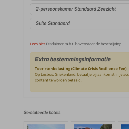
2-persoonskamer Standaard Zeezicht
Suite Standaard
Lees hier
Disclaimer m.b.t. bovenstaande beschrijving.
Extra bestemmingsinformatie
Toeristenbelasting (Climate Crisis Resilience Fee)
Op Lesbos, Griekenland, betaal je bij aankomst in je a
contant te worden betaald.
De
beoordelingen
zijn
door
Gerelateerde hotels
onze
klanten