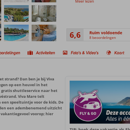
Meer lezen
6,6
Ruim voldoende
8 beoordelingen
oordelingen
Activiteiten
Foto's & Video's
Kaart
t strand? Dan ben je bij Viva
legen op een heuvel in het
 gratis shuttleservice naar het
véstrand. Viva Mare telt
en speeltuintje voor de kids. De
bieden een adembenemend uitzicht
e vakantiegevoel voorop; hier
TIP: boek deze vakantie als F