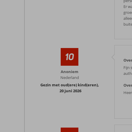
pers
Er w
groe
alle
buit
10
Over
Fijn
Anoniem
auth
Nederland
Gezin met oud(ere) kind(eren)
,
Over
20 juni 2026
Heer