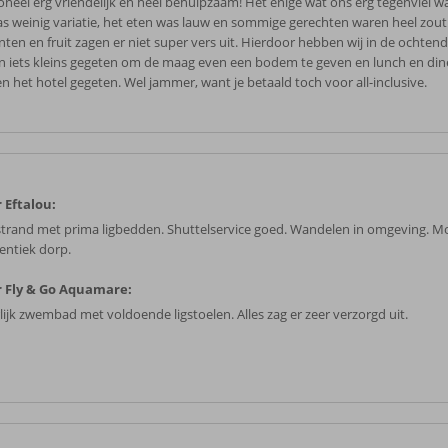
oneel erg vriendelijk en heel behulpzaam! Het enige wat ons erg tegenviel wa
as weinig variatie, het eten was lauw en sommige gerechten waren heel zout
nten en fruit zagen er niet super vers uit. Hierdoor hebben wij in de ochten
en iets kleins gegeten om de maag even een bodem te geven en lunch en din
en het hotel gegeten. Wel jammer, want je betaald toch voor all-inclusive.
 Eftalou:
 strand met prima ligbedden. Shuttelservice goed. Wandelen in omgeving. M
entiek dorp.
 Fly & Go Aquamare:
lijk zwembad met voldoende ligstoelen. Alles zag er zeer verzorgd uit.