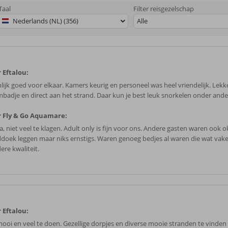
Taal
Filter reisgezelschap
Nederlands (NL) (356)
Alle
 Eftalou:
nlijk goed voor elkaar. Kamers keurig en personeel was heel vriendelijk. Lekk
badje en direct aan het strand. Daar kun je best leuk snorkelen onder ande
 Fly & Go Aquamare:
, niet veel te klagen. Adult only is fijn voor ons. Andere gasten waren ook o
doek leggen maar niks ernstigs. Waren genoeg bedjes al waren die wat vaker
ere kwaliteit.
 Eftalou:
mooi en veel te doen. Gezellige dorpjes en diverse mooie stranden te vinden