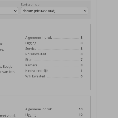
Sorteren op
datum (nieuw > oud)
Algemene indruk
8
Ligging
8
er
Service
8
re.
Prijs/kwaliteit
8
Eten
7
Kamers
8
k. Beetje
Kindvriendelijk
1
 van iets
Wifi kwaliteit
6
Algemene indruk
10
Ligging
10
 met zand.