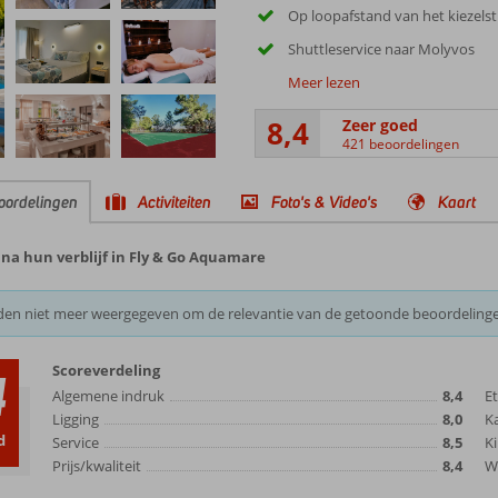
Op loopafstand van het kiezels
Shuttleservice naar Molyvos
Meer lezen
8,4
Zeer goed
421 beoordelingen
oordelingen
Activiteiten
Foto's & Video's
Kaart
na hun verblijf in Fly & Go Aquamare
den niet meer weergegeven om de relevantie van de getoonde beoordeling
Scoreverdeling
4
Algemene indruk
8,4
E
Ligging
8,0
K
d
Service
8,5
Ki
Prijs/kwaliteit
8,4
Wi