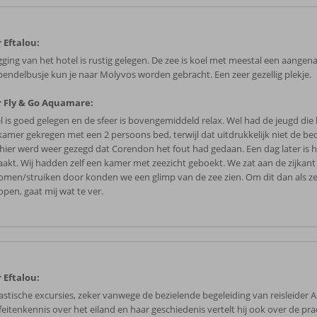
 Eftalou:
igging van het hotel is rustig gelegen. De zee is koel met meestal een aangen
pendelbusje kun je naar Molyvos worden gebracht. Een zeer gezellig plekje.
 Fly & Go Aquamare:
l is goed gelegen en de sfeer is bovengemiddeld relax. Wel had de jeugd die 
kamer gekregen met een 2 persoons bed, terwijl dat uitdrukkelijk niet de be
hier werd weer gezegd dat Corendon het fout had gedaan. Een dag later is h
akt. Wij hadden zelf een kamer met zeezicht geboekt. We zat aan de zijkant
omen/struiken door konden we een glimp van de zee zien. Om dit dan als ze
open, gaat mij wat te ver.
 Eftalou:
astische excursies, zeker vanwege de bezielende begeleiding van reisleider A
feitenkennis over het eiland en haar geschiedenis vertelt hij ook over de pra