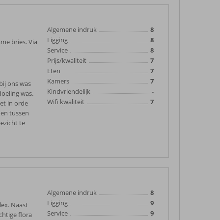
Algemene indruk
8
Ligging
8
ame bries. Via
Service
8
Prijs/kwaliteit
7
Eten
7
Kamers
7
bij ons was
Kindvriendelijk
-
doeling was.
Wifi kwaliteit
7
et in orde
 en tussen
ezicht te
Algemene indruk
8
Ligging
9
lex. Naast
Service
9
chtige flora