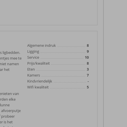
Algemene indruk
8
Ligging
9
s ligbedden.
Service
10
entjes mee te
Prijs/kwaliteit
8
e niet namen
Eten
3
ar het
Kamers
7
Kindvriendelijk
-
Wifi kwaliteit
5
genieten van
orden elke
 dunne
 afvoerputje
f probeer
r is het