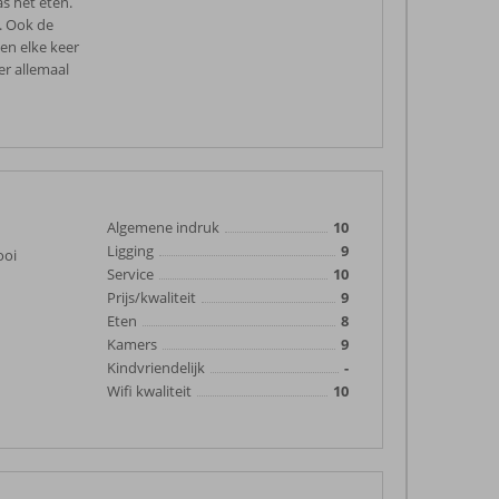
s het eten.
. Ook de
den elke keer
er allemaal
Algemene indruk
10
Ligging
9
ooi
Service
10
Prijs/kwaliteit
9
Eten
8
Kamers
9
Kindvriendelijk
-
Wifi kwaliteit
10