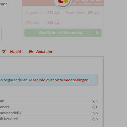
trand
*incl. alle verplichte kosten
Augustus
673
p.p.
September
673
p.p.
Oktober
686
p.p.
Bekijk beschikbaarheid
Vlucht
Autohuur
en te garanderen.
Meer info over onze beoordelingen.
ten
7,5
amers
8,1
ndvriendelijk
5,6
fi kwaliteit
8,3