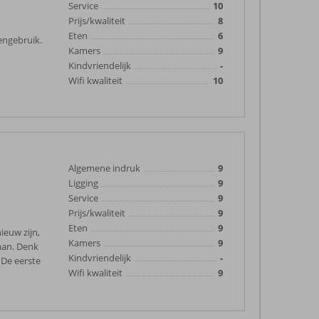
Service
10
Prijs/kwaliteit
8
Eten
6
engebruik.
Kamers
9
Kindvriendelijk
-
Wifi kwaliteit
10
Algemene indruk
9
Ligging
9
Service
9
Prijs/kwaliteit
9
Eten
9
ieuw zijn,
Kamers
9
taan. Denk
Kindvriendelijk
-
 De eerste
Wifi kwaliteit
9