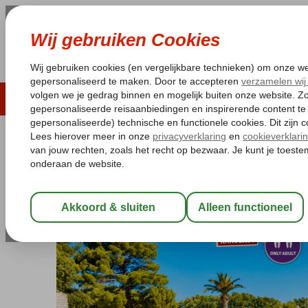
LAST MINUTE
ZOMER 2026
ZONVAKA
Pakketgarantie
Laagsteprijsgarantie*
Gratis
Griekenland
Home
Lesbos
Eftalou
Fly & Go Aquamare
Fly & Go Aquamare
All Inclusive
-
Hotel