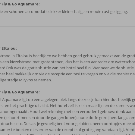
 Fly & Go Aquamare:
e en schonen accomodatie, lekker kleinschalig, en mooie rustige ligging.
 Eftalou:
strand in Eftalou is heerlijk en we hebben goed gebruik gemaakt van de grati
is een kiezelstrand met grote stenen, dus het is een aanrader om waterscho
n! Ook was de gratis shuttle van het hotel heel fijn. Wanneer we de shuttl
het heel makkelijk om via de receptie een taxi te vragen en via die manier na
llige stadje Milyvos te nemen.
 Fly & Go Aquamare:
l Aquamare ligt op een afgelegen plek langs de zee. Je kan hier dus heerlijk 
st en het prachtige uitzicht. Het hotel zelf is klein maar fijn en de kamers w
schoongemaakt. Houd wel rekening met een verouderd gebouw: denk aan
n (je hoort mensen door de gangen lopen), oude doffe gordijnen, langzaam
e douche, etc. Dus als je gevoelig bent voor geluiden, neem oordopjes mee o
kamer te boeken die verder van de receptie of grote gang vandaan ligt. Verde