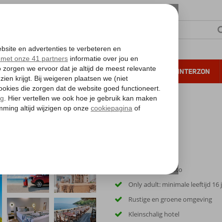
NTIE
VERRE REIZEN
ALL INCLUSIVE
WINTERZON
 annuleren*
Inclusief huurauto
Only adult: minimale leeftijd 16 
Rustige en groene omgeving
Kleinschalig hotel