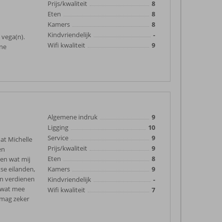
Prijs/kwaliteit
8
Eten
8
Kamers
8
Kindvriendelijk
-
 vega(n).
Wifi kwaliteit
9
one
Algemene indruk
9
Ligging
10
Service
9
dat Michelle
Prijs/kwaliteit
9
en
Eten
8
en wat mij
kse eilanden,
Kamers
9
en verdienen
Kindvriendelijk
-
k wat mee
Wifi kwaliteit
7
t mag zeker