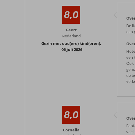
8,0
Over
De l
Geert
een 
Nederland
Gezin met oud(ere) kind(eren)
,
Over
06 juli 2026
Hote
een 
Ook 
gema
de b
verk
8,0
Over
Fant
Cornelia
veel 