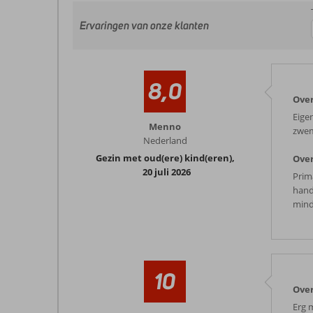
Ervaringen van onze klanten
8,0
Over
Eige
Menno
zwem
Nederland
Gezin met oud(ere) kind(eren)
,
Over
20 juli 2026
Prima
hand
mind
10
Over
Erg 