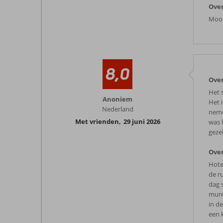
Over
Mooi
8,0
Over
Het 
Anoniem
Het 
Nederland
neme
Met vrienden
,
29 juni 2026
was 
geze
Over
Hote
de ru
dag 
mure
in d
een 