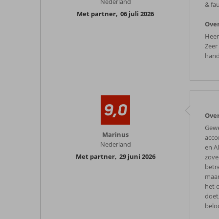
Nederland
& fa
Met partner
,
06 juli 2026
Over
Heerl
Zeer
hand
9,0
Over
Gewe
Marinus
acco
Nederland
en A
Met partner
,
29 juni 2026
zove
betr
maar
het 
doet
belo