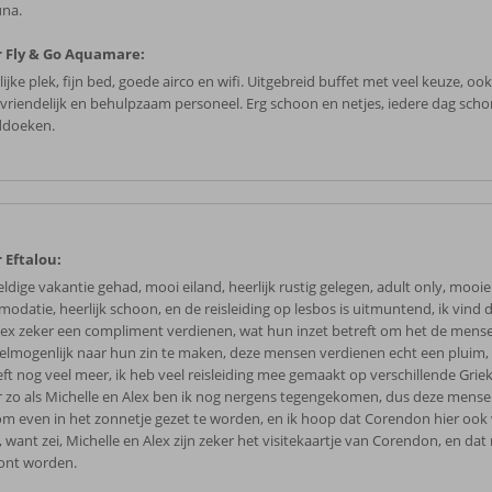
una.
 Fly & Go Aquamare:
ijke plek, fijn bed, goede airco en wifi. Uitgebreid buffet met veel keuze, ook
 vriendelijk en behulpzaam personeel. Erg schoon en netjes, iedere dag sch
doeken.
 Eftalou:
ldige vakantie gehad, mooi eiland, heerlijk rustig gelegen, adult only, mooie
modatie, heerlijk schoon, en de reisleiding op lesbos is uitmuntend, ik vind 
lex zeker een compliment verdienen, wat hun inzet betreft om het de mens
elmogenlijk naar hun zin te maken, deze mensen verdienen echt een pluim, 
eft nog veel meer, ik heb veel reisleiding mee gemaakt op verschillende Grie
 zo als Michelle en Alex ben ik nog nergens tegengekomen, dus deze mens
om even in het zonnetje gezet te worden, en ik hoop dat Corendon hier oo
, want zei, Michelle en Alex zijn zeker het visitekaartje van Corendon, en da
ont worden.