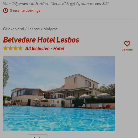
en
Voor “Algemene indruk” en “Service” krijgt Aquamare een 8,5!
groene
5 recente boekingen
omgeving
Kleinschalig
hotel
Griekenland
Belvedere Hotel Lesbos
Home
Lesbos
Molyvos
Op
Belvedere Hotel Lesbos
loopafstand
van het
All Inclusive
-
Hotel
bewaar
kiezelstrand
Shuttleservice
naar Molyvos
Een