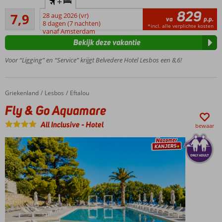
+
prachtig
829
Goed
weids
7,9
28 aug 2026 (vr)
va
p.p.
129
uitzicht
8 dagen (7 nachten)
*incl. alle verplichte kosten
beoordelingen
vanaf Amsterdam
Een
Bekijk deze vakantie
gemoedelijke
sfeer en
Voor “Ligging” en “Service” krijgt Belvedere Hotel Lesbos een 8,6!
rustig
gelegen
Het
Griekenland
Fly & Go Aquamare
Home
Lesbos
Eftalou
centrum
Fly & Go Aquamare
van
Molyvos
All Inclusive
-
Hotel
bewaar
op ca.
2,5 km
Geniet
van All
Inclusive