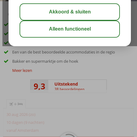
03:30
aug 32°
C
delen
bewaar
Op loopafstand van het levendige centrum van Nidri
Uitstekend onderhouden en schone studio’s
Vanaf het zwembad met pool bar prachtig uitzicht op de bergen
Een van de best beoordeelde accommodaties in de regio
Bakker en supermarktje om de hoek
Meer lezen
9,3
Uitstekend
38 beoordelingen
+
30 aug 2026 (zo)
10 dagen (9 nachten)
vanaf Amsterdam