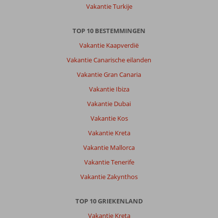
Studios:
Vakantie Turkije
Studio
Philippos
TOP 10 BESTEMMINGEN
is
echt
Vakantie Kaapverdië
een
Vakantie Canarische eilanden
aanrader!
Zeer
Vakantie Gran Canaria
fraaie
Vakantie Ibiza
accommodatie,
zeer
Vakantie Dubai
goed
Vakantie Kos
onderhouden.
Kamers
Vakantie Kreta
keurig,
Vakantie Mallorca
zeer
schoon.
Vakantie Tenerife
Elke
Vakantie Zakynthos
dag
schoonmaak.
Zwembad
TOP 10 GRIEKENLAND
zeer
Vakantie Kreta