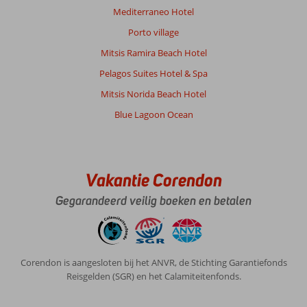
Over
Mediterraneo Hotel
Nidri:
Porto village
Nidri
is
Mitsis Ramira Beach Hotel
een
Pelagos Suites Hotel & Spa
goede
uitvalsbasis
Mitsis Norida Beach Hotel
om
Blue Lagoon Ocean
het
eiland
te
ontdekken.
En
Vakantie Corendon
je
kunt
Gegarandeerd veilig boeken en betalen
er
's-
avonds
heerlijk
Corendon is aangesloten bij het ANVR, de Stichting Garantiefonds
eten
Reisgelden (SGR) en het Calamiteitenfonds.
in
één