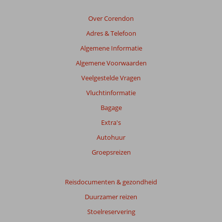
van
de
Over Corendon
getoonde
Adres & Telefoon
beoordelingen
te
Algemene Informatie
garanderen.
Algemene Voorwaarden
Meer
info
Veelgestelde Vragen
over
Vluchtinformatie
onze
beoordelingen.
Bagage
Extra's
Totale
Autohuur
score
Groepsreizen
Gebaseerd
op:
38
Reisdocumenten & gezondheid
beoordelingen
Duurzamer reizen
Stoelreservering