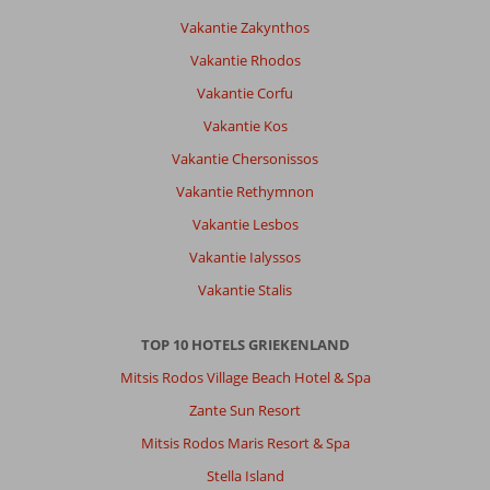
netjes
onderhouden.
Vakantie Zakynthos
Eigenaren
Vakantie Rhodos
vriendelijk
en
Vakantie Corfu
behulpzaam!
Vakantie Kos
Top
verblijf
Vakantie Chersonissos
gehad!
Vakantie Rethymnon
Algemene indruk
10
Eten
-
Vakantie Lesbos
Ligging
9
Kamers
10
Vakantie Ialyssos
Service
10
Kindvriendelijk
-
Prijs/kwaliteit
10
Wifi kwaliteit
Vakantie Stalis
8
TOP 10 HOTELS GRIEKENLAND
Anoniem
9,0
Mitsis Rodos Village Beach Hotel & Spa
Nederland
Met partner
Zante Sun Resort
,
08 juli 2026
Mitsis Rodos Maris Resort & Spa
Stella Island