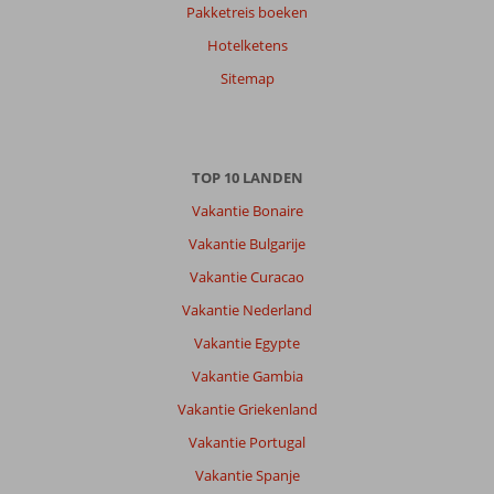
Anna
10
Pakketreis boeken
Nederland
Hotelketens
Met partner
,
13 juli 2026
Sitemap
Over
Nidri:
TOP 10 LANDEN
Lefkas
Vakantie Bonaire
is
een
Vakantie Bulgarije
aanrader,
Vakantie Curacao
wel
een
Vakantie Nederland
auto,
Vakantie Egypte
brommer
of
Vakantie Gambia
quad
Vakantie Griekenland
huren
Vakantie Portugal
Over
Vakantie Spanje
Phillipos