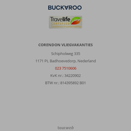
van
de
vele
restaurantjes
in
het
haventje.
CORENDON VLIEGVAKANTIES
Over
Phillipos
Schipholweg 335
Studios:
1171 PL Badhoevedorp, Nederland
Super
023 7510606
mooi
KvK nr.: 34220902
en
BTW nr.: 814395892 B01
schoon
appartementencomplex
met
hele
nette
gerenoveerde
kamers.
Eigenaren
TourWeb
zijn