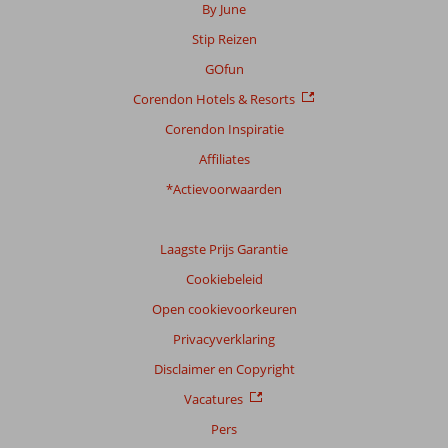
Scoreverdeling
By June
Algemene indruk
9,3
Eten
8,3
Stip Reizen
Ligging
9,2
Kamers
8,9
Service
9,2
Kindvriendelijk
8,0
GOfun
Prijs/kwaliteit
9,1
Wifi kwaliteit
7,5
Corendon Hotels & Resorts
Corendon Inspiratie
Ervaringen
van
Affiliates
onze
klanten
*Actievoorwaarden
Taal
Nederlands (NL) (38)
Laagste Prijs Garantie
Filter
Cookiebeleid
reisgezelschap
Open cookievoorkeuren
Alle
Privacyverklaring
Sorteren
op
Disclaimer en Copyright
datum (nieuw > oud)
Vacatures
Pers