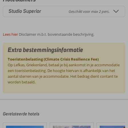
Studio Superior
Geschikt voor max 2 pers.
Lees hier
Disclaimer m.b.t. bovenstaande beschrijving.
Extra bestemmingsinformatie
Toeristenbelasting (Climate Crisis Resilience Fee)
Op Lefkas, Griekenland, betaal je bij aankomst in je accommodatie
een toeristenbelasting. De hoogte hiervan is afhankelijk van het
aantal sterren van je accommodatie. Het bedrag dient contant te
worden betaald.
De
beoordelingen
zijn
door
Gerelateerde hotels
onze
klanten