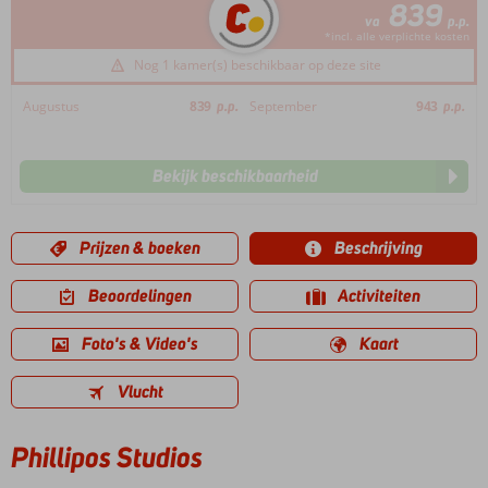
839
va
p.p.
*incl. alle verplichte kosten
Nog 1 kamer(s) beschikbaar op deze site
Augustus
839
p.p.
September
943
p.p.
Bekijk beschikbaarheid
Prijzen & boeken
Beschrijving
Beoordelingen
Activiteiten
Foto's & Video's
Kaart
Vlucht
Phillipos Studios