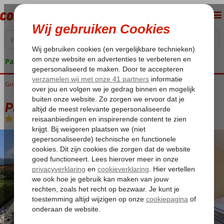
Pakketgarantie
Griekenland
Home
Lefkas
Nidri
Phillipos Studios
Phillipos Studios
Logies
-
Appartement