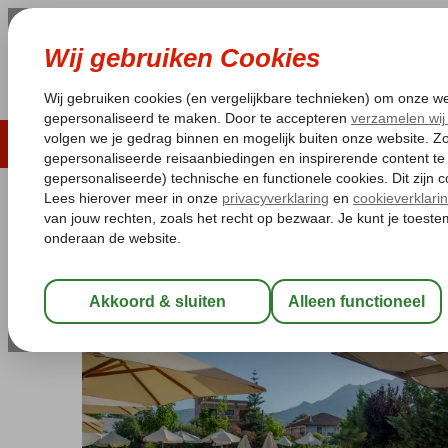
LAST MINUTE
ZOMER 2026
ZONVAKA
Pakketgarantie
Laagsteprijsgarantie*
Gratis
Griekenland
Home
Lefkas
Nidri
Palmyra Hotel
Palmyra Hotel
Logies en ontbijt
-
Hotel