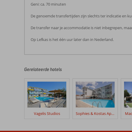
Geni: ca. 70 minuten
De genoemde transfertijden zijn slechts ter indicatie en
De transfer naar je accommodatie is niet inbegrepen, maar
Op Lefkas is het één uur later dan in Nederland.
De
beoordelingen
zijn
door
Gerelateerde hotels
onze
klanten
geschreven
na
hun
verblijf
in
Vagelis Studios
Sophies & Kostas Appartementen
Mad
Palmyra
Hotel