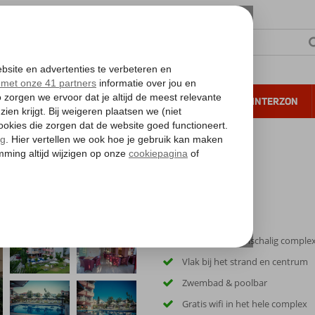
NTIE
VERRE REIZEN
ALL INCLUSIVE
WINTERZON
 annuleren*
Modern en kleinschalig comple
Vlak bij het strand en centrum
Zwembad & poolbar
Gratis wifi in het hele complex