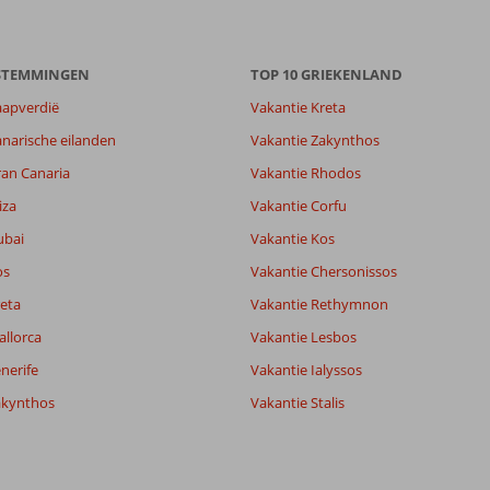
ESTEMMINGEN
TOP 10 GRIEKENLAND
aapverdië
Vakantie Kreta
4,0
narische eilanden
Vakantie Zakynthos
7,0
ran Canaria
Vakantie Rhodos
lijk
-
it
8,8
iza
Vakantie Corfu
ubai
Vakantie Kos
os
Vakantie Chersonissos
Filter reisgezelschap
Sorteren op
Alle
datum (nieuw > oud)
eta
Vakantie Rethymnon
allorca
Vakantie Lesbos
nerife
Vakantie Ialyssos
akynthos
Vakantie Stalis