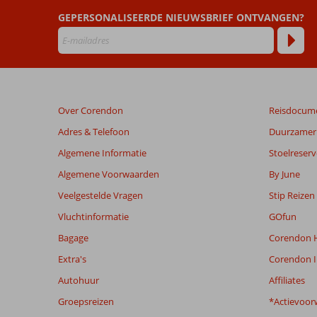
Beoordelingen
GEPERSONALISEERDE NIEUWSBRIEF ONTVANGEN?
die
ouder
zijn
dan
48
maanden
Over Corendon
Reisdocum
worden
niet
Adres & Telefoon
Duurzamer 
meer
Algemene Informatie
Stoelreserv
weergegeven
om
Algemene Voorwaarden
By June
de
Veelgestelde Vragen
Stip Reizen
relevantie
van
Vluchtinformatie
GOfun
de
Bagage
Corendon H
getoonde
beoordelingen
Extra's
Corendon I
te
Autohuur
Affiliates
garanderen.
Meer
Groepsreizen
*Actievoor
info