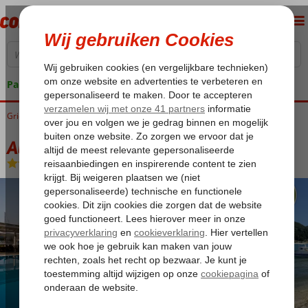
Pakketgarantie
Griekenland
Home
Lefkas
Nidri
Athesis Apartments
Athesis Apartments
Logies
-
Appartement