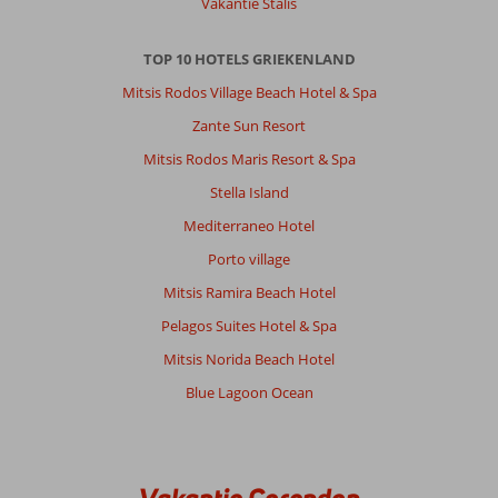
Vakantie Stalis
bezoeken.
TOP 10 HOTELS GRIEKENLAND
Over
Athesis
Mitsis Rodos Village Beach Hotel & Spa
Apartments:
Zante Sun Resort
Athesis
is
Mitsis Rodos Maris Resort & Spa
ons
Stella Island
zeer
goed
Mediterraneo Hotel
bevallen.
Porto village
De
eigenaresse
Mitsis Ramira Beach Hotel
Effie
Pelagos Suites Hotel & Spa
is
ontzettend
Mitsis Norida Beach Hotel
lief
Blue Lagoon Ocean
en
zorgt
ervoor
dat
het