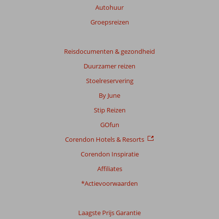
Totale
Autohuur
score
Groepsreizen
Gebaseerd
op:
18
Reisdocumenten & gezondheid
beoordelingen
Duurzamer reizen
Stoelreservering
Scoreverdeling
By June
Algemene indruk
8,9
Eten
8,6
Stip Reizen
Ligging
8,2
Kamers
8,6
Service
9,0
Kindvriendelijk
-
GOfun
Prijs/kwaliteit
8,4
Wifi kwaliteit
7,1
Corendon Hotels & Resorts
Corendon Inspiratie
Ervaringen
van
Affiliates
onze
klanten
*Actievoorwaarden
Taal
Nederlands (NL) (18)
Laagste Prijs Garantie