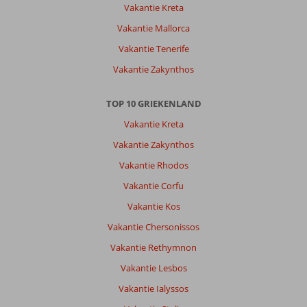
Vakantie Kreta
Vakantie Mallorca
Marja
10
Vakantie Tenerife
Nederland
Met partner
,
Vakantie Zakynthos
17 september 2025
TOP 10 GRIEKENLAND
Over
Vakantie Kreta
Nidri:
Vakantie Zakynthos
Lefkas
Vakantie Rhodos
is
een
Vakantie Corfu
prachtig
Vakantie Kos
eiland.
Mooie
Vakantie Chersonissos
natuur
Vakantie Rethymnon
en
leuke
Vakantie Lesbos
dorpjes
Vakantie Ialyssos
om
te