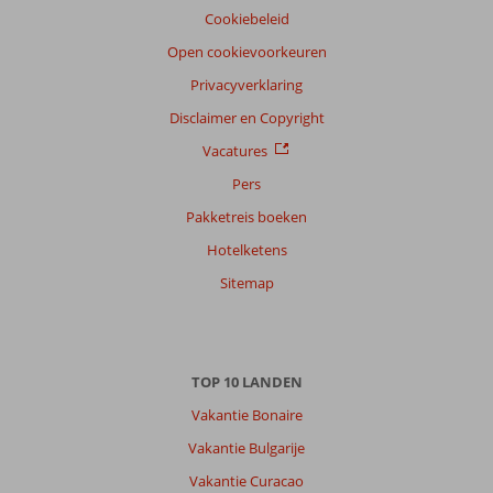
Filter
Cookiebeleid
reisgezelschap
Open cookievoorkeuren
Alle
Privacyverklaring
Sorteren
op
Disclaimer en Copyright
datum (nieuw > oud)
Vacatures
Pers
Krisnedaat
8,0
Pakketreis boeken
Nederland
Hotelketens
Alleen
,
24 september 2025
Sitemap
Over
Nidri:
TOP 10 LANDEN
Heel
Vakantie Bonaire
mooi
zijn
Vakantie Bulgarije
en
Vakantie Curacao
bestemming