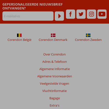
GEPERSONALISEERDE NIEUWSBRIEF
48
ONTVANGEN?
maanden
worden
niet
meer
weergegeven
om
de
Corendon België
Corendon Denmark
Corendon Zweden
relevantie
van
de
Over Corendon
getoonde
Adres & Telefoon
beoordelingen
te
Algemene Informatie
garanderen.
Algemene Voorwaarden
Meer
info
Veelgestelde Vragen
over
Vluchtinformatie
onze
beoordelingen.
Bagage
Extra's