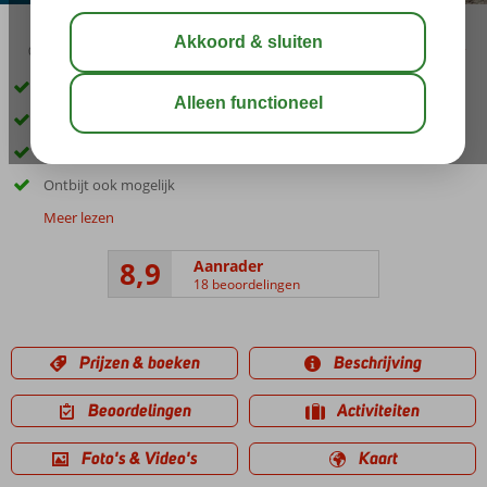
03:30
aug 32°
C
delen
bewaar
Kleinschalig complex aan zee
Op ca. 800 m van Nidri
Een zwembad met zonneterras
Ontbijt ook mogelijk
Meer lezen
8,9
Aanrader
18 beoordelingen
Prijzen & boeken
Beschrijving
Beoordelingen
Activiteiten
Foto's & Video's
Kaart