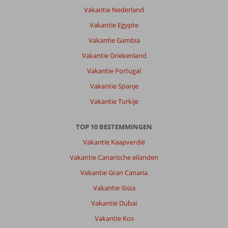
altijd
Vakantie Nederland
goed
Vakantie Egypte
omgeving
groen
Vakantie Gambia
Vakantie Griekenland
Over
Athesis
Vakantie Portugal
Apartments:
Vakantie Spanje
Liggen
heel
Vakantie Turkije
mooi
overzicht
TOP 10 BESTEMMINGEN
heel
goed
Vakantie Kaapverdië
omgeving
Vakantie Canarische eilanden
is
prachtig
Vakantie Gran Canaria
Vakantie Ibiza
Algemene indruk
8
Eten
8
Ligging
7
Kamers
8
Vakantie Dubai
Service
8
Kindvriendelijk
-
Vakantie Kos
Prijs/kwaliteit
7
Wifi kwaliteit
7