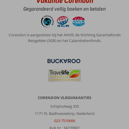
Vakantie Corendon
je
Gegarandeerd veilig boeken en betalen
aan
niets
ontbreekt.
Personeel
is
Corendon is aangesloten bij het ANVR, de Stichting Garantiefonds
ook
Reisgelden (SGR) en het Calamiteitenfonds.
zeer
vriendelijk
en
behulpzaam.
Kortom
een
geweldige
accommodatie
om
te
CORENDON VLIEGVAKANTIES
verblijven.
Schipholweg 335
Algemene indruk
10
Eten
10
1171 PL Badhoevedorp, Nederland
Ligging
10
Kamers
10
023 7510606
Service
10
Kindvriendelijk
-
KvK nr.: 34220902