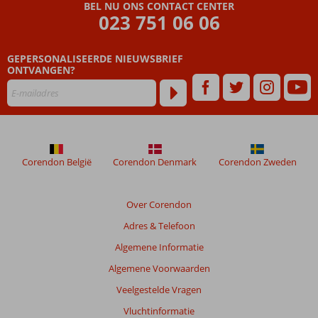
Beoordelingen
BEL NU ONS CONTACT CENTER
die
023 751 06 06
ouder
zijn
GEPERSONALISEERDE NIEUWSBRIEF
dan
ONTVANGEN?
48
maanden
worden
niet
meer
weergegeven
om
Corendon België
Corendon Denmark
Corendon Zweden
de
relevantie
van
Over Corendon
de
Adres & Telefoon
getoonde
beoordelingen
Algemene Informatie
te
Algemene Voorwaarden
garanderen.
Meer
Veelgestelde Vragen
info
Vluchtinformatie
over