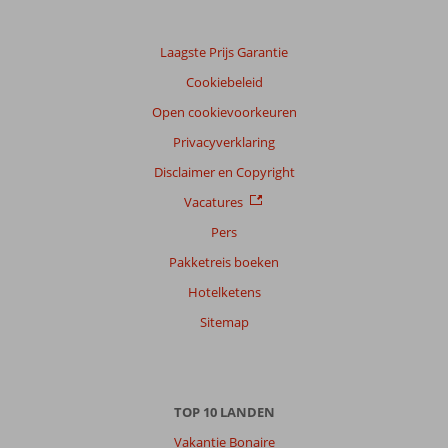
klanten
Taal
Laagste Prijs Garantie
Nederlands (NL) (16)
Cookiebeleid
Filter
reisgezelschap
Open cookievoorkeuren
Alle
Privacyverklaring
Sorteren
Disclaimer en Copyright
op
Vacatures
datum (nieuw > oud)
Pers
Pakketreis boeken
Anoniem
9,0
Hotelketens
Nederland
Alleen
,
Sitemap
15 mei 2026
Over
TOP 10 LANDEN
Ligia:
Vakantie Bonaire
Heerlijk