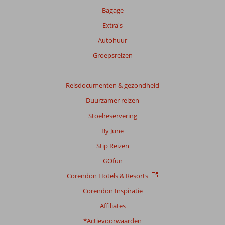
onze
Bagage
beoordelingen.
Extra's
Autohuur
Totale
score
Groepsreizen
Gebaseerd
op:
Reisdocumenten & gezondheid
17
Duurzamer reizen
beoordelingen
Stoelreservering
By June
Scoreverdeling
Stip Reizen
Algemene indruk
9,0
Eten
8,5
Ligging
9,5
Kamers
8,2
GOfun
Service
9,4
Kindvriendelijk
-
Corendon Hotels & Resorts
Prijs/kwaliteit
9,2
Wifi kwaliteit
7,5
Corendon Inspiratie
Ervaringen
Affiliates
van
onze
*Actievoorwaarden