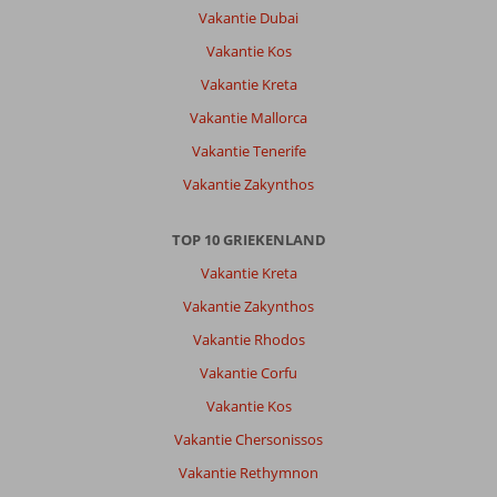
bed
Vakantie Dubai
en
Vakantie Kos
kussens
Vakantie Kreta
Algemene indruk
9
Eten
-
Vakantie Mallorca
Ligging
9
Kamers
8
Service
10
Kindvriendelijk
-
Vakantie Tenerife
Prijs/kwaliteit
7
Wifi kwaliteit
6
Vakantie Zakynthos
TOP 10 GRIEKENLAND
Anoniem
9,0
Nederland
Vakantie Kreta
Met partner
Vakantie Zakynthos
,
07 mei 2026
Vakantie Rhodos
Vakantie Corfu
Over
Vakantie Kos
Ligia:
Vakantie Chersonissos
Hotel
Vakantie Rethymnon
pal