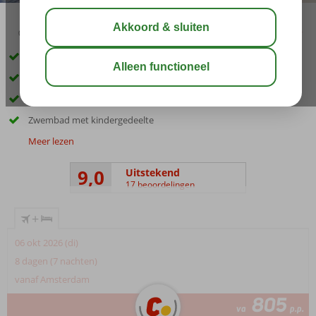
03:30
aug 32°
C
delen
bewaar
Loop zo het strand op
Gratis wifi in het gehele complex
Kamers met bergzicht of zeezicht
Zwembad met kindergedeelte
Meer lezen
9,0
Uitstekend
17 beoordelingen
+
06 okt 2026 (di)
8 dagen (7 nachten)
vanaf Amsterdam
805
va
p.p.