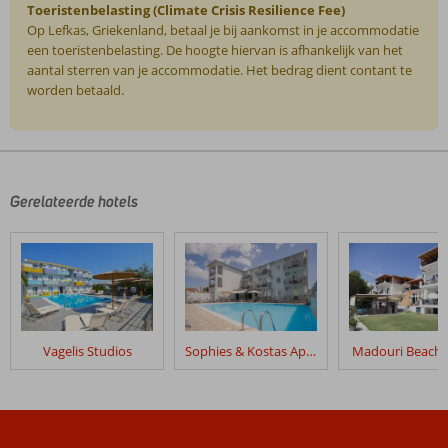
Toeristenbelasting (Climate Crisis Resilience Fee)
Op Lefkas, Griekenland, betaal je bij aankomst in je accommodatie
een toeristenbelasting. De hoogte hiervan is afhankelijk van het
aantal sterren van je accommodatie. Het bedrag dient contant te
worden betaald.
De
beoordelingen
zijn
door
Gerelateerde hotels
onze
klanten
geschreven
na
hun
verblijf
in
Vagelis Studios
Sophies & Kostas Appartementen
Madouri Beach 
Porto
Lygia
Hotel