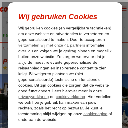
Pakketgarantie
Griekenland
Home
Lefkas
Ligia
Porto Lygia Hotel
Porto Lygia Hotel
Logies en ontbijt
-
Hotel