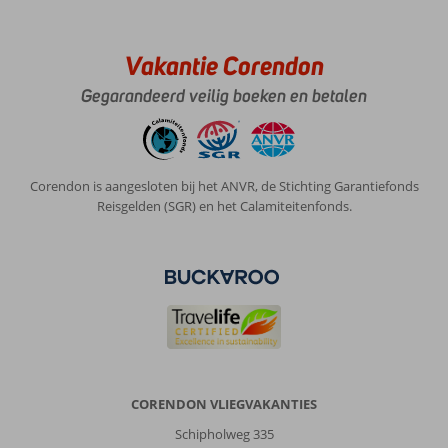
zeer
behulpzaam
Vakantie Corendon
Algemene indruk
9
Eten
8
Gegarandeerd veilig boeken en betalen
Ligging
10
Kamers
8
Service
9
Kindvriendelijk
-
Prijs/kwaliteit
10
Wifi kwaliteit
7
Corendon is aangesloten bij het ANVR, de Stichting Garantiefonds
Irene
Reisgelden (SGR) en het Calamiteitenfonds.
9,0
Nederland
Met partner
,
28 juni 2025
Over
Ligia:
Het
CORENDON VLIEGVAKANTIES
hotel
ligt
Schipholweg 335