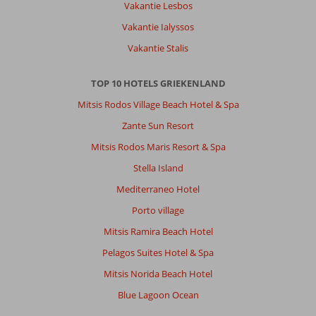
aan
Vakantie Lesbos
de
Vakantie Ialyssos
Ionische
Zee
Vakantie Stalis
&
zwembad.
TOP 10 HOTELS GRIEKENLAND
Behulpzame
staff
Mitsis Rodos Village Beach Hotel & Spa
Zante Sun Resort
Over
Porto
Mitsis Rodos Maris Resort & Spa
Lygia
Stella Island
Hotel:
Uitzicht
Mediterraneo Hotel
op
Porto village
zee,
wat
Mitsis Ramira Beach Hotel
wil
Pelagos Suites Hotel & Spa
je
nog
Mitsis Norida Beach Hotel
meer.
Blue Lagoon Ocean
Eigenaar
Sotiris