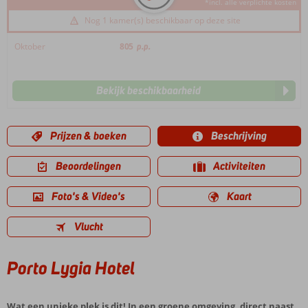
*incl. alle verplichte kosten
Nog 1 kamer(s) beschikbaar op deze site
Oktober
805
p.p.
Bekijk beschikbaarheid
Prijzen & boeken
Beschrijving
Beoordelingen
Activiteiten
Foto's & Video's
Kaart
Vlucht
Porto Lygia Hotel
Wat een unieke plek is dit! In een groene omgeving, direct naast