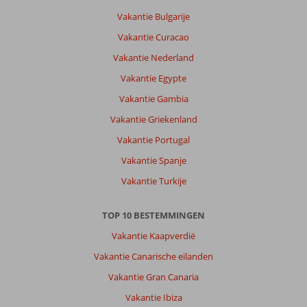
rustig.
Vakantie Bulgarije
Alleen
Vakantie Curacao
drukke
weg
Vakantie Nederland
lang
Vakantie Egypte
het
hotel.
Vakantie Gambia
Geen
Vakantie Griekenland
supermarkt
dichtbij.
Vakantie Portugal
Vakantie Spanje
Over
Porto
Vakantie Turkije
Lygia
Hotel:
TOP 10 BESTEMMINGEN
Sympathiek
personeel.
Vakantie Kaapverdië
Schoon.
Vakantie Canarische eilanden
Goede
eenpersoons
Vakantie Gran Canaria
kamer,
Vakantie Ibiza
goed