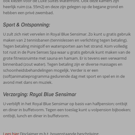
ook kiezen voor de Luxe Suites Waterfront. Ook deze kamers zijn
heerlijk ruim (ca. 55m2) en deze zijn gelegen op de begane grond en
hebben een privé zwembad.
Sport & Ontspanning:
U zult zich niet vervelen in Royal Blue Sensimar. Zo kunt u gratis gebruik
maken van 2 tennisbanen (tennislessen en verlichting tegen betaling).
Tegen betaling minigolf en watersporten aan het strand. Kom volledig
tot rust in de Pure Senses Spa waar u gratis gebruik kunt maken van de
grote fitnessruimte met sauna en hamam. Er is tevens een verwarmd
binnenbad (zout water). Tegen betaling zijn er diverse massages en
schoonheidsbehandelingen mogelijk. Verder is er een
(soft)animatieprogramma gedurende dag met sport en spel en in de
avond met dans en muziek.
Verzorging: Royal Blue Sensimar
U verblijft in het Royal Blue Sensimar op basis van halfpension; ontbijt
en diner in buffetvorm. Tegen een toeslag kunt u volpension bijboeken;
ontbijt, lunch en diner in buffetvorm.
Lees hier
Disclaimer m.b.t. bovenstaande beschrijving.