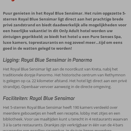
Puur genieten in het Royal Blue Sensimar. Het ruim opgezette 5-
sterren Royal Blue Sensimar ligt direct aan het prachtige brede
privé zandstrand en biedt daadwerkelijk alle mogelijkheden voor
een heerlijke vakantie! In dit Only Adult hotel worden uw
zintuigen geprikkeld; zo biedt het hotel u een Pure Senses Spa,
luxe kamers, toprestaurants en nog zoveel meer…tijd om eens
goed in de watten gelegd te worden!
Ligging: Royal Blue Sensimar in Panormo
Het Royal Blue Sensimar ligt aan de noordkust van Kreta, nabij het
traditionele dorpje Panormo. Het historische centrum van Rethymnon
is gelegen op ca. 22 kilometer afstand. Het hotel ligt direct aan een privé
strand(je). Openbaar vervoer aanwezig in de directe omgeving.
Faciliteiten: Royal Blue Sensimar
Het 5-sterren Royal Blue Sensimar heeft 190 kamers verdeeld over
meerdere gebouwtjes en heeft een receptie, lobby met zitjes en een
bibliotheek. Voor uw maaltijden kunt u terecht in 4 restaurants waarvan
3 á la carte restaurants. Drankjes zijn verkrijgbaar in één van de 4 bars
waaronder een gezellige sigarenbar. In de tuin liggen meerdere