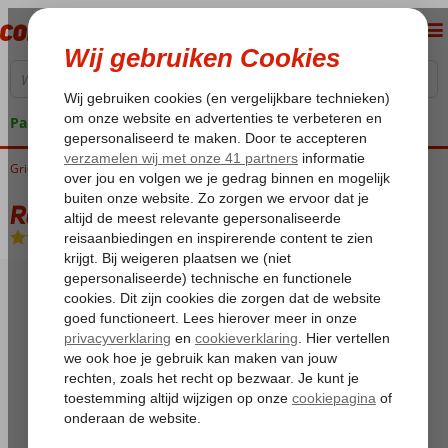
Pakketgarantie
Griekenland
Home
Kreta
Rethymnon
Royal Blue Sensimar
Royal Blue Sensimar
Halfpension
-
Hotel