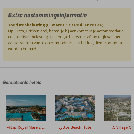
Extra bestemmingsinformatie
Toeristenbelasting (Climate Crisis Resilience Fee)
Op Kreta, Griekenland, betaal je bij aankomst in je accommodatie
een toeristenbelasting. De hoogte hiervan is afhankelijk van het
aantal sterren van je accommodatie. Het bedrag dient contant te
worden betaald.
De
beoordelingen
zijn
door
Gerelateerde hotels
onze
klanten
geschreven
na
hun
verblijf
in
Mitsis Royal Mare & Thalasso Resort
Lyttos Beach Hotel
RG Village Cr
Royal