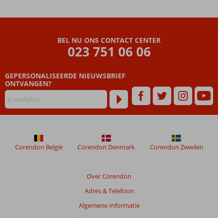
Blue
Sensimar
Beoordelingen
BEL NU ONS CONTACT CENTER
die
023 751 06 06
ouder
zijn
GEPERSONALISEERDE NIEUWSBRIEF
dan
ONTVANGEN?
48
maanden
worden
niet
meer
weergegeven
om
Corendon België
Corendon Denmark
Corendon Zweden
de
relevantie
van
Over Corendon
de
Adres & Telefoon
getoonde
beoordelingen
Algemene Informatie
te