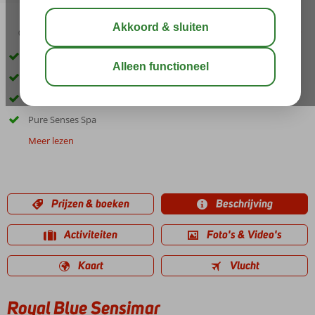
03:30
aug 29°
C
delen
bewaar
Only Adult: min. leeftijd 16 jaar
Nabij het dorpje Panormo
Volpension ook mogelijk
Pure Senses Spa
Meer lezen
Prijzen & boeken
Beschrijving
Activiteiten
Foto's & Video's
Kaart
Vlucht
Royal Blue Sensimar