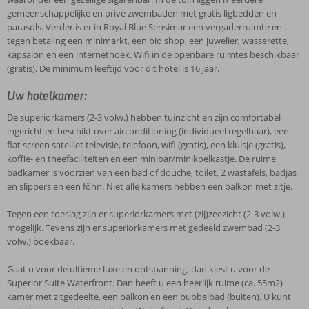
gemeenschappelijke en privé zwembaden met gratis ligbedden en
parasols. Verder is er in Royal Blue Sensimar een vergaderruimte en
tegen betaling een minimarkt, een bio shop, een juwelier, wasserette,
kapsalon en een internethoek. Wifi in de openbare ruimtes beschikbaar
(gratis). De minimum leeftijd voor dit hotel is 16 jaar.
Uw hotelkamer:
De superiorkamers (2-3 volw.) hebben tuinzicht en zijn comfortabel
ingericht en beschikt over airconditioning (individueel regelbaar), een
flat screen satelliet televisie, telefoon, wifi (gratis), een kluisje (gratis),
koffie- en theefaciliteiten en een minibar/minikoelkastje. De ruime
badkamer is voorzien van een bad of douche, toilet, 2 wastafels, badjas
en slippers en een föhn. Niet alle kamers hebben een balkon met zitje.
Tegen een toeslag zijn er superiorkamers met (zij)zeezicht (2-3 volw.)
mogelijk. Tevens zijn er superiorkamers met gedeeld zwembad (2-3
volw.) boekbaar.
Gaat u voor de ultieme luxe en ontspanning, dan kiest u voor de
Superior Suite Waterfront. Dan heeft u een heerlijk ruime (ca. 55m2)
kamer met zitgedeelte, een balkon en een bubbelbad (buiten). U kunt