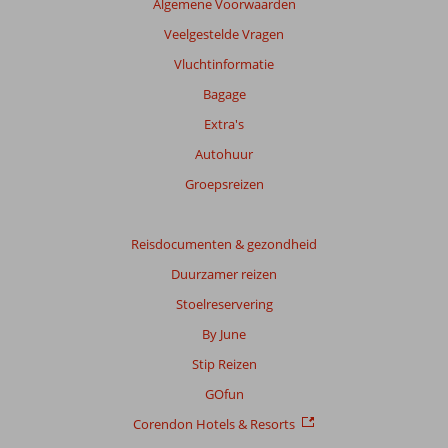
Algemene Voorwaarden
garanderen.
Meer
Veelgestelde Vragen
info
Vluchtinformatie
over
onze
Bagage
beoordelingen.
Extra's
Autohuur
Groepsreizen
Reisdocumenten & gezondheid
Duurzamer reizen
Stoelreservering
By June
Stip Reizen
GOfun
Corendon Hotels & Resorts