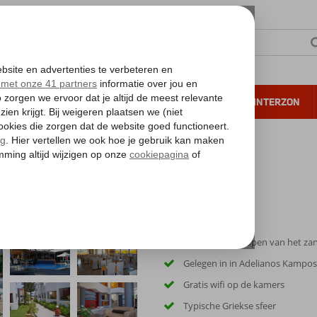
NTIE
VERRE REIZEN
ALL INCLUSIVE
WINTERZON
 annuleren*
Ca. 5 minuten lopen van het za
Gelegen in in Adelianos Kampos
Gratis wifi op de kamers
Typische Griekse sfeer