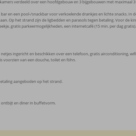
 79 kamers verdeeld over een hoofdgebouw en 3 bijgebouwen met maximaal 3 
en bar en een pool-/snackbar voor verkoelende drankjes en lichte snacks. In
aan. Op het strand zijn de ligbedden en parasols tegen betaling. Voor de kin
eekje, gratis parkeermogelijkheden, een internetcafé (15 min. per dag gratis
jes ingericht en beschikken over een telefoon, gratis airconditioning, wifi (gr
is voorzien van een douche, toilet en föhn.
etaling aangeboden op het strand.
; ontbijt en diner in buffetvorm.