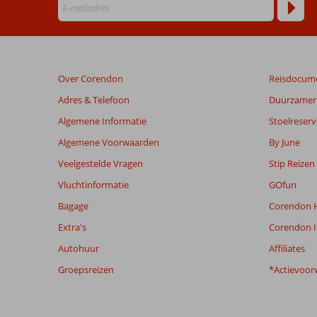
ouder
zijn
dan
48
maanden
Over Corendon
Reisdocum
worden
niet
Adres & Telefoon
Duurzamer 
meer
Algemene Informatie
Stoelreserv
weergegeven
om
Algemene Voorwaarden
By June
de
Veelgestelde Vragen
Stip Reizen
relevantie
van
Vluchtinformatie
GOfun
de
Bagage
Corendon H
getoonde
beoordelingen
Extra's
Corendon I
te
Autohuur
Affiliates
garanderen.
Meer
Groepsreizen
*Actievoor
info
over
onze