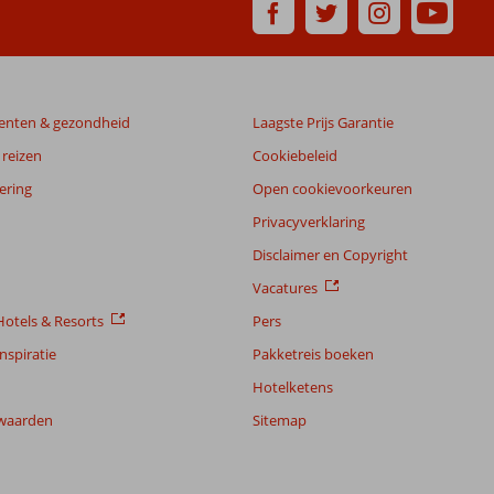
enten & gezondheid
Laagste Prijs Garantie
reizen
Cookiebeleid
ering
Open cookievoorkeuren
Privacyverklaring
Disclaimer en Copyright
Vacatures
otels & Resorts
Pers
nspiratie
Pakketreis boeken
Hotelketens
waarden
Sitemap