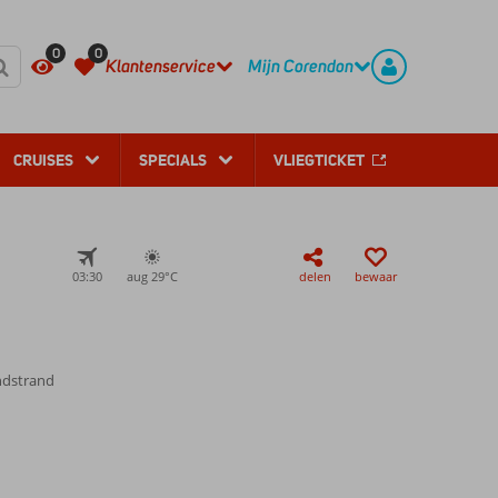
REGISTREER
CONTACT
0
0
Klantenservice
Mijn Corendon
CRUISES
SPECIALS
VLIEGTICKET
03:30
aug 29°
C
delen
bewaar
ndstrand