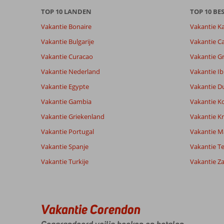
beoordelingen.
TOP 10 LANDEN
TOP 10 B
Vakantie Bonaire
Vakantie K
Vakantie Bulgarije
Vakantie Ca
Vakantie Curacao
Vakantie G
Vakantie Nederland
Vakantie Ib
Vakantie Egypte
Vakantie D
Vakantie Gambia
Vakantie K
Vakantie Griekenland
Vakantie Kr
Vakantie Portugal
Vakantie M
Vakantie Spanje
Vakantie Te
Vakantie Turkije
Vakantie Z
Vakantie Corendon