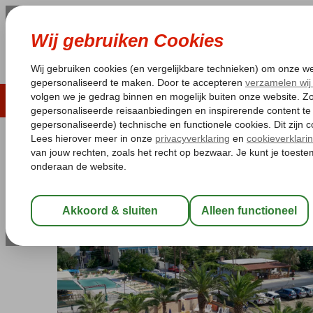
LAST MINUTE
ZOMER 2026
ZONVAKA
Pakketgarantie
Laagsteprijsgarantie*
Gratis
Griekenland
Home
Kreta
Rethymnon
Palladion Hotel
Palladion Hotel
Halfpension
-
Hotel