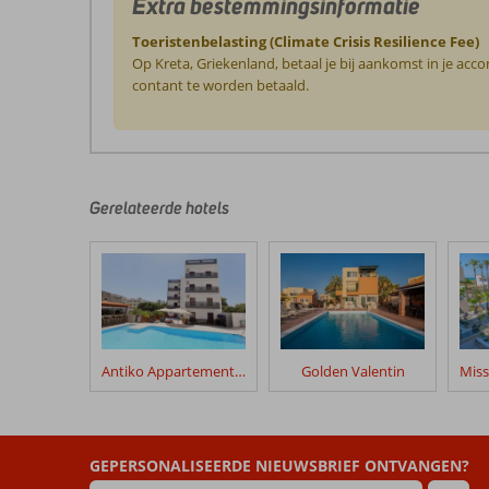
Extra bestemmingsinformatie
Toeristenbelasting (Climate Crisis Resilience Fee)
Op Kreta, Griekenland, betaal je bij aankomst in je ac
contant te worden betaald.
De
beoordelingen
zijn
door
Gerelateerde hotels
onze
klanten
geschreven
na
hun
verblijf
in
Antiko Appartementen
Golden Valentin
Palladion
Hotel
Beoordelingen
GEPERSONALISEERDE NIEUWSBRIEF ONTVANGEN?
die