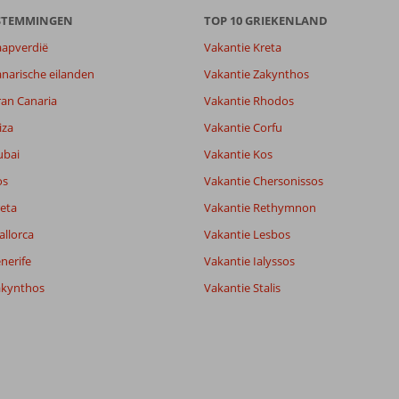
ESTEMMINGEN
TOP 10 GRIEKENLAND
aapverdië
Vakantie Kreta
narische eilanden
Vakantie Zakynthos
ran Canaria
Vakantie Rhodos
iza
Vakantie Corfu
ubai
Vakantie Kos
os
Vakantie Chersonissos
eta
Vakantie Rethymnon
allorca
Vakantie Lesbos
nerife
Vakantie Ialyssos
akynthos
Vakantie Stalis