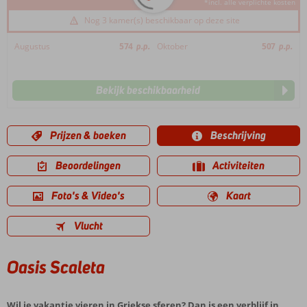
*incl. alle verplichte kosten
Nog 3 kamer(s) beschikbaar op deze site
Augustus
574
p.p.
Oktober
507
p.p.
Bekijk beschikbaarheid
Prijzen & boeken
Beschrijving
Beoordelingen
Activiteiten
Foto's & Video's
Kaart
Vlucht
Oasis Scaleta
Wil je vakantie vieren in Griekse sferen? Dan is een verblijf in