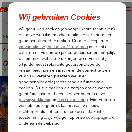
Pakketgarantie
Griekenland
Home
Kreta
Rethymnon
Oasis Scaleta
Oasis Scaleta
Logies en ontbijt
-
Hotel