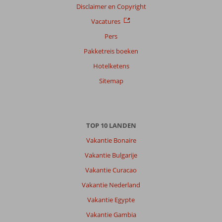
op
Disclaimer en Copyright
datum (nieuw > oud)
Vacatures
Pers
Anoniem
7,0
Pakketreis boeken
Nederland
Hotelketens
Met partner
,
05 juli 2026
Sitemap
Over
Rethymnon:
TOP 10 LANDEN
Prima
Vakantie Bonaire
beetje
afgelegen
Vakantie Bulgarije
maar
Vakantie Curacao
heerlijk
kleinschalig
Vakantie Nederland
Vakantie Egypte
Over
Oasis
Vakantie Gambia
Scaleta: