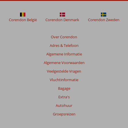
meer
weergegeven
om
de
Corendon België
Corendon Denmark
Corendon Zweden
relevantie
van
de
Over Corendon
getoonde
Adres & Telefoon
beoordelingen
te
Algemene Informatie
garanderen.
Algemene Voorwaarden
Meer
info
Veelgestelde Vragen
over
Vluchtinformatie
onze
beoordelingen.
Bagage
Extra's
Totale
Autohuur
score
Groepsreizen
Gebaseerd
op: