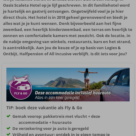
Oasis Scaleta Hotel op je lijf geschreven. In dit familiehotel word
je hartelijk en gastvrij ontvangen. Ongetwijfeld voel je je hier
direct thuis. Het hotel is in 2018 geheel gerenoveerd en biedt je
alles wat je je kunt wensen. Denk bijvoorbeeld aan het fijne
zwembad, een heerlijk kinderzwembad, een terras om heerlijk te
zonnen en comfortabele kamers met zeezicht. Ook de locatie, in
de nabije omgeving van winkels, restaurants, bars en het strand,
is aantrekkelijk. Aan jou de keuze of je op basis van Logies &
Ontbijt, Halfpension of All Incusive verblijft. Is dit iets voor jou?
TIP: boek deze vakantie als Fly & Go
Gemak voorop: pakketreis met vlucht + deze
accommodatie + huurauto
De verzekering voor je auto is geregeld
Vrijheid en avontuur: ontdek in je eigen tempo je