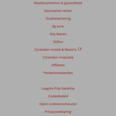
48
Reisdocumenten & gezondheid
beoordelingen
Duurzamer reizen
Stoelreservering
Scoreverdeling
By June
Algemene indruk
8,6
Eten
8,1
Stip Reizen
Ligging
7,5
Kamers
8,0
Service
9,3
Kindvriendelijk
-
GOfun
Prijs/kwaliteit
8,5
Wifi kwaliteit
8,1
Corendon Hotels & Resorts
Corendon Inspiratie
Ervaringen
van
Affiliates
onze
klanten
*Actievoorwaarden
Taal
Nederlands (NL) (25)
Laagste Prijs Garantie
Filter
Cookiebeleid
reisgezelschap
Open cookievoorkeuren
Alle
Privacyverklaring
Sorteren