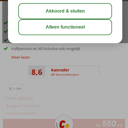
03:30
aug 29°
C
delen
bewaar
Nabij het gezellige Rethymnon
Op korte afstand van Scaleta Beach
Zwembad en apart kinderbad
Halfpension en All Inclusive ook mogelijk
Meer lezen
8,6
Aanrader
48 beoordelingen
+
07 okt 2026 (wo)
8 dagen (7 nachten)
vanaf Amsterdam
550
va
p.p.