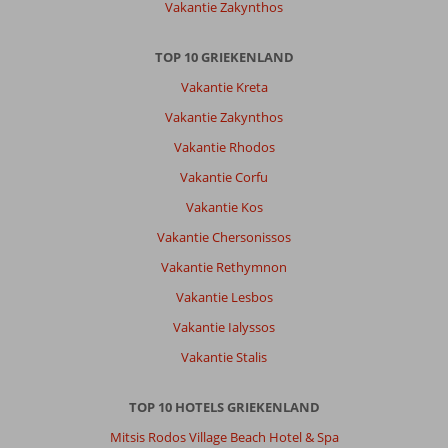
9,0
Vakantie Zakynthos
Nederland
Met partner
,
TOP 10 GRIEKENLAND
29 september 2025
Vakantie Kreta
Vakantie Zakynthos
Over
Rethymnon:
Vakantie Rhodos
Goed
Vakantie Corfu
uitzicht
Vakantie Kos
over
het
Vakantie Chersonissos
land
Vakantie Rethymnon
en
de
Vakantie Lesbos
zee.
Vakantie Ialyssos
Diverse
hele
Vakantie Stalis
mooie
plaatsen
TOP 10 HOTELS GRIEKENLAND
bezocht
zoals
Mitsis Rodos Village Beach Hotel & Spa