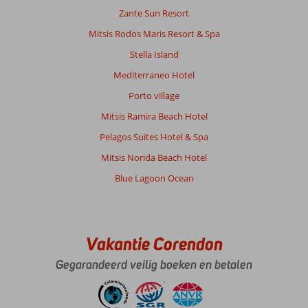
Matala,
Zante Sun Resort
Zaros
en
Mitsis Rodos Maris Resort & Spa
het
Stella Island
eiland
Santorini.
Mediterraneo Hotel
Ook
Porto village
de
mooie
Mitsis Ramira Beach Hotel
stad
Pelagos Suites Hotel & Spa
Rethymnon
bezocht.
Mitsis Norida Beach Hotel
Door
Blue Lagoon Ocean
weers
omstandigheden
helaas
ook
2
Vakantie Corendon
excursies
afgelat
Gegarandeerd veilig boeken en betalen
Over
Oasis