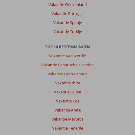
Vakantie Griekenland
Bedden
waren
Vakantie Portugal
niet
Vakantie Spanje
top.
Ontbijt
Vakantie Turkije
was
geweldig
TOP 10 BESTEMMINGEN
1x
diner
Vakantie Kaapverdië
buffet
Vakantie Canarische eilanden
gehad.
Niet
Vakantie Gran Canaria
mijn
Vakantie Ibiza
ding.
Vakantie Dubai
Algemene indruk
7
Eten
6
Vakantie Kos
Ligging
7
Kamers
6
Service
9
Kindvriendelijk
-
Vakantie Kreta
Prijs/kwaliteit
7
Wifi kwaliteit
6
Vakantie Mallorca
Vakantie Tenerife
Leendert