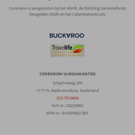
Scaleta:
Corendon is aangesloten bij het ANVR, de Stichting Garantiefonds
Het
Reisgelden (SGR) en het Calamiteitenfonds.
hotel
wordt
gerund
door
2
broers
en
het
kwam
zeer
CORENDON VLIEGVAKANTIES
familiair
Schipholweg 335
over.
Ook
1171 PL Badhoevedorp, Nederland
goede
023 7510606
service
KvK nr.: 34220902
en
BTW nr.: 814395892 B01
betrokkenheid
toen
we
beiden