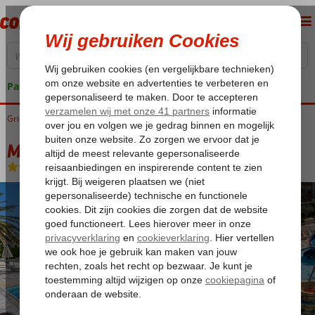
Pakketgarantie
Griekenland
Home
Kreta
Rethymnon
Minos Hotel
Minos Hotel
Logies en ontbijt
-
Hotel