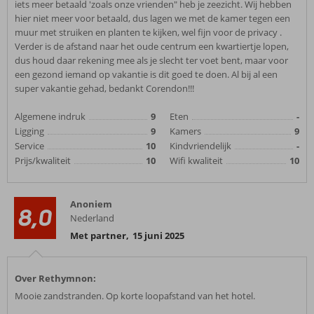
iets meer betaald 'zoals onze vrienden" heb je zeezicht. Wij hebben
hier niet meer voor betaald, dus lagen we met de kamer tegen een
muur met struiken en planten te kijken, wel fijn voor de privacy .
Verder is de afstand naar het oude centrum een kwartiertje lopen,
dus houd daar rekening mee als je slecht ter voet bent, maar voor
een gezond iemand op vakantie is dit goed te doen. Al bij al een
super vakantie gehad, bedankt Corendon!!!
Algemene indruk
9
Eten
-
Ligging
9
Kamers
9
Service
10
Kindvriendelijk
-
Prijs/kwaliteit
10
Wifi kwaliteit
10
Anoniem
8,0
Nederland
Met partner
,
15 juni 2025
Over Rethymnon:
Mooie zandstranden. Op korte loopafstand van het hotel.