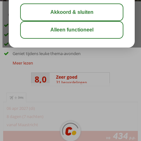
03:30
aug 29°
C
delen
bewaar
Super centraal gelegen op Kreta
Kinderwaterpark
Strand op slechts 2 minuten loopafstand
Geniet tijdens leuke thema-avonden
Meer lezen
8,0
Zeer goed
31 beoordelingen
+
06 apr 2027 (di)
8 dagen (7 nachten)
vanaf Maastricht
434
va
p.p.