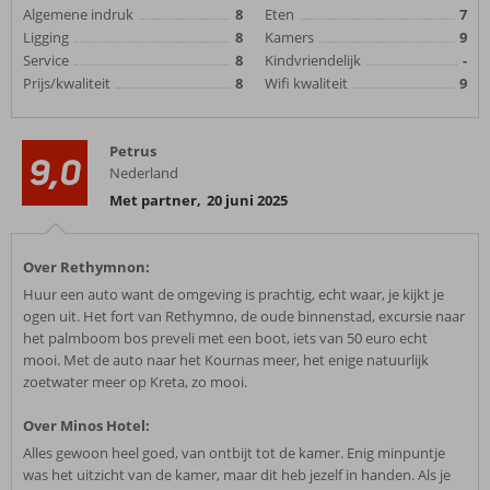
Algemene indruk
8
Eten
7
Ligging
8
Kamers
9
Service
8
Kindvriendelijk
-
Prijs/kwaliteit
8
Wifi kwaliteit
9
Petrus
9,0
Nederland
Met partner
,
20 juni 2025
Over Rethymnon:
Huur een auto want de omgeving is prachtig, echt waar, je kijkt je
ogen uit. Het fort van Rethymno, de oude binnenstad, excursie naar
het palmboom bos preveli met een boot, iets van 50 euro echt
mooi. Met de auto naar het Kournas meer, het enige natuurlijk
zoetwater meer op Kreta, zo mooi.
Over Minos Hotel:
Alles gewoon heel goed, van ontbijt tot de kamer. Enig minpuntje
was het uitzicht van de kamer, maar dit heb jezelf in handen. Als je