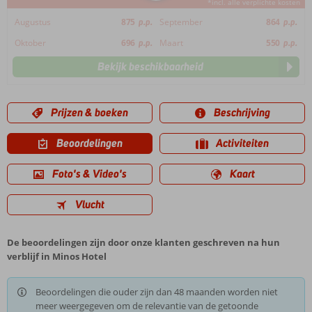
*incl. alle verplichte kosten
Augustus
875
p.p.
September
864
p.p.
Oktober
696
p.p.
Maart
550
p.p.
Bekijk beschikbaarheid
Prijzen & boeken
Beschrijving
Beoordelingen
Activiteiten
Foto's & Video's
Kaart
Vlucht
De beoordelingen zijn door onze klanten geschreven na hun
verblijf in Minos Hotel
Beoordelingen die ouder zijn dan 48 maanden worden niet
meer weergegeven om de relevantie van de getoonde