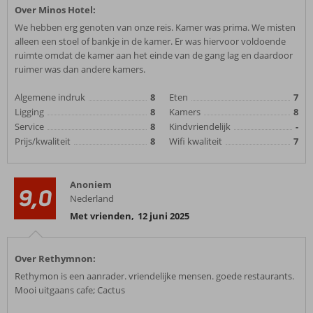
Over Minos Hotel:
We hebben erg genoten van onze reis. Kamer was prima. We misten
alleen een stoel of bankje in de kamer. Er was hiervoor voldoende
ruimte omdat de kamer aan het einde van de gang lag en daardoor
ruimer was dan andere kamers.
Algemene indruk
8
Eten
7
Ligging
8
Kamers
8
Service
8
Kindvriendelijk
-
Prijs/kwaliteit
8
Wifi kwaliteit
7
Anoniem
9,0
Nederland
Met vrienden
,
12 juni 2025
Over Rethymnon:
Rethymon is een aanrader. vriendelijke mensen. goede restaurants.
Mooi uitgaans cafe; Cactus