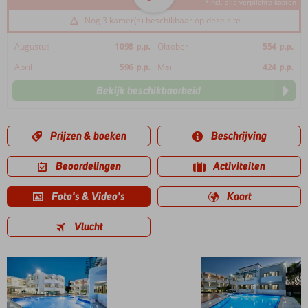
*incl. alle verplichte kosten
Nog 3 kamer(s) beschikbaar op deze site
Augustus
1098
p.p.
Oktober
554
p.p.
April
596
p.p.
Mei
424
p.p.
Bekijk beschikbaarheid
Prijzen & boeken
Beschrijving
Beoordelingen
Activiteiten
Foto's & Video's
Kaart
Vlucht