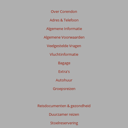
de
relevantie
Over Corendon
van
Adres & Telefoon
de
getoonde
Algemene Informatie
beoordelingen
Algemene Voorwaarden
te
garanderen.
Veelgestelde Vragen
Meer
Vluchtinformatie
info
over
Bagage
onze
Extra's
beoordelingen.
Autohuur
Totale
Groepsreizen
score
Gebaseerd
Reisdocumenten & gezondheid
op:
Duurzamer reizen
79
beoordelingen
Stoelreservering