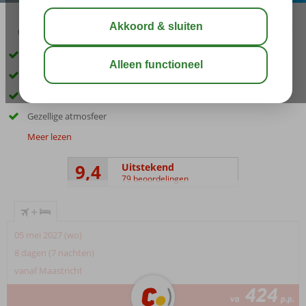
03:30
aug 29°
C
delen
bewaar
Centraal gelegen, na bij het strand
Studio's en appartementen met keuken
Huisgemaakt ontbijt
Gezellige atmosfeer
Meer lezen
9,4
Uitstekend
79 beoordelingen
+
05 mei 2027 (wo)
8 dagen (7 nachten)
vanaf Maastricht
424
va
p.p.