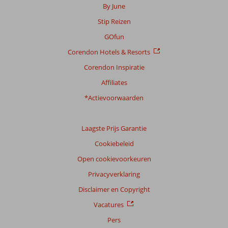
By June
Stip Reizen
Scoreverdeling
Algemene indruk
9,4
Eten
9,1
GOfun
Ligging
9,1
Kamers
9,0
Corendon Hotels & Resorts
Service
9,7
Kindvriendelijk
8,6
Prijs/kwaliteit
8,9
Wifi kwaliteit
9,0
Corendon Inspiratie
Affiliates
Ervaringen
*Actievoorwaarden
van
onze
klanten
Taal
Laagste Prijs Garantie
Nederlands (NL) (72)
Cookiebeleid
Filter
Open cookievoorkeuren
reisgezelschap
Privacyverklaring
Alle
Disclaimer en Copyright
Sorteren
Vacatures
op
Pers
datum (nieuw > oud)