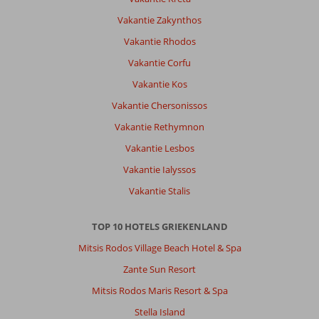
hotel.
Het
Vakantie Zakynthos
hotel
Vakantie Rhodos
werd
ook
Vakantie Corfu
niet
Vakantie Kos
bezocht
voor
Vakantie Chersonissos
een
Vakantie Rethymnon
informatie
meeting.
Vakantie Lesbos
Tijdens
Vakantie Ialyssos
een
excursie
Vakantie Stalis
met
een
TOP 10 HOTELS GRIEKENLAND
reisgids,
werd
Mitsis Rodos Village Beach Hotel & Spa
er
Zante Sun Resort
weinig
verteld
Mitsis Rodos Maris Resort & Spa
over
Stella Island
het