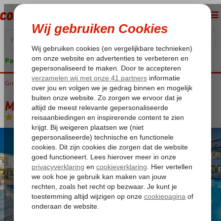
Pakketgarantie
Griekenland
Home
Kreta
Rethymnon
Mary & Mary Royal
Mary & Mary Royal
Logies
-
Hotel