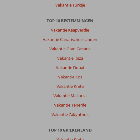
boottocht
Vakantie Turkije
gedaan.
Van
TOP 10 BESTEMMINGEN
de
reisleiding
Vakantie Kaapverdië
had
Vakantie Canarische eilanden
ik
meer
Vakantie Gran Canaria
enthousiasme
Vakantie Ibiza
en
behulpzaamheid
Vakantie Dubai
verwacht.
Vakantie Kos
Geen
reisleider
Vakantie Kreta
die
Vakantie Mallorca
ons
vergezelde
Vakantie Tenerife
tijdens
Vakantie Zakynthos
de
rit
naar
TOP 10 GRIEKENLAND
het
Vakantie Kreta