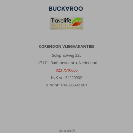
Prima
bedden,
goed
ontbijt.
Dichtbij
het
strand
en
CORENDON VLIEGVAKANTIES
winkels
Schipholweg 335
en
restaurants.
1171 PL Badhoevedorp, Nederland
Avond
023 7510606
voor
KvK nr.: 34220902
vertrek,
BTW nr.: 814395892 B01
stond
er
een
cadeautje
voor
de
deur
van
TourWeb