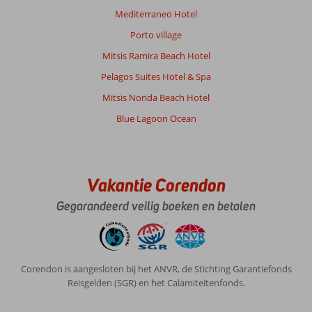
eiland.
Mediterraneo Hotel
Porto village
Over
Mary
Mitsis Ramira Beach Hotel
&
Pelagos Suites Hotel & Spa
Mary
Royal:
Mitsis Norida Beach Hotel
Prachtig
Blue Lagoon Ocean
hotel!
Super
vriendelijke
en
behulpzame
Vakantie Corendon
mensen.
Gegarandeerd veilig boeken en betalen
De
kamer
was
zeer
schoon
Corendon is aangesloten bij het ANVR, de Stichting Garantiefonds
en
Reisgelden (SGR) en het Calamiteitenfonds.
mooi
ingericht.