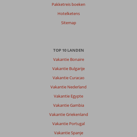
Pakketreis boeken
Hotelketens
Hendrika
8,0
Nederland
Sitemap
Gezin met oud(ere) kind(eren)
,
26 juli 2026
TOP 10 LANDEN
Over
Rethymnon:
Vakantie Bonaire
Dichtbij
Vakantie Bulgarije
het
Vakantie Curacao
strand,
winkels
Vakantie Nederland
en
Vakantie Egypte
restaurants.
Dagje
Vakantie Gambia
naar
Vakantie Griekenland
chania
geweest
Vakantie Portugal
en
Vakantie Spanje
een