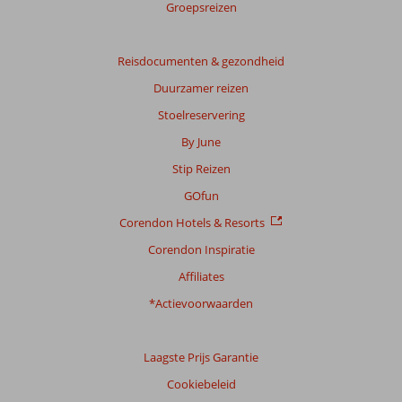
Totale
Groepsreizen
score
Gebaseerd
Reisdocumenten & gezondheid
op:
Duurzamer reizen
9
beoordelingen
Stoelreservering
By June
Stip Reizen
Scoreverdeling
Algemene indruk
9,0
Eten
7,4
GOfun
Ligging
9,3
Kamers
8,0
Corendon Hotels & Resorts
Service
9,1
Kindvriendelijk
-
Prijs/kwaliteit
8,6
Wifi kwaliteit
8,9
Corendon Inspiratie
Affiliates
Ervaringen
*Actievoorwaarden
van
onze
klanten
Taal
Laagste Prijs Garantie
Nederlands (NL) (6)
Cookiebeleid