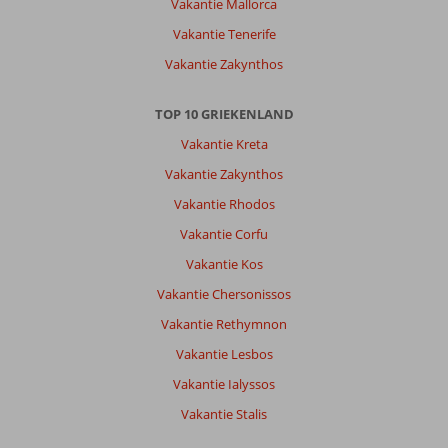
Vakantie Mallorca
palace
prima
Vakantie Tenerife
hotel
Vakantie Zakynthos
met
goede
bedden
TOP 10 GRIEKENLAND
en
Vakantie Kreta
schoonmaak.ontbijt
uitstekend
Vakantie Zakynthos
even
Vakantie Rhodos
als
het
Vakantie Corfu
avond
Vakantie Kos
eten
.en
Vakantie Chersonissos
vriendelijk
Vakantie Rethymnon
personeel.
Vakantie Lesbos
Algemene indruk
10
Eten
9
Vakantie Ialyssos
Ligging
10
Kamers
9
Service
10
Kindvriendelijk
-
Vakantie Stalis
Prijs/kwaliteit
9
Wifi kwaliteit
10