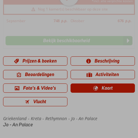
*incl. alle verplichte kosten
Nog 1 kamer(s) beschikbaar op deze site
September
748
p.p.
Oktober
676
p.p.
Bekijk beschikbaarheid
Prijzen & boeken
Beschrijving
Beoordelingen
Activiteiten
Foto's & Video's
Kaart
Vlucht
Griekenland
Home
Kreta
Rethymnon
Jo - An Palace
Jo - An Palace