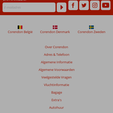
dan
48
maanden
worden
niet
meer
weergegeven
Corendon België
Corendon Denmark
Corendon Zweden
om
de
relevantie
Over Corendon
van
Adres & Telefoon
de
getoonde
Algemene Informatie
beoordelingen
Algemene Voorwaarden
te
garanderen.
Veelgestelde Vragen
Meer
Vluchtinformatie
info
over
Bagage
onze
Extra's
beoordelingen.
Autohuur