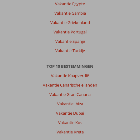
Vakantie Egypte
kleine
straatjes
Vakantie Gambia
met
Vakantie Griekenland
veel
winkeltjes
Vakantie Portugal
,en
Vakantie Spanje
erg
vriendelijke
Vakantie Turkije
mensen.gezellige
uitstraling
TOP 10 BESTEMMINGEN
en
lekker
Vakantie Kaapverdië
compact.
Vakantie Canarische eilanden
Over
Vakantie Gran Canaria
Jo
Vakantie Ibiza
-
An
Vakantie Dubai
Palace:
Vakantie Kos
Hotel
jo-
Vakantie Kreta
an