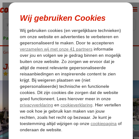
Pakketgarantie
Griekenland
Home
Kreta
Rethymnon
Jo - An Palace
Jo - An Palace
Halfpension
-
Hotel