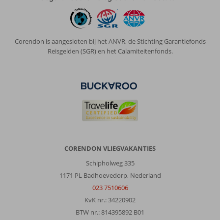
stad
is
is
voor
Corendon is aangesloten bij het ANVR, de Stichting Garantiefonds
ons
Reisgelden (SGR) en het Calamiteitenfonds.
erg
fijn.
Over
Jo
-
An
Palace:
Erg
goed
CORENDON VLIEGVAKANTIES
hotel
Schipholweg 335
en
een
1171 PL Badhoevedorp, Nederland
fijne
023 7510606
ligging
KvK nr.: 34220902
en
BTW nr.: 814395892 B01
ruine