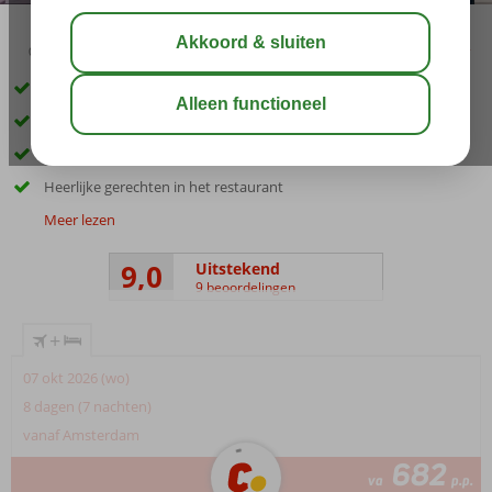
03:30
aug 29°
C
delen
bewaar
Gelegen in het oude centrum van Rethymnon
Kleinschalig hotel
Zwembad op het dakterras
Heerlijke gerechten in het restaurant
Meer lezen
9,0
Uitstekend
9 beoordelingen
+
07 okt 2026 (wo)
8 dagen (7 nachten)
vanaf Amsterdam
682
va
p.p.