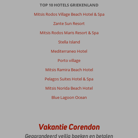
TOP 10 HOTELS GRIEKENLAND
Mitsis Rodos Village Beach Hotel & Spa
Anoniem
9,0
Nederland
Zante Sun Resort
Met partner
,
Mitsis Rodos Maris Resort & Spa
14 september 2025
Stella Island
Mediterraneo Hotel
Over
Rethymnon:
Porto village
meerdere
Mitsis Ramira Beach Hotel
keren
Pelagos Suites Hotel & Spa
geweest
fijne
Mitsis Norida Beach Hotel
stad
Blue Lagoon Ocean
ook
dat
het
hotel
dicht
Vakantie Corendon
bij
de
Gegarandeerd veilig boeken en betalen