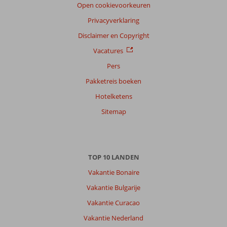
Filter
Open cookievoorkeuren
reisgezelschap
Privacyverklaring
Alle
Disclaimer en Copyright
Sorteren
Vacatures
op
Pers
datum (nieuw > oud)
Pakketreis boeken
Hotelketens
Anoniem
10
Nederland
Sitemap
Met partner
,
07 mei 2026
TOP 10 LANDEN
Over
Vakantie Bonaire
Rethymnon:
Vakantie Bulgarije
Prima
Vakantie Curacao
bestemming
rethymnon
Vakantie Nederland
.leuke