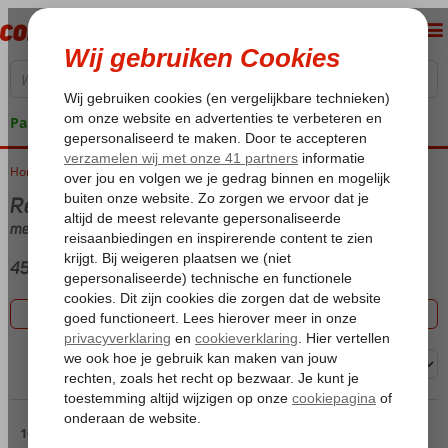
Pakketgarantie
Home
Vakantie reizen
Rethymnon
met Hotel
45 aanbiedingen
Filter 45 aanbiedingen
Sorteren op:
Pagina 2
16 t/m 30 van de 45 accommodaties