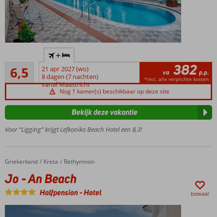
Op
+
loopafstand
382
Ruim voldoende
van het
6,5
21 apr 2027 (wo)
va
p.p.
31
strand
8 dagen (7 nachten)
*incl. alle verplichte kosten
beoordelingen
vanaf Maastricht
Winkeltjes,
Nog 1 kamer(s) beschikbaar op deze site
restaurants
en bars in
Bekijk deze vakantie
de directe
omgeving
Voor “Ligging” krijgt Lefkoniko Beach Hotel een 8,3!
2
zwembaden
en apart
Griekenland
Jo - An Beach
Home
Kreta
Rethymnon
kinderbad
Jo - An Beach
All
Inclusive
Halfpension
-
Hotel
bewaar
ook
mogelijk