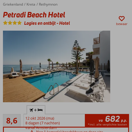
loopafstand
Griekenland
Petradi Beach Hotel
Home
Kreta
Rethymnon
All
Petradi Beach Hotel
Inclusive
ook
Logies en ontbijt
-
Hotel
bewaar
mogelijk
Gezellig
+
boutique
682
Aanrader
hotel
8,6
12 okt 2026 (ma)
va
p.p.
7
8 dagen (7 nachten)
Modern
*incl. alle verplichte kosten
beoordelingen
vanaf Amsterdam
design
Nog 1 kamer(s) beschikbaar op deze site