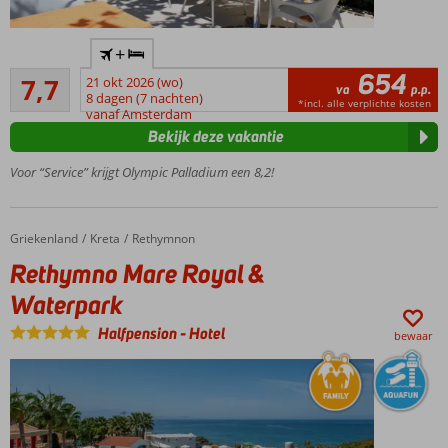
In het
+
prachtige
654
Goed
Rethymnon
7,7
21 okt 2026 (wo)
va
p.p.
10
8 dagen (7 nachten)
Dicht bij
*incl. alle verplichte kosten
beoordelingen
vanaf Amsterdam
centrum
Bekijk deze vakantie
en
strand
Voor “Service” krijgt Olympic Palladium een 8,2!
Gratis
wifi
Griekenland
Rethymno Mare Royal & Waterpark
Home
Kreta
Rethymnon
Rethymno Mare Royal &
Waterpark
Halfpension
-
Hotel
bewaar