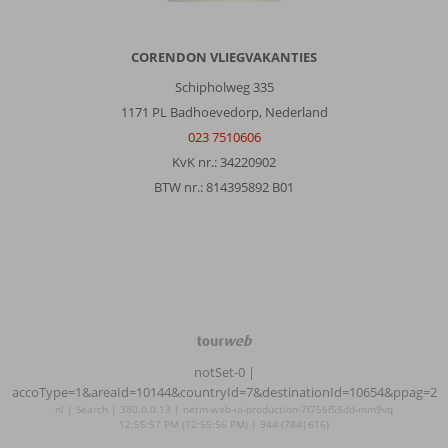
CORENDON VLIEGVAKANTIES
Schipholweg 335
1171 PL Badhoevedorp, Nederland
023 7510606
KvK nr.: 34220902
BTW nr.: 814395892 B01
TourWeb
©
notSet-0
|
NetMatch
accoType=1&areaId=10144&countryId=7&destinationId=10654&ppag=2
nl | Search | 380.0.0.13 | netm-web-ui-production-7f756f55dd-mm9vq
12:55:57 PM (12:55:56 PM) | 944 (784|616)