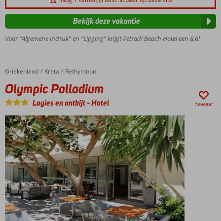
én
klassiek
Bekijk deze vakantie
Grieks
Voor “Algemene indruk” en “Ligging” krijgt Petradi Beach Hotel een 8,6!
Direct
aan
het
privé
Griekenland
Olympic Palladium
Home
Kreta
Rethymnon
strand
Olympic Palladium
Logies en ontbijt
-
Hotel
bewaar