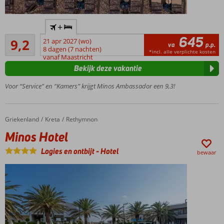
Only
+
Adult:
645
Uitstekend
min.
9,2
21 apr 2027 (wo)
va
p.p.
38
leeftijd
8 dagen (7 nachten)
*incl. alle verplichte kosten
beoordelingen
vanaf Maastricht
16 jaar
Bekijk deze vakantie
Ruime
smaakvol
Voor “Service” en “Kamers” krijgt Minos Ambassador een 9,3!
ingerichte
suites
Infinity
Griekenland
Minos Hotel
Home
Kreta
Rethymnon
rooftop
Minos Hotel
pool
Accommodatie met een
Logies en ontbijt
-
Hotel
bewaar
GSTC erkend
duurzaamheidscertificaat