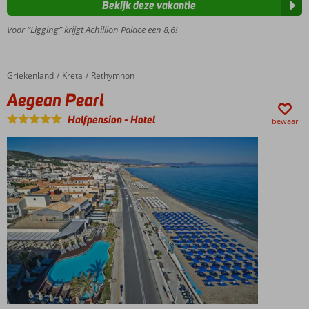
Bekijk deze vakantie
Zwembad
op het
Voor “Ligging” krijgt Achillion Palace een 8,6!
dak met
prachtig
uitzicht
Griekenland
Aegean Pearl
Home
Kreta
Rethymnon
Vlak bij
Aegean Pearl
het
strand
Halfpension
-
Hotel
bewaar
gelegen