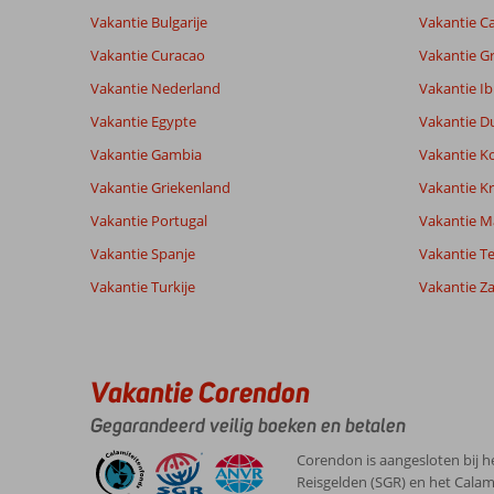
Vakantie Bulgarije
Vakantie Ca
Totale score
Scoreverdeling
8,5
Vakantie Curacao
Vakantie G
Algemene indruk
8,5
Eten
Gebaseerd op:
Ligging
8,5
Kamers
Vakantie Nederland
Vakantie Ib
4
Aanrader
Service
9,3
Kindvriende
beoordelingen
Vakantie Egypte
Vakantie D
Prijs/kwaliteit
8,5
Wifi kwalite
Vakantie Gambia
Vakantie K
Vakantie Griekenland
Vakantie Kr
Ervaringen
Taal
Vakantie Portugal
Vakantie M
van onze
Nederlands (NL) (4)
klanten
Vakantie Spanje
Vakantie Te
Vakantie Turkije
Vakantie Z
9,0
Over
Algemene indruk
9
Rethymnon:
Ligging
10
Mathilda
Vakantie Corendon
Service
10
Direct
Nederland
Prijs/kwaliteit
10
gelegen
Gegarandeerd veilig boeken en betalen
Gezin met jong(e) kind(eren)
Eten
8
aan
,
het
Kamers
9
Corendon is aangesloten bij h
08 mei 2026
strand,
Kindvriendelijk
10
Reisgelden (SGR) en het Calam