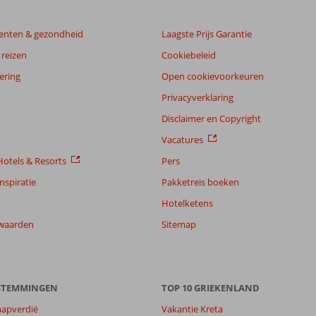
enten & gezondheid
Laagste Prijs Garantie
reizen
Cookiebeleid
ering
Open cookievoorkeuren
Privacyverklaring
Disclaimer en Copyright
Vacatures
otels & Resorts
Pers
nspiratie
Pakketreis boeken
Hotelketens
waarden
Sitemap
ESTEMMINGEN
TOP 10 GRIEKENLAND
aapverdië
Vakantie Kreta