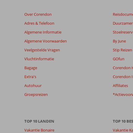
zijn
dan
Over Corendon
Reisdocum
48
maanden
Adres & Telefoon
Duurzamer 
worden
Algemene Informatie
Stoelreserv
niet
meer
Algemene Voorwaarden
By June
weergegeven
Veelgestelde Vragen
Stip Reizen
om
de
Vluchtinformatie
GOfun
relevantie
Bagage
Corendon H
van
de
Extra's
Corendon I
getoonde
Autohuur
Affiliates
beoordelingen
te
Groepsreizen
*Actievoor
garanderen.
Meer
info
over
TOP 10 LANDEN
TOP 10 B
onze
beoordelingen.
Vakantie Bonaire
Vakantie K