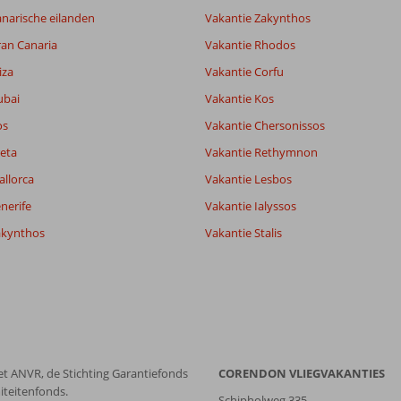
narische eilanden
Vakantie Zakynthos
ran Canaria
Vakantie Rhodos
8,0
8,0
iza
Vakantie Corfu
lijk
9,5
ubai
Vakantie Kos
it
8,5
os
Vakantie Chersonissos
eta
Vakantie Rethymnon
Filter reisgezelschap
Sorteren op
allorca
Vakantie Lesbos
Alle
datum (nieuw > oud)
nerife
Vakantie Ialyssos
akynthos
Vakantie Stalis
et ANVR, de Stichting Garantiefonds
CORENDON VLIEGVAKANTIES
iteitenfonds.
Schipholweg 335