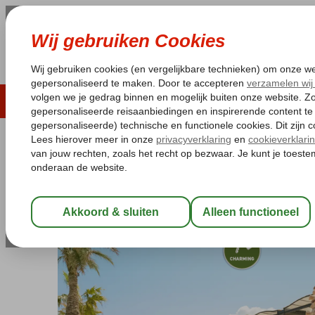
LAST MINUTE
ZOMER 2026
ZONVAKA
Pakketgarantie
Laagsteprijsgarantie*
Gratis
Griekenland
Home
Kreta
Rethymnon
Grecotel Plaza Beach House
Grecotel Plaza Beach House
Logies
-
Aparthotel