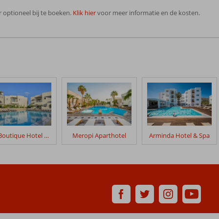
 optioneel bij te boeken.
Klik hier
voor meer informatie en de kosten.
Elia Boutique Hotel by S Resorts
Meropi Aparthotel
Arminda Hotel & Spa