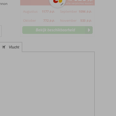
ymnon
*incl. alle verplichte kosten
Augustus
1177
p.p.
September
1094
p.p.
Oktober
772
p.p.
November
533
p.p.
Bekijk beschikbaarheid
Vlucht