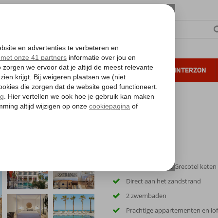
NTIE
VERRE REIZEN
ALL INCLUSIVE
WINTERZON
 annuleren*
Van de bekende Grecotel keten
Direct aan het zandstrand
2 zwembaden
Prachtige appartementen en lof