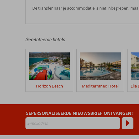
De transfer naar je accommodatie is niet inbegrepen, maar
De
beoordelingen
zijn
door
Gerelateerde hotels
onze
klanten
geschreven
na
hun
verblijf
in
Horizon Beach
Mediterraneo Hotel
Grecotel
Plaza
Beach
House
GEPERSONALISEERDE NIEUWSBRIEF ONTVANGEN?
Beoordelingen
die
ouder