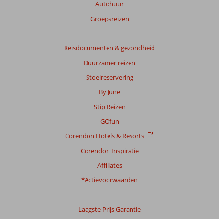
beoordelingen.
Autohuur
Groepsreizen
Reisdocumenten & gezondheid
Duurzamer reizen
Stoelreservering
By June
Stip Reizen
GOfun
Corendon Hotels & Resorts
Corendon Inspiratie
Affiliates
*Actievoorwaarden
Laagste Prijs Garantie