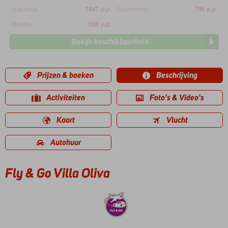
Augustus
1047
p.p.
September
796
p.p.
Oktober
808
p.p.
Bekijk beschikbaarheid
Prijzen & boeken
Beschrijving
Activiteiten
Foto's & Video's
Kaart
Vlucht
Autohuur
Fly & Go Villa Oliva