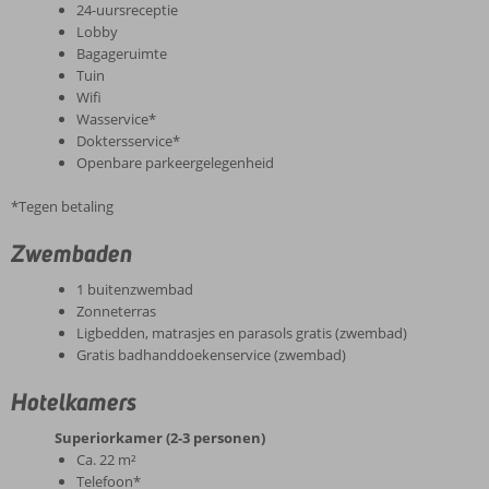
24-uursreceptie
Lobby
Bagageruimte
Tuin
Wifi
Wasservice*
Doktersservice*
Openbare parkeergelegenheid
*Tegen betaling
Zwembaden
1 buitenzwembad
Zonneterras
Ligbedden, matrasjes en parasols gratis (zwembad)
Gratis badhanddoekenservice (zwembad)
Hotelkamers
Superiorkamer (2-3 personen)
Ca. 22 m²
Telefoon*