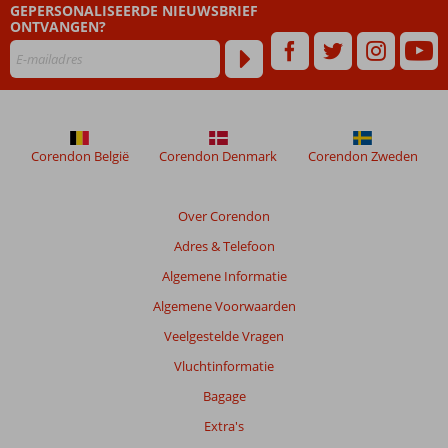
GEPERSONALISEERDE NIEUWSBRIEF
ouder
ONTVANGEN?
zijn
dan
48
maanden
worden
niet
meer
Corendon België
Corendon Denmark
Corendon Zweden
weergegeven
om
de
Over Corendon
relevantie
Adres & Telefoon
van
de
Algemene Informatie
getoonde
Algemene Voorwaarden
beoordelingen
te
Veelgestelde Vragen
garanderen.
Vluchtinformatie
Meer
info
Bagage
over
Extra's
onze