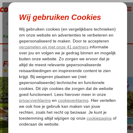
Pakketgarantie
Griekenland
Home
Kreta
Rethymnon
Fly & Go Villa Oliva
Fly & Go Villa Oliva
Logies en ontbijt
-
Aparthotel