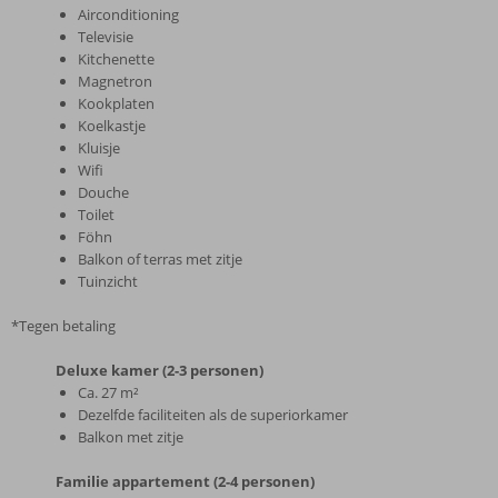
Airconditioning
Televisie
Kitchenette
Magnetron
Kookplaten
Koelkastje
Kluisje
Wifi
Douche
Toilet
Föhn
Balkon of terras met zitje
Tuinzicht
*Tegen betaling
Deluxe kamer (2-3 personen)
Ca. 27 m²
Dezelfde faciliteiten als de superiorkamer
Balkon met zitje
Familie appartement (2-4 personen)