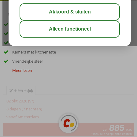
03:30
aug 29°
C
delen
bewaar
Inclusief huurauto
Dicht bij het strand
Verkoelend zwembad
Kamers met kitchenette
Vriendelijke sfeer
Meer lezen
+
+
02 okt 2026 (vr)
8 dagen (7 nachten)
vanaf Amsterdam
885
va
p.p.
*incl. alle verplichte kosten