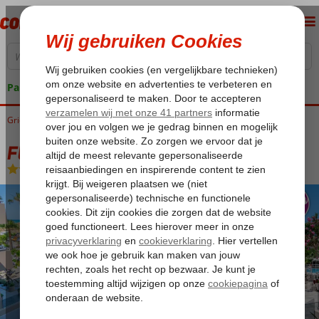
Pakketgarantie
Griekenland
Home
Kreta
Rethymnon
Fly & Go Missiria Appartementen
Fly & Go Missiria Appartementen
Logies
-
Hotel