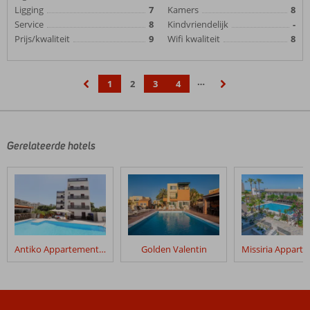
Ligging
7
Kamers
8
Service
8
Kindvriendelijk
-
Prijs/kwaliteit
9
Wifi kwaliteit
8
…
1
2
3
4
‹
›
Gerelateerde hotels
Antiko Appartementen
Golden Valentin