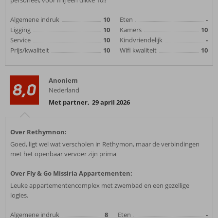
personeel, voor mij een dikke 10!!
Algemene indruk
10
Eten
-
Ligging
10
Kamers
10
Service
10
Kindvriendelijk
-
Prijs/kwaliteit
10
Wifi kwaliteit
10
Anoniem
8,0
Nederland
Met partner
,
29 april 2026
Over Rethymnon:
Goed, ligt wel wat verscholen in Rethymon, maar de verbindingen
met het openbaar vervoer zijn prima
Over Fly & Go Missiria Appartementen:
Leuke appartementencomplex met zwembad en een gezellige
logies.
Algemene indruk
8
Eten
-