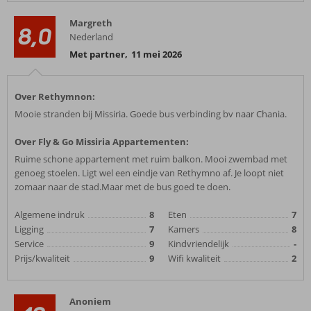
Margreth
8,0
Nederland
Met partner
,
11 mei 2026
Over Rethymnon:
Mooie stranden bij Missiria. Goede bus verbinding bv naar Chania.
Over Fly & Go Missiria Appartementen:
Ruime schone appartement met ruim balkon. Mooi zwembad met
genoeg stoelen. Ligt wel een eindje van Rethymno af. Je loopt niet
zomaar naar de stad.Maar met de bus goed te doen.
Algemene indruk
8
Eten
7
Ligging
7
Kamers
8
Service
9
Kindvriendelijk
-
Prijs/kwaliteit
9
Wifi kwaliteit
2
Anoniem