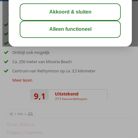
03:30
aug 29°
C
delen
bewaar
Inclusief huurauto
Kleinschalig appartementencomplex
Met 2- of 3-kamerappartementen
Ontbijt ook mogelijk
Ca. 250 meter van Missiria Beach
Centrum van Rethymnon op ca. 3,5 kilometer
Meer lezen
9,1
Uitstekend
212 beoordelingen
+
+
23 okt 2026 (vr)
8 dagen (7 nachten)