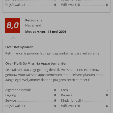
Prijs/kwaliteit
9
Wifi kwaliteit
6
Petronella
8,0
Nederland
Met partner
,
18 mei 2026
Over Rethymnon:
Rethmynon is gewoon leuk genoeg winkeltjes bars restaurants
Over Fly & Go Missiria Appartementen:
2e x Missiria dat zegt genoeg denk ik ,wel staat er nu een nieuw
gebouw voor Missiria appartementen met heel veel planten mooi
aangelegd. Wel jammer dat er bijna geen zeezicht meer is
Algemene indruk
8
Eten
-
Ligging
8
Kamers
8
Service
9
Kindvriendelijk
-
Prijs/kwaliteit
9
Wifi kwaliteit
6