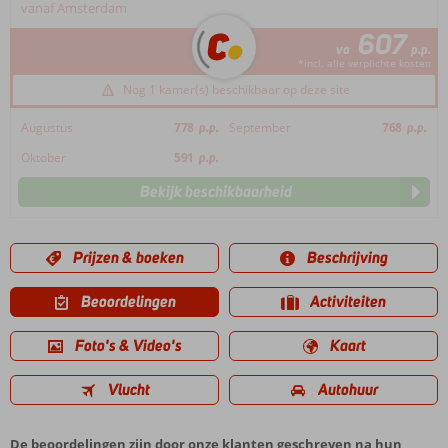
vanaf Amsterdam
607
va
p.p.
*incl. alle verplichte kosten
Nog 1 kamer(s) beschikbaar op deze site
Augustus
778
p.p.
September
768
p.p.
Oktober
591
p.p.
Bekijk beschikbaarheid
Prijzen & boeken
Beschrijving
Beoordelingen
Activiteiten
Foto's & Video's
Kaart
Vlucht
Autohuur
De beoordelingen zijn door onze klanten geschreven na hun