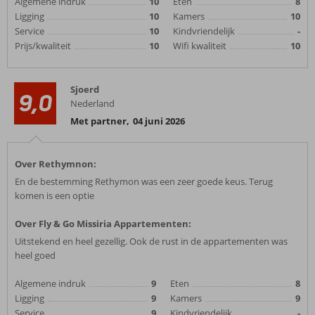
Algemene indruk
10
Eten
8
Ligging
10
Kamers
10
Service
10
Kindvriendelijk
-
Prijs/kwaliteit
10
Wifi kwaliteit
10
Sjoerd
9,0
Nederland
Met partner
,
04 juni 2026
Over Rethymnon:
En de bestemming Rethymon was een zeer goede keus. Terug
komen is een optie
Over Fly & Go Missiria Appartementen:
Uitstekend en heel gezellig. Ook de rust in de appartementen was
heel goed
Algemene indruk
9
Eten
8
Ligging
9
Kamers
9
Service
9
Kindvriendelijk
-