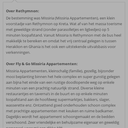
Over Rethymnon:
De bestemming was Missiria (Missiria Appartementen), een klein
voorstadje van Rethymnon op Kreta. Wat af van het massa toerisme
met geweldige strand (zonder parasolletjes en ligbedjes) op 5
minuten loopafstand. Vanuit Missiria is Rethymnon met de bus heel
makkelijk te bereiken en omdat het vrij centraal gelegen is tussen
Heraklion en Ghania is het ook een uitstekende uitvalsbasis voor
verkenningen.
Over Fly & Go Missiria Appartementen:
Missiria Appartementen, kleinschalig (familie), gezellig, bijzonder
mooi beplanting binnen het hele complex en super gunstig gelegen
aan bijna het einde van een rustige doodlopende weg op enkele
minuten van een prachtig natuurlijk strand. Diverse kleine
restaurantjes en taverna’s in de buurt en op enkele minuten
loopafstand aan de hoofdweg supermarktjes, bakkers, slager,
wasserette enz. Ontzettend goed onderhouden schoon complex
met prachtige appartementen met keuken en ruime badkamer.
Dagelijks wordt het appartement schoongemaakt en de bedden
verschoond. Zeer vriendelijke en behulpzame eigenaar en geweldig