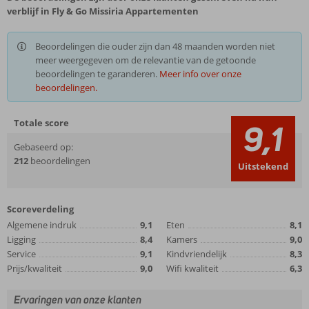
verblijf in Fly & Go Missiria Appartementen
Beoordelingen die ouder zijn dan 48 maanden worden niet
meer weergegeven om de relevantie van de getoonde
beoordelingen te garanderen.
Meer info over onze
beoordelingen.
Totale score
9,1
Gebaseerd op:
212
beoordelingen
Uitstekend
Scoreverdeling
Algemene indruk
9,1
Eten
8,1
Ligging
8,4
Kamers
9,0
Service
9,1
Kindvriendelijk
8,3
Prijs/kwaliteit
9,0
Wifi kwaliteit
6,3
Ervaringen van onze klanten