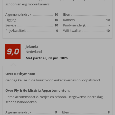
schoon en erg mooie kamers
Algemene indruk
10
Eten
-
Ligging
10
Kamers
10
Service
10
Kindvriendelijk
-
Prijs/kwaliteit
9
Wifi kwaliteit
10
Jolanda
9,0
Nederland
Met partner
,
08 juni 2026
Over Rethymnon:
Genoeg keuze in de buurt voor leuke tavernes op loopafstand
Over Fly & Go Missiria Appartementen:
Prima accommodatie. Netjes en schoon. Desgewenst iedere dag
schone handdoeken.
Algemene indruk
9
Eten
8