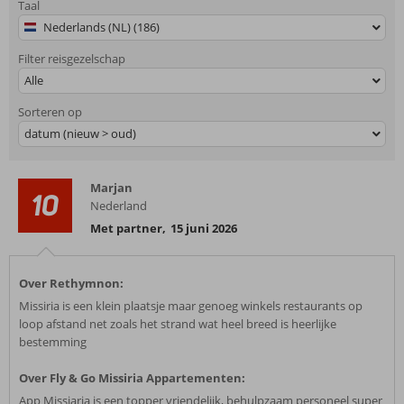
Taal
Nederlands (NL) (186)
Filter reisgezelschap
Alle
Sorteren op
datum (nieuw > oud)
Marjan
10
Nederland
Met partner
,
15 juni 2026
Over Rethymnon:
Missiria is een klein plaatsje maar genoeg winkels restaurants op
loop afstand net zoals het strand wat heel breed is heerlijke
bestemming
Over Fly & Go Missiria Appartementen:
App Missiaria is een topper vriendelijk, behulpzaam personeel super