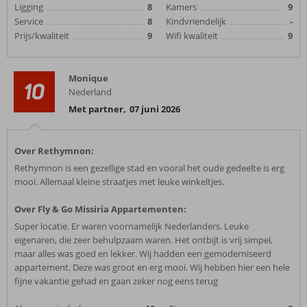
Ligging
8
Kamers
9
Service
8
Kindvriendelijk
-
Prijs/kwaliteit
9
Wifi kwaliteit
9
Monique
10
Nederland
Met partner
,
07 juni 2026
Over Rethymnon:
Rethymnon is een gezellige stad en vooral het oude gedeelte is erg
mooi. Allemaal kleine straatjes met leuke winkeltjes.
Over Fly & Go Missiria Appartementen:
Super locatie. Er waren voornamelijk Nederlanders. Leuke
eigenaren, die zeer behulpzaam waren. Het ontbijt is vrij simpel,
maar alles was goed en lekker. Wij hadden een gemoderniseerd
appartement. Deze was groot en erg mooi. Wij hebben hier een hele
fijne vakantie gehad en gaan zeker nog eens terug